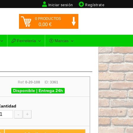
Iniciar sesión
Regístrate
0
PRODUCTOS
0,00
€
Ferretería
Marcas
Ref:
0-20-108
ID:
3361
Disponible | Entrega 24h
Cantidad
-
+