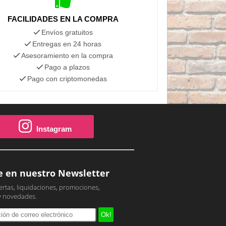
FACILIDADES EN LA COMPRA
Envíos gratuitos
Entregas en 24 horas
Asesoramiento en la compra
Pago a plazos
Pago con criptomonedas
Instagram
e en nuestro Newsletter
ertas, liquidaciones, promociones,
y novedades.