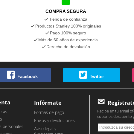
COMPRA SEGURA
Tienda de confianza
Productos Stanley 100% originales
Pago 100% seguro
Más de 60 años de experiencia
Derecho de devolución
Facebook
Twitter
enta
Infórmate
Regístrat
Recibe en tu email of
pras
Formas de pago
cupones descuento 
s
Envíos y devoluciones
s personales
Aviso legal y
cciones