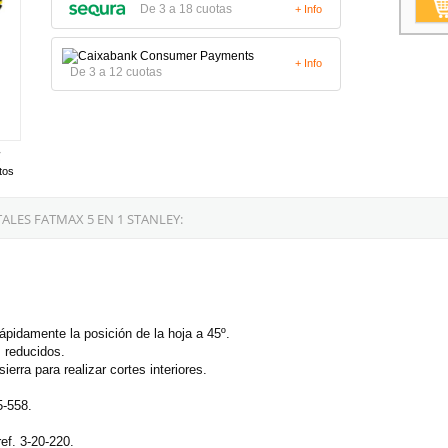
De 3 a 18 cuotas
+ Info
+ Info
De 3 a 12 cuotas
tos
LES FATMAX 5 EN 1 STANLEY:
ápidamente la posición de la hoja a 45º.
s reducidos.
ierra para realizar cortes interiores.
5-558.
ef. 3-20-220.