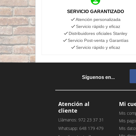
SERVICIO GARANTIZADO
Atención personalizada
Servicio rápido y eficaz
Distribuidores oficiales Stanley
Servicio Post-venta y Garantías
Servicio rápido y eficaz
Síguenos en...
Atención al
Mi cu
cliente
Mis com
Llámanos: 972 23 37 31
Mis pago
Whatsapp: 648 179 479
Mis dato
Mis dire