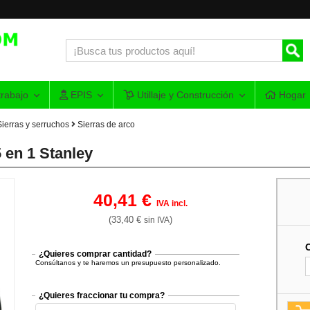
rabajo
EPIS
Utillaje y Construcción
Hogar
Sierras y serruchos
Sierras de arco
 en 1 Stanley
40,41 €
IVA incl.
(33,40 €
)
sin IVA
¿Quieres comprar cantidad?
Consúltanos y te haremos un presupuesto personalizado.
¿Quieres fraccionar tu compra?