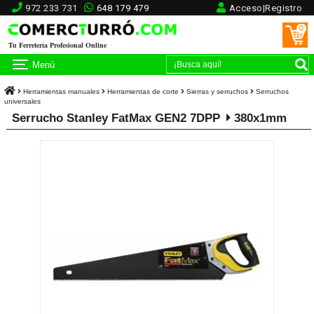
972 233 731
648 179 479
Acceso|Registro
0
Tu Ferretería Profesional Online
Menú
Herramientas manuales
Herramientas de corte
Sierras y serruchos
Serruchos
universales
Serrucho Stanley FatMax GEN2 7DPP
380x1mm