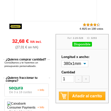
4.46/5 en 198 votos
Ref:
2-20-528
ID:
3293
32,68 €
IVA incl.
Disponible
(27,01 €
)
sin IVA
Longitud x ancho:
¿Quieres comprar cantidad?
Consúltanos y te haremos un
presupuesto personalizado.
Cantidad
¿Quieres fraccionar tu
-
+
compra?
+ Info
De 3 a 18 cuotas
Añadir al carrito
+ Info