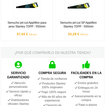
Serrucho jet-cut Appliflon para
Serrucho jet-cut SP Appliflon
yeso Stanley 7DPP - 550mm
Stanley 7DPP - 500mm
37,44 €
33,29 €
IVA incl.
IVA incl.
¿POR QUÉ COMPRARLO EN NUESTRA TIENDA?
SERVICIO
COMPRA SEGURA
FACILIDADES EN LA
GARANTIZADO
COMPRA
Tienda de confianza
Atención
Envíos gratuitos
Productos Stanley
personalizada
100% originales
Entregas en 24
Servicio rápido y
horas
Pago 100% seguro
eficaz
Asesoramiento en la
Más de 60 años de
Distribuidores
compra
experiencia
oficiales Stanley
Pago a plazos
Derecho de