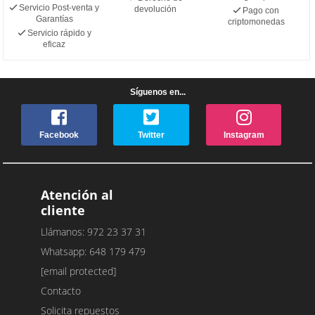
Servicio Post-venta y
devolución
Pago con
Garantías
criptomonedas
Servicio rápido y
eficaz
Síguenos en...
Facebook
Twitter
Instagram
Atención al
cliente
Llámanos: 972 23 37 31
Whatsapp: 648 179 479
[email protected]
Contacto
Solicita repuestos