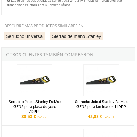
Las opciones seleccionadas con entrega 24 o 24/48 horas son productos que
disponemos en stock para su entrega rápida.
DESCUBRE MÁS PRODUCTOS SIMILARES EN:
Serrucho universal
Sierras de mano Stanley
OTROS CLIENTES TAMBIÉN COMPRARON:
Serrucho Jetcut Stanley FatMax GEN2 para placa de yeso 7DPP 
Serrucho Jetcut Stanley FatMax
Serrucho Jetcut Stanley FatMax
Serrucho Jetcut Stanley FatMax
GEN2 para placa de yeso
GEN2 para laminados 11DPP
7DPP...
-...
36,53 €
42,63 €
IVA incl.
IVA incl.
Serrucho jet-cut Appliflon para yeso Stanley 7DPP - 550mm
Serrucho jet-cut SP Appliflon St