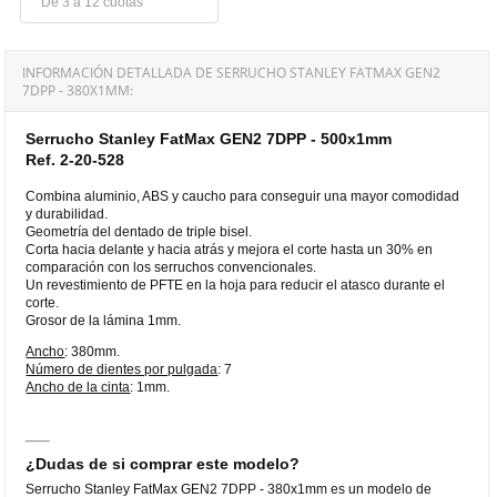
De 3 a 12 cuotas
INFORMACIÓN DETALLADA DE SERRUCHO STANLEY FATMAX GEN2
7DPP - 380X1MM:
Serrucho Stanley FatMax GEN2 7DPP - 500x1mm
Ref. 2-20-528
Combina aluminio, ABS y caucho para conseguir una mayor comodidad
y durabilidad.
Geometría del dentado de triple bisel.
Corta hacia delante y hacia atrás y mejora el corte hasta un 30% en
comparación con los serruchos convencionales.
Un revestimiento de PFTE en la hoja para reducir el atasco durante el
corte.
Grosor de la lámina 1mm.
Ancho
: 380mm.
Número de dientes por pulgada
: 7
Ancho de la cinta
: 1mm.
¿Dudas de si comprar este modelo?
Serrucho Stanley FatMax GEN2 7DPP - 380x1mm es un modelo de