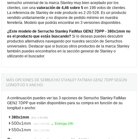
serrucho universal de la marca Stanley muy bien aceptado por los
clientes, con una
valoración de 4,46 sobre 5
en 198 votos de clientes.
La referencia de Stanley de este producto es 2-20-528. Es un producto
vendido unitariamente y no dispone de pedido mínimo en nuestra
ferretería. Modelo que podrás encontrar en 3 versiones disponibles.
¿Este modelo de Serrucho Stanley FatMax GEN2 7DPP - 380x1mm no
es el producto que estás buscando?
Si lo deseas puedes descubrir
productos alternativos navegando por nuestra sección de Serruchos
universales. Destacar que si buscas otros productos de la marca Stanley
también puedes encontrarlos en la sección general de Stanley o
utilizando el buscador.
MÁS OPCIONES DE SERRUCHO STANLEY FATMAX GEN2 7DPP SEGÚN
LONGITUD X ANCHO:
A continuación puedes ver las 3 opciones de Serrucho Stanley FatMax
GEN2 7DPP que están disponibles para su compra en función de su
longitud x ancho:
380x1mm
(Ref. 2-20-528)
500x1mm
→ Entrega 24h
(Ref. 2-20-529)
550x1mm
(Ref. 2-20-530)