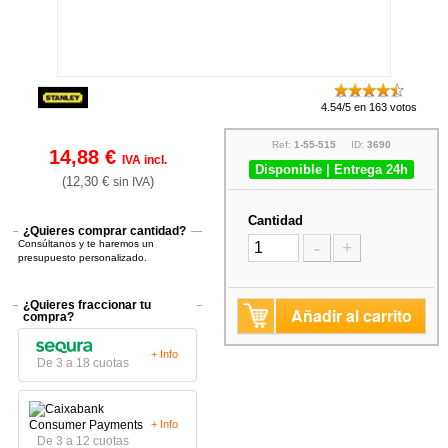
4.54/5 en 163 votos
Ref:
1-55-515
ID:
3690
14,88 €
IVA incl.
Disponible | Entrega 24h
(12,30 €
)
sin IVA
Cantidad
¿Quieres comprar cantidad?
Consúltanos y te haremos un
-
+
presupuesto personalizado.
¿Quieres fraccionar tu
Añadir al carrito
compra?
+ Info
De 3 a 18 cuotas
+ Info
De 3 a 12 cuotas