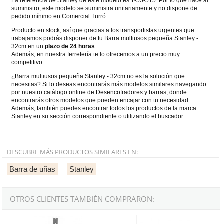
La referencia de Stanley de este modelo es 1-55-515. Por lo que hace al
suministro, este modelo se suministra unitariamente y no dispone de
pedido mínimo en Comercial Turró.
Producto en stock, así que gracias a los transportistas urgentes que
trabajamos podrás disponer de tu Barra multiusos pequeña Stanley -
32cm en un
plazo de 24 horas
.
Además, en nuestra ferretería te lo ofrecemos a un precio muy
competitivo.
¿Barra multiusos pequeña Stanley - 32cm no es la solución que
necesitas? Si lo deseas encontrarás más modelos similares navegando
por nuestro catálogo online de Desencofradores y barras, donde
encontrarás otros modelos que pueden encajar con tu necesidad
Además, también puedes encontrar todos los productos de la marca
Stanley en su sección correspondiente o utilizando el buscador.
DESCUBRE MÁS PRODUCTOS SIMILARES EN:
Barra de uñas
Stanley
OTROS CLIENTES TAMBIÉN COMPRARON:
Barra Multiusos Stanley - 53cm
Barra sacaclavos pequeña Stanle