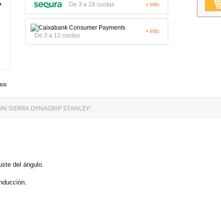
De 3 a 18 cuotas
+ Info
+ Info
De 3 a 12 cuotas
tos
N SIERRA DYNAGRIP STANLEY:
ste del ángulo.
nducción.