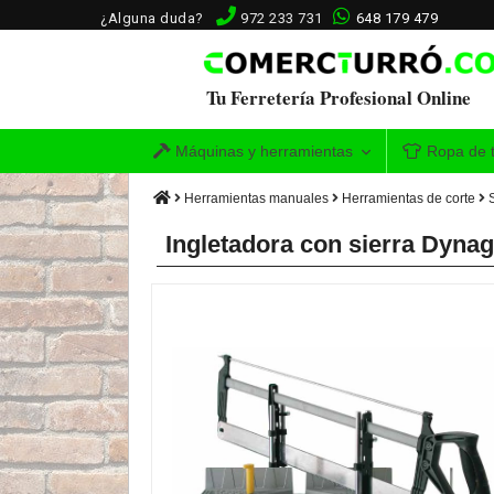
¿Alguna duda?
972 233 731
648 179 479
Tu Ferretería Profesional Online
Máquinas y herramientas
Ropa de t
Herramientas manuales
Herramientas de corte
Ingletadora con sierra Dynag