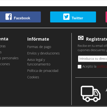
Facebook
Twitter
enta
Infórmate
Regístrat
Recibe en tu email of
pras
Formas de pago
cupones descuento 
s
Envíos y devoluciones
s personales
Aviso legal y
cciones
funcionamiento
Acepto la
políti
Política de privacidad
Cookies