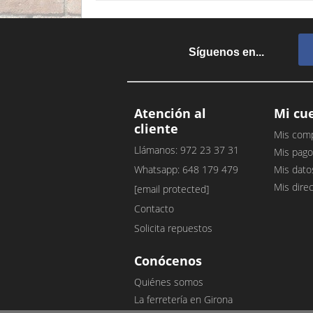
Síguenos en...
Atención al
Mi cu
cliente
Mis com
Llámanos: 972 23 37 31
Mis pago
Whatsapp: 648 179 479
Mis dato
Mis dire
[email protected]
Contacto
Solicita repuestos
Conócenos
Quiénes somos
La ferretería en Girona