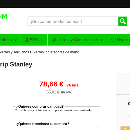
rabajo
EPIS
Utillaje y Construcción
Hogar
Sierras y serruchos
Sierras ingletadoras de mano
rip Stanley
78,66 €
IVA incl.
(65,01 €
)
sin IVA
¿Quieres comprar cantidad?
Consúltanos y te haremos un presupuesto personalizado.
¿Quieres fraccionar tu compra?