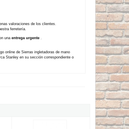
enas valoraciones de los clientes.
stra ferretería.
con una
entrega urgente
.
go online de Sierras ingletadoras de mano
rca Stanley en su sección correspondiente o
ho Stanley
Mini Sierra japonesa FatMax Stanley