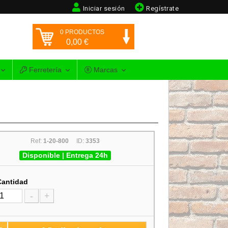
Iniciar sesión
Regístrate
0
PRODUCTOS
0,00
€
Ferretería
Marcas
Ref:
1-20-800
ID:
3353
Disponible | Entrega 24h
Cantidad
-
+