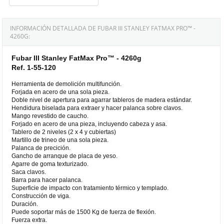
INFORMACIÓN DETALLADA DE FUBAR III STANLEY FATMAX PRO™ -
4260G:
Fubar III Stanley FatMax Pro™ - 4260g
Ref. 1-55-120
Herramienta de demolición multifunción.
Forjada en acero de una sola pieza.
Doble nivel de apertura para agarrar tableros de madera estándar.
Hendidura biselada para extraer y hacer palanca sobre clavos.
Mango revestido de caucho.
Forjado en acero de una pieza, incluyendo cabeza y asa.
Tablero de 2 niveles (2 x 4 y cubiertas)
Martillo de trineo de una sola pieza.
Palanca de precición.
Gancho de arranque de placa de yeso.
Agarre de goma texturizado.
Saca clavos.
Barra para hacer palanca.
Superficie de impacto con tratamiento térmico y templado.
Construcción de viga.
Duración.
Puede soportar más de 1500 Kg de fuerza de flexión.
Fuerza extra.