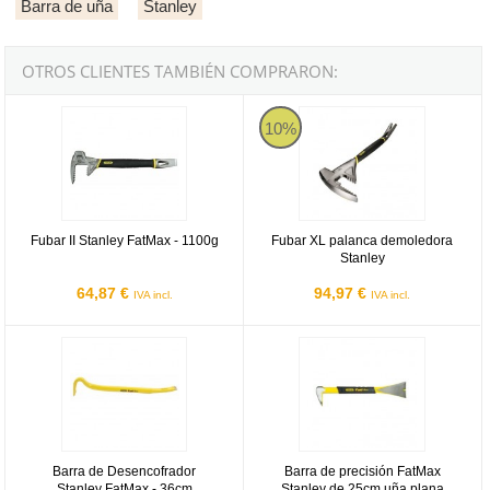
Barra de uña
Stanley
OTROS CLIENTES TAMBIÉN COMPRARON:
Fubar II Stanley FatMax - 1100g
Fubar XL palanca demoledora Sta
10%
Fubar II Stanley FatMax - 1100g
Fubar XL palanca demoledora
Stanley
64,87 €
94,97 €
IVA incl.
IVA incl.
Barra de Desencofrador Stanley FatMax - 36cm
Barra de precisión FatMax Stanle
Barra de Desencofrador
Barra de precisión FatMax
Stanley FatMax - 36cm
Stanley de 25cm uña plana