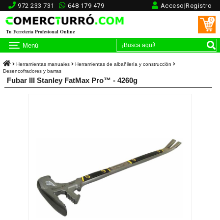
972 233 731
648 179 479
Acceso|Registro
0
Tu Ferretería Profesional Online
Menú
Herramientas manuales
Herramientas de albañilería y construcción
Desencofradores y barras
Fubar III Stanley FatMax Pro™ - 4260g