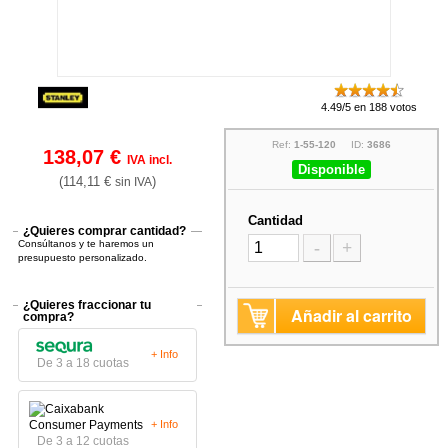
4.49/5 en 188 votos
Ref:
1-55-120
ID:
3686
138,07 €
IVA incl.
Disponible
(114,11 €
)
sin IVA
Cantidad
¿Quieres comprar cantidad?
Consúltanos y te haremos un
-
+
presupuesto personalizado.
¿Quieres fraccionar tu
Añadir al carrito
compra?
+ Info
De 3 a 18 cuotas
+ Info
De 3 a 12 cuotas