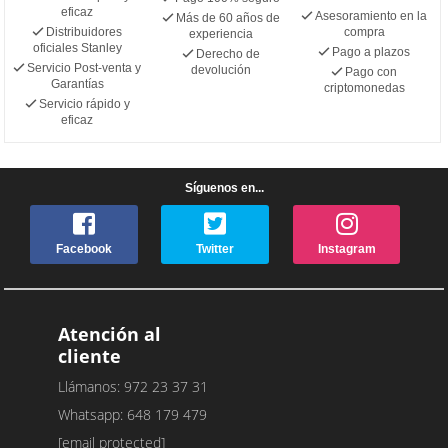
eficaz
Asesoramiento en la
Más de 60 años de
Distribuidores
compra
experiencia
oficiales Stanley
Pago a plazos
Derecho de
Servicio Post-venta y
devolución
Pago con
Garantías
criptomonedas
Servicio rápido y
eficaz
Síguenos en...
Facebook
Twitter
Instagram
Atención al
cliente
Llámanos: 972 23 37 31
Whatsapp: 648 179 479
[email protected]