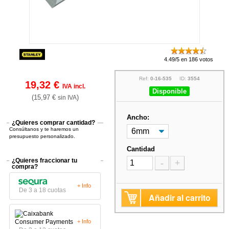
4.49/5 en 186 votos
Ref:
0-16-535
ID:
3554
19,32 €
IVA incl.
Disponible
(15,97 €
)
sin IVA
Ancho:
¿Quieres comprar cantidad?
Consúltanos y te haremos un
presupuesto personalizado.
Cantidad
¿Quieres fraccionar tu
-
+
compra?
+ Info
De 3 a 18 cuotas
Añadir al carrito
+ Info