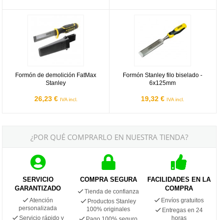
Formón de demolición FatMax Stanley
Formón Stanley filo biselado - 6
Formón de demolición FatMax
Formón Stanley filo biselado -
Stanley
6x125mm
26,23 €
19,32 €
IVA incl.
IVA incl.
¿POR QUÉ COMPRARLO EN NUESTRA TIENDA?
SERVICIO
COMPRA SEGURA
FACILIDADES EN LA
GARANTIZADO
COMPRA
Tienda de confianza
Atención
Envíos gratuitos
Productos Stanley
personalizada
100% originales
Entregas en 24
Servicio rápido y
horas
Pago 100% seguro