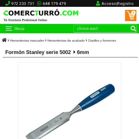
972 233 731
648 179 479
Acceso|Registro
0
Tu Ferretería Profesional Online
Menú
Herramientas manuales
Herramientas de acabado
Cepillos y formones
Formón Stanley serie 5002
6mm