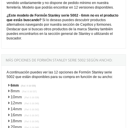
vendido unitariamente y no dispone de pedido mínimo en nuestra
ferretería. Modelo que podrás encontrar en 12 versiones disponibles.
¿Este modelo de Formón Stanley serie 5002 - 6mm no es el producto
que estás buscando?
Si lo deseas puedes descubrir productos
alternativos navegando por nuestra sección de Cepillos y formones.
Destacar que si buscas otros productos de la marca Stanley también
puedes encontrarlos en la sección general de Stanley o utilizando el
buscador.
MÁS OPCIONES DE FORMÓN STANLEY SERIE 5002 SEGÚN ANCHO:
A continuación puedes ver las 12 opciones de Formón Stanley serie
5002 que están disponibles para su compra en función de su ancho:
6mm
(Ref. 0-16-535)
8mm
(Ref. 0-16-537)
10mm
(Ref. 0-16-539)
12mm
(Ref. 0-16-540)
14mm
(Ref. 0-16-542)
16mm
(Ref. 0-16-547)
18mm
(Ref. 0-16-545)
20mm
(Ref. 0-16-548)