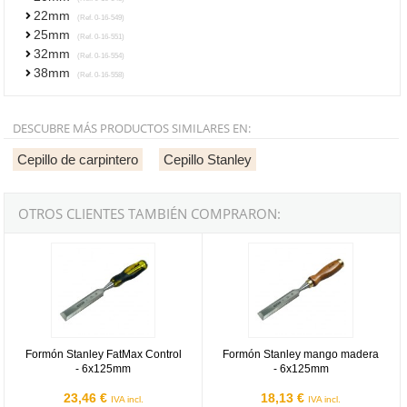
22mm
(Ref. 0-16-549)
25mm
(Ref. 0-16-551)
32mm
(Ref. 0-16-554)
38mm
(Ref. 0-16-558)
DESCUBRE MÁS PRODUCTOS SIMILARES EN:
Cepillo de carpintero
Cepillo Stanley
OTROS CLIENTES TAMBIÉN COMPRARON:
Formón Stanley FatMax Control - 6x125mm
Formón Stanley mango madera -
Formón Stanley FatMax Control
Formón Stanley mango madera
- 6x125mm
- 6x125mm
23,46 €
18,13 €
IVA incl.
IVA incl.