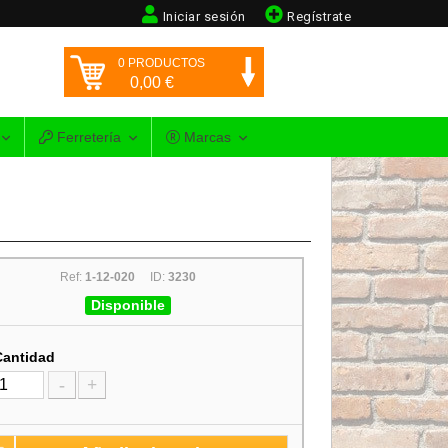
Iniciar sesión
Regístrate
0
PRODUCTOS
0,00
€
Ferretería
Marcas
Ref:
1-12-020
ID:
3230
Disponible
Cantidad
-
+