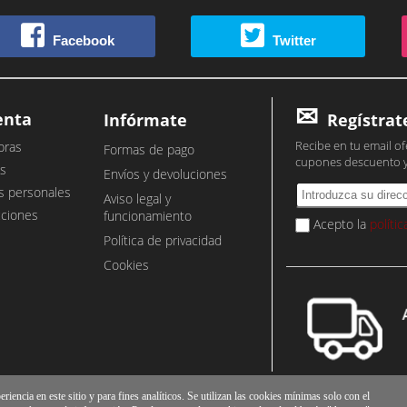
Facebook
Twitter
enta
Infórmate
Regístrat
Recibe en tu email of
pras
Formas de pago
cupones descuento 
s
Envíos y devoluciones
s personales
Aviso legal y
cciones
funcionamiento
Acepto la
políti
Política de privacidad
Cookies
iencia en este sitio y para fines analíticos. Se utilizan las cookies mínimas solo con el