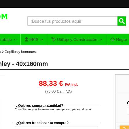
rabajo
EPIS
Utillaje y Construcción
Hogar
o
Cepillos y formones
anley - 40x160mm
88,33 €
IVA incl.
(73,00 €
)
sin IVA
¿Quieres comprar cantidad?
Consúltanos y te haremos un presupuesto personalizado.
¿Quieres fraccionar tu compra?