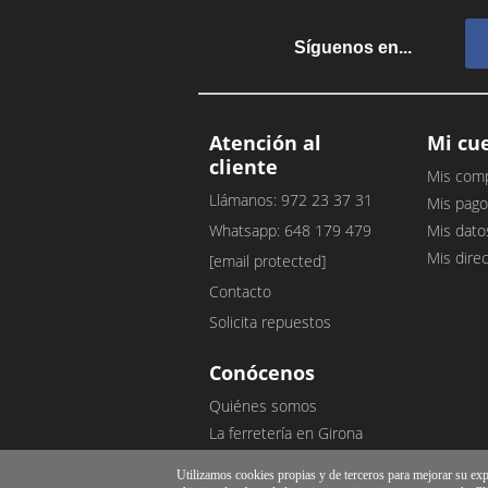
Síguenos en...
Atención al
Mi cu
cliente
Mis com
Llámanos: 972 23 37 31
Mis pago
Whatsapp: 648 179 479
Mis dato
Mis dire
[email protected]
Contacto
Solicita repuestos
Conócenos
Quiénes somos
La ferretería en Girona
Nuestro blog
Utilizamos cookies propias y de terceros para mejorar su exper
Opiniones de clientes