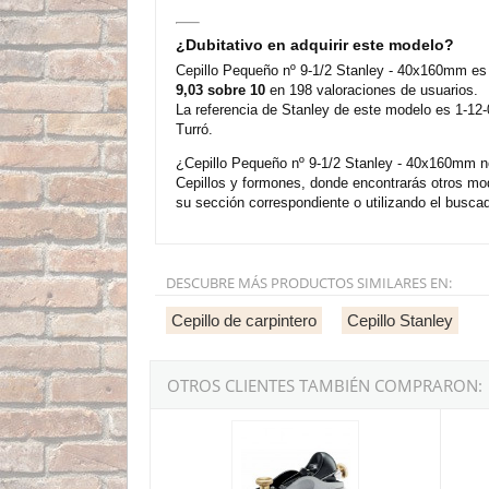
¿Dubitativo en adquirir este modelo?
Cepillo Pequeño nº 9-1/2 Stanley - 40x160mm es 
9,03 sobre 10
en 198 valoraciones de usuarios.
La referencia de Stanley de este modelo es 1-12-
Turró.
¿Cepillo Pequeño nº 9-1/2 Stanley - 40x160mm no
Cepillos y formones, donde encontrarás otros mo
su sección correspondiente o utilizando el buscad
DESCUBRE MÁS PRODUCTOS SIMILARES EN:
Cepillo de carpintero
Cepillo Stanley
OTROS CLIENTES TAMBIÉN COMPRARON:
Cepillo Pequeño nº 60-1/2 Stanley - 34x152mm
Cepill