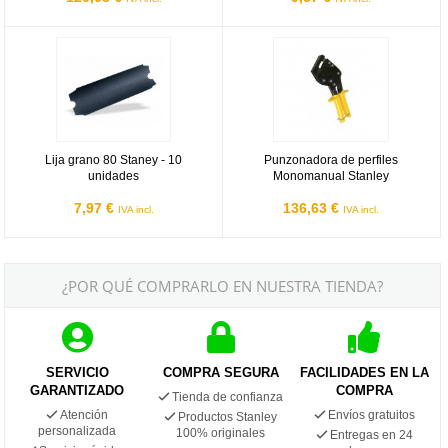
Lija grano 80 Staney - 10 unidades
Punzonadora de perfiles Monoman
Lija grano 80 Staney - 10
Punzonadora de perfiles
unidades
Monomanual Stanley
7,97 €
136,63 €
IVA incl.
IVA incl.
¿POR QUÉ COMPRARLO EN NUESTRA TIENDA?
SERVICIO
COMPRA SEGURA
FACILIDADES EN LA
GARANTIZADO
COMPRA
Tienda de confianza
Atención
Envíos gratuitos
Productos Stanley
personalizada
100% originales
Entregas en 24