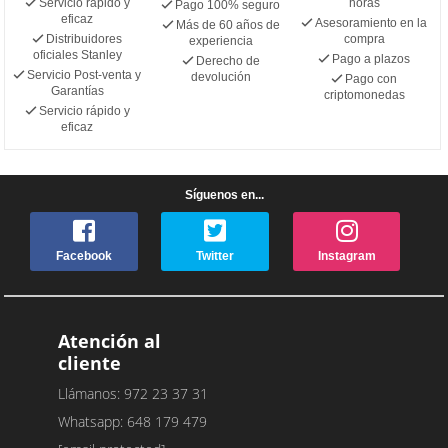
Servicio rápido y
horas
Pago 100% seguro
eficaz
Asesoramiento en la
Más de 60 años de
Distribuidores
compra
experiencia
oficiales Stanley
Pago a plazos
Derecho de
Servicio Post-venta y
devolución
Pago con
Garantías
criptomonedas
Servicio rápido y
eficaz
Síguenos en...
Facebook
Twitter
Instagram
Atención al
cliente
Llámanos: 972 23 37 31
Whatsapp: 648 179 479