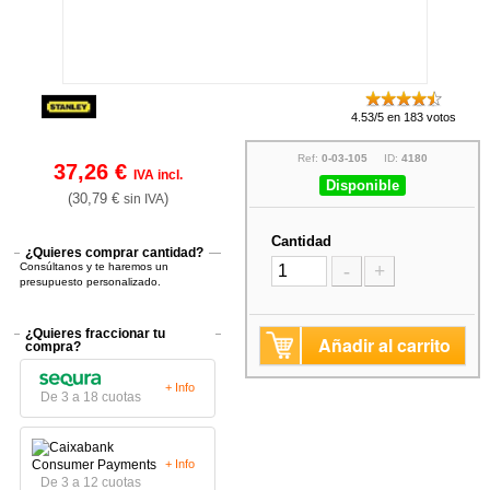
4.53/5 en 183 votos
Ref:
0-03-105
ID:
4180
37,26 €
IVA incl.
Disponible
(30,79 €
)
sin IVA
Cantidad
¿Quieres comprar cantidad?
Consúltanos y te haremos un
-
+
presupuesto personalizado.
¿Quieres fraccionar tu
Añadir al carrito
compra?
+ Info
De 3 a 18 cuotas
+ Info
De 3 a 12 cuotas