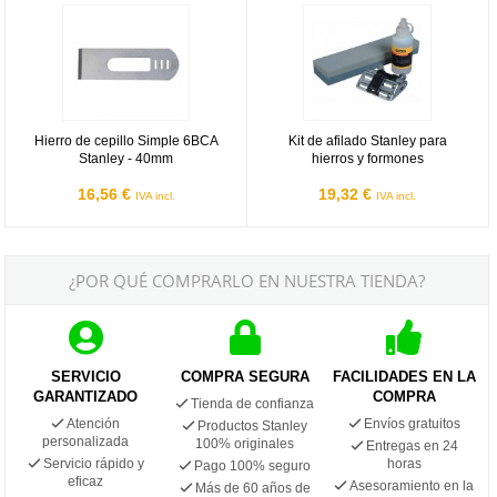
Hierro de cepillo Simple 6BCA Stanley - 40mm
Kit de afilado Stanley para hierro
Hierro de cepillo Simple 6BCA
Kit de afilado Stanley para
Stanley - 40mm
hierros y formones
16,56 €
19,32 €
IVA incl.
IVA incl.
¿POR QUÉ COMPRARLO EN NUESTRA TIENDA?
SERVICIO
COMPRA SEGURA
FACILIDADES EN LA
GARANTIZADO
COMPRA
Tienda de confianza
Atención
Envíos gratuitos
Productos Stanley
personalizada
100% originales
Entregas en 24
Servicio rápido y
horas
Pago 100% seguro
eficaz
Asesoramiento en la
Más de 60 años de