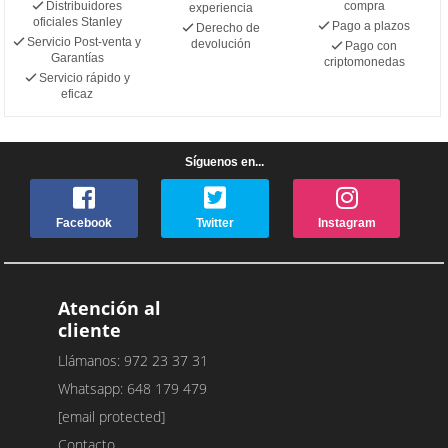
Distribuidores
compra
experiencia
oficiales Stanley
Pago a plazos
Derecho de
Servicio Post-venta y
devolución
Pago con
Garantías
criptomonedas
Servicio rápido y
eficaz
Síguenos en...
Facebook
Twitter
Instagram
Atención al
cliente
Llámanos: 972 23 37 31
Whatsapp: 648 179 479
[email protected]
Contacto