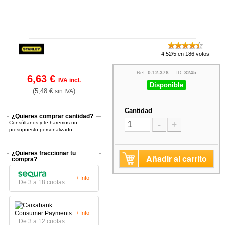
4.52/5 en 186 votos
Ref:
0-12-378
ID:
3245
6,63 €
IVA incl.
Disponible
(5,48 €
)
sin IVA
Cantidad
¿Quieres comprar cantidad?
Consúltanos y te haremos un
-
+
presupuesto personalizado.
¿Quieres fraccionar tu
Añadir al carrito
compra?
+ Info
De 3 a 18 cuotas
+ Info
De 3 a 12 cuotas