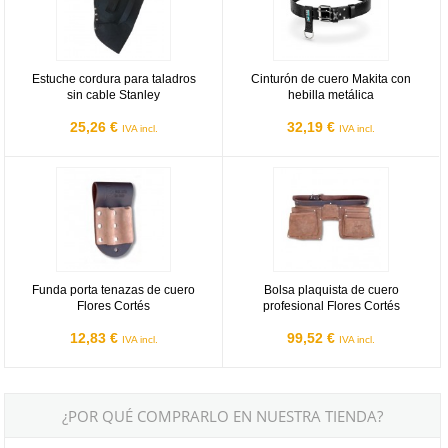
Estuche cordura para taladros
Cinturón de cuero Makita con
sin cable Stanley
hebilla metálica
25,26 €
32,19 €
IVA incl.
IVA incl.
Funda porta tenazas de cuero Flores Cortés
Bolsa plaquista de cuero profesion
Funda porta tenazas de cuero
Bolsa plaquista de cuero
Flores Cortés
profesional Flores Cortés
12,83 €
99,52 €
IVA incl.
IVA incl.
¿POR QUÉ COMPRARLO EN NUESTRA TIENDA?