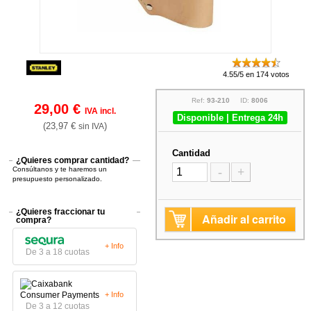
4.55/5 en 174 votos
Ref:
93-210
ID:
8006
29,00 €
IVA incl.
Disponible | Entrega 24h
(23,97 €
)
sin IVA
Cantidad
¿Quieres comprar cantidad?
Consúltanos y te haremos un
-
+
presupuesto personalizado.
¿Quieres fraccionar tu
Añadir al carrito
compra?
+ Info
De 3 a 18 cuotas
+ Info
De 3 a 12 cuotas