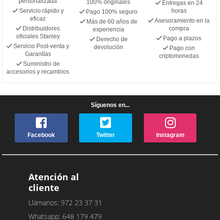
personalizada
100% originales
Entregas en 24
Servicio rápido y
horas
Pago 100% seguro
eficaz
Asesoramiento en la
Más de 60 años de
Distribuidores
compra
experiencia
oficiales Stanley
Pago a plazos
Derecho de
Servicio Post-venta y
devolución
Pago con
Garantías
criptomonedas
Suministro de
accesorios y recambios
Síguenos en...
Facebook
Twitter
Instagram
Atención al
cliente
Llámanos: 972 23 37 31
Whatsapp: 648 179 479