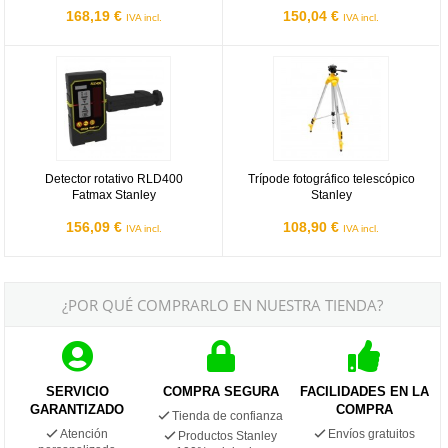
168,19 €
150,04 €
IVA incl.
IVA incl.
Detector rotativo RLD400 Fatmax Stanley
Trípode fotográfico telescópico St
Detector rotativo RLD400
Trípode fotográfico telescópico
Fatmax Stanley
Stanley
156,09 €
108,90 €
IVA incl.
IVA incl.
¿POR QUÉ COMPRARLO EN NUESTRA TIENDA?
SERVICIO
COMPRA SEGURA
FACILIDADES EN LA
GARANTIZADO
COMPRA
Tienda de confianza
Atención
Envíos gratuitos
Productos Stanley