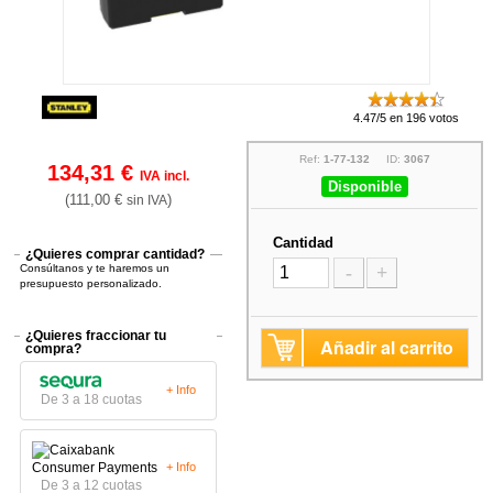
4.47/5 en 196 votos
Ref:
1-77-132
ID:
3067
134,31 €
IVA incl.
Disponible
(111,00 €
)
sin IVA
Cantidad
¿Quieres comprar cantidad?
Consúltanos y te haremos un
-
+
presupuesto personalizado.
¿Quieres fraccionar tu
Añadir al carrito
compra?
+ Info
De 3 a 18 cuotas
+ Info
De 3 a 12 cuotas