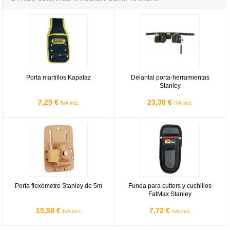
Porta martillos Kapataz
Delantal porta-herramientas Stanl
Porta martillos Kapataz
Delantal porta-herramientas
Stanley
7,25 €
23,39 €
IVA incl.
IVA incl.
Porta flexómetro Stanley de 5m
Funda para cutters y cuchillos Fa
Porta flexómetro Stanley de 5m
Funda para cutters y cuchillos
FatMax Stanley
15,58 €
7,72 €
IVA incl.
IVA incl.