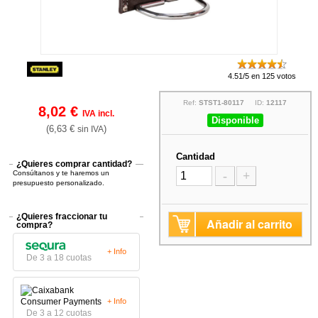
4.51/5 en 125 votos
Ref:
STST1-80117
ID:
12117
8,02 €
IVA incl.
Disponible
(6,63 €
)
sin IVA
Cantidad
¿Quieres comprar cantidad?
Consúltanos y te haremos un
-
+
presupuesto personalizado.
¿Quieres fraccionar tu
Añadir al carrito
compra?
+ Info
De 3 a 18 cuotas
+ Info
De 3 a 12 cuotas