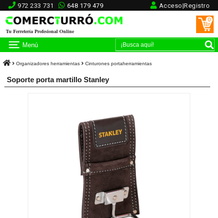
972 233 731
648 179 479
Acceso|Registro
0
Tu Ferretería Profesional Online
Menú
Organizadores herramientas
Cinturones portaherramientas
Soporte porta martillo Stanley