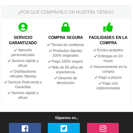
¿POR QUÉ COMPRARLO EN NUESTRA TIENDA?
SERVICIO
COMPRA SEGURA
FACILIDADES EN LA
GARANTIZADO
COMPRA
Tienda de confianza
Atención
Envíos gratuitos
Productos Stanley
personalizada
100% originales
Entregas en 24
Servicio rápido y
horas
Pago 100% seguro
eficaz
Asesoramiento en la
Más de 60 años de
Distribuidores
compra
experiencia
oficiales Stanley
Pago a plazos
Derecho de
Servicio Post-venta y
devolución
Pago con
Garantías
criptomonedas
Servicio rápido y
eficaz
Síguenos en...