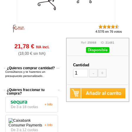
4.57/5 en 76 votos
Ref:
25068
ID:
21481
21,78 €
IVA incl.
Disponible
(18,00 €
)
sin IVA
Cantidad
¿Quieres comprar cantidad?
Consúltanos y te haremos un
-
+
presupuesto personalizado.
¿Quieres fraccionar tu
Añadir al carrito
compra?
+ Info
De 3 a 18 cuotas
+ Info
De 3 a 12 cuotas