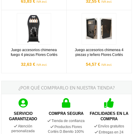
63,83 €
32,55 €
IVA incl.
IVA incl.
Juego accesorios chimenea fuego 4 piezas Flores Cortés
Juego accesorios chimenea 4 piez
Juego accesorios chimenea
Juego accesorios chimenea 4
fuego 4 piezas Flores Cortés
piezas y leñero Flores Cortés
32,63 €
54,57 €
IVA incl.
IVA incl.
¿POR QUÉ COMPRARLO EN NUESTRA TIENDA?
SERVICIO
COMPRA SEGURA
FACILIDADES EN LA
GARANTIZADO
COMPRA
Tienda de confianza
Atención
Envíos gratuitos
Productos Flores
personalizada
Cortés D.Benito 100%
Entregas en 24