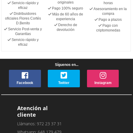
originales
Servicio rápido y
horas
eficaz
Pago 100% seguro
Asesoramiento en la
Distribuidores
compra
Más de 60 años de
oficiales Flores Cortés
experiencia
Pago a plazos
D.Benito
Derecho de
Pago con
Servicio Post-venta y
devolución
criptomonedas
Garantías
Servicio rápido y
eficaz
Síguenos en...
Facebook
Twitter
Instagram
Atención al
cliente
Llámanos: 972 23 37 31
Whatsapp: 648 179 479