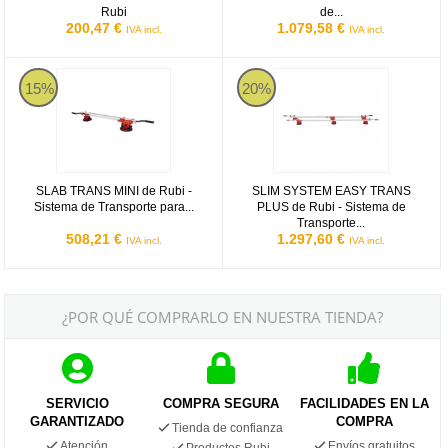
Rubi
de...
200,47 €
1.079,58 €
IVA incl.
IVA incl.
SLAB TRANS MINI de Rubi - Sistema de Transporte para formatos
SLIM SYSTEM EASY TRANS PLUS d
15%
20%
SLAB TRANS MINI de Rubi -
SLIM SYSTEM EASY TRANS
Sistema de Transporte para...
PLUS de Rubi - Sistema de
Transporte...
508,21 €
1.297,60 €
IVA incl.
IVA incl.
¿POR QUÉ COMPRARLO EN NUESTRA TIENDA?
SERVICIO
COMPRA SEGURA
FACILIDADES EN LA
GARANTIZADO
COMPRA
Tienda de confianza
Atención
Envíos gratuitos
Productos Rubi