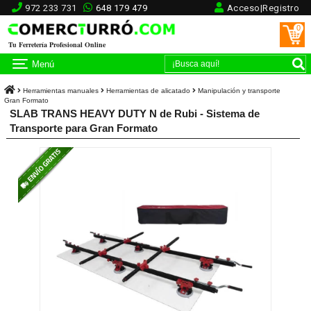
972 233 731
648 179 479
Acceso|Registro
0
Tu Ferretería Profesional Online
Menú
Herramientas manuales
Herramientas de alicatado
Manipulación y transporte
Gran Formato
SLAB TRANS HEAVY DUTY N de Rubi - Sistema de
Transporte para Gran Formato