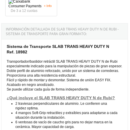
+ Info
De 3 a 12 cuotas
INFORMACIÓN DETALLADA DE SLAB TRANS HEAVY DUTY N DE RUBI -
SISTEMA DE TRANSPORTE PARA GRAN FORMATO:
Sistema de Transporte SLAB TRANS HEAVY DUTY N
Ref. 18982
Transportador/bastidor retráctil SLAB TRANS HEAVY DUTY N de Rubi
especialmente indicado para la manipulación de piezas de gran espesor.
Doble perfil de aluminio reforzado, unido por un sistema de correderas.
Proporciona una alta resistencia estructural.
Fácil y rápido de montar y desmontar. Sistema de unión EASY FIX.
Acabado en negro anodizado.
Se puede utilizar cada guía de forma independiente.
¿Qué incluye el SLAB TRANS HEAVY DUTY N de Rubi?
2 traviesas perpendiculares de aluminio. Le confieren una
rigidez optima.
4 mangos Soft-Grip retractiles y extraíbles para adaptarse a cada
situación durante la instalación.
6 ventosas de vacío de caucho gris para no dejar marca en la
cerámica. Mayor capacidad de carga.