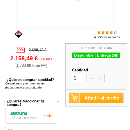
4.50/5 en 42 votos
Ref:
18982
ID:
20407
20%
2.698,12 €
Disponible | Entrega 24h
2.158,49 €
IVA incl.
(1.783,88 €
)
sin IVA
Cantidad
-
+
¿Quieres comprar cantidad?
Consúltanos y te haremos un
presupuesto personalizado.
Añadir al carrito
¿Quieres fraccionar tu
compra?
+ Info
De 3 a 18 cuotas