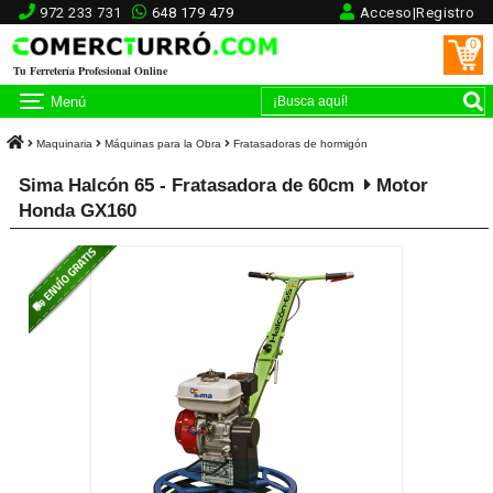
972 233 731
648 179 479
Acceso|Registro
0
Tu Ferretería Profesional Online
Menú
Maquinaria
Máquinas para la Obra
Fratasadoras de hormigón
Sima Halcón 65 - Fratasadora de 60cm
Motor
Honda GX160