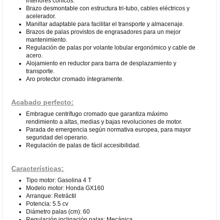
interiores cónicos.
Brazo desmontable con estructura tri-tubo, cables eléctricos y
acelerador.
Manillar adaptable para facilitar el transporte y almacenaje.
Brazos de palas provistos de engrasadores para un mejor
mantenimiento.
Regulación de palas por volante lobular ergonómico y cable de
acero.
Alojamiento en reductor para barra de desplazamiento y
transporte.
Aro protector cromado íntegramente.
Acabado perfecto:
Embrague centrífugo cromado que garantiza máximo
rendimiento a altas, medias y bajas revoluciones de motor.
Parada de emergencia según normativa europea, para mayor
seguridad del operario.
Regulación de palas de fácil accesibilidad.
Características:
Tipo motor: Gasolina 4 T
Modelo motor: Honda GX160
Arranque: Retráctil
Potencia: 5.5 cv
Diámetro palas (cm): 60
Regulación inclinación palas: Mecánica