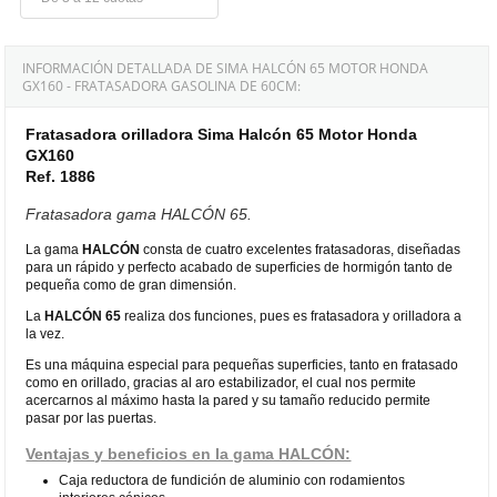
INFORMACIÓN DETALLADA DE SIMA HALCÓN 65 MOTOR HONDA
GX160 - FRATASADORA GASOLINA DE 60CM:
Fratasadora orilladora Sima Halcón 65 Motor Honda
GX160
Ref. 1886
Fratasadora gama HALCÓN 65.
La gama
HALCÓN
consta de cuatro excelentes fratasadoras, diseñadas
para un rápido y perfecto acabado de superficies de hormigón tanto de
pequeña como de gran dimensión.
La
HALCÓN 65
realiza dos funciones, pues es fratasadora y orilladora a
la vez.
Es una máquina especial para pequeñas superficies, tanto en fratasado
como en orillado, gracias al aro estabilizador, el cual nos permite
acercarnos al máximo hasta la pared y su tamaño reducido permite
pasar por las puertas.
Ventajas y beneficios en la gama HALCÓN:
Caja reductora de fundición de aluminio con rodamientos