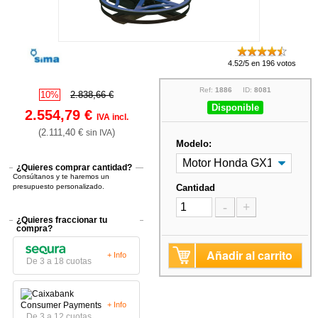
4.52/5 en 196 votos
Ref:
1886
ID:
8081
10%
2.838,66 €
Disponible
2.554,79 €
IVA incl.
(2.111,40 €
)
sin IVA
Modelo:
¿Quieres comprar cantidad?
Consúltanos y te haremos un
presupuesto personalizado.
Cantidad
-
+
¿Quieres fraccionar tu
compra?
Añadir al carrito
+ Info
De 3 a 18 cuotas
+ Info
De 3 a 12 cuotas