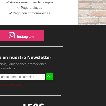
Asesoramiento en la compra
Pago a plazos
Pago con criptomonedas
Instagram
e en nuestro Newsletter
ertas, liquidaciones, promociones,
y novedades.
ca de privacidad