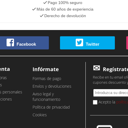
Pago 100% seguro
Más de 60 años de experiencia
Derecho de devolución
Facebook
Twitter
enta
Infórmate
Regístrat
Recibe en tu email of
pras
Formas de pago
cupones descuento 
s
Envíos y devoluciones
s personales
Aviso legal y
cciones
funcionamiento
Acepto la
políti
Política de privacidad
Cookies