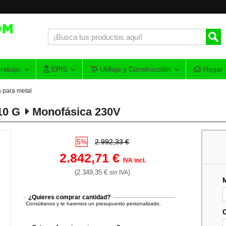
rabajo
EPIS
Utillaje y Construcción
Hogar
a para metal
10 G
Monofásica 230V
5%
2.992,33 €
2.842,71 €
IVA incl.
(2.349,35 €
)
sin IVA
¿Quieres comprar cantidad?
Consúltanos y te haremos un presupuesto personalizado.