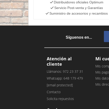
Distribuidores oficiales Optimum
Servicio Post-venta y Garantías
Suministro de accesorios y recambios
Síguenos en...
Atención al
Mi cu
cliente
Mis com
Llámanos: 972 23 37 31
Mis pago
Whatsapp: 648 179 479
Mis dato
Mis dire
[email protected]
Contacto
Solicita repuestos