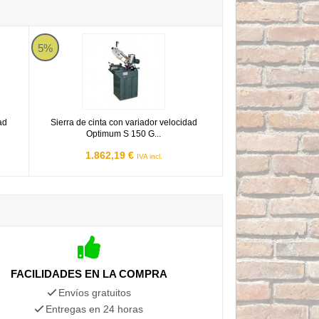
cidad Siemens Optimum SD 300 V - Trifásica
Sierra de cinta con variador velocidad Optimum S 150 G Vario
5%
ad
Sierra de cinta con variador velocidad
Optimum S 150 G...
1.862,19 €
IVA incl.
FACILIDADES EN LA COMPRA
Envíos gratuitos
Entregas en 24 horas