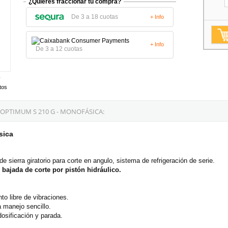
¿Quieres fraccionar tu compra?
De 3 a 18 cuotas
+ Info
+ Info
De 3 a 12 cuotas
tos
OPTIMUM S 210 G - MONOFÁSICA:
sica
e sierra giratorio para corte en angulo, sistema de refrigeración de serie.
 bajada de corte por pistón hidráulico.
to libre de vibraciones.
a manejo sencillo.
dosificación y parada.