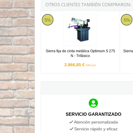
OTROS CLIENTES TAMBIÉN COMPRARON:
Sierra fija de cinta metálica Optimum S 275 N - 
Sierra
5%
5%
Sierra fija de cinta metálica Optimum S 275
Sierr
N - Trifásico
2.866,85 €
IVA incl.
SERVICIO GARANTIZADO
Atención personalizada
Servicio rápido y eficaz