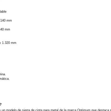
lable
x 140 mm
 140 mm
0 x 1.320 mm
rina.
mática.
o?
 un modelo de sierra de cinta para metal de la marca Optimum que destaca po