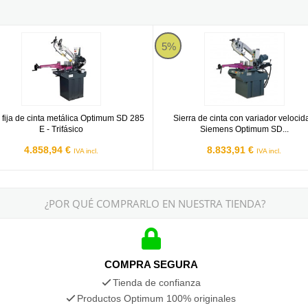
Trifásico
 fija de cinta metálica Optimum SD 285 E - Trifásico
Sierra de cinta con variador velo
5%
a fija de cinta metálica Optimum SD 285
Sierra de cinta con variador velocid
E - Trifásico
Siemens Optimum SD...
4.858,94 €
8.833,91 €
IVA incl.
IVA incl.
¿POR QUÉ COMPRARLO EN NUESTRA TIENDA?
COMPRA SEGURA
Tienda de confianza
Productos Optimum 100% originales