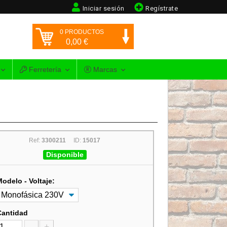
Iniciar sesión
Regístrate
0
PRODUCTOS
0,00
€
Ferretería
Marcas
Ref:
3300211
ID:
15017
Disponible
Modelo - Voltaje:
Cantidad