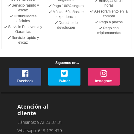
Entregas en 24
Servicio rápido y
horas
Pago 100% seguro
eficaz
Asesoramiento en la
Más de 60 años de
Distribuidores
compra
experiencia
oficiales
Pago a plazos
Derecho de
Servicio Post-venta y
devolución
Pago con
Garantías
criptomonedas
Servicio rápido y
eficaz
Síguenos en...
Facebook
Twitter
Instagram
Atención al
cliente
Llámanos: 972 23 37 31
Whatsapp: 648 179 479