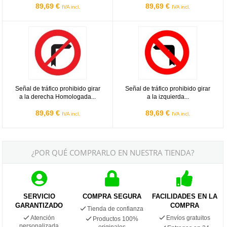
89,69 €
89,69 €
IVA incl.
IVA incl.
Señal de tráfico prohibido girar a la derecha Homologada 60cm
Señal de tráfico prohibido girar a
Señal de tráfico prohibido girar
Señal de tráfico prohibido girar
a la derecha Homologada...
a la izquierda...
89,69 €
89,69 €
IVA incl.
IVA incl.
¿POR QUÉ COMPRARLO EN NUESTRA TIENDA?
SERVICIO
COMPRA SEGURA
FACILIDADES EN LA
GARANTIZADO
COMPRA
Tienda de confianza
Atención
Envíos gratuitos
Productos 100%
personalizada
originales