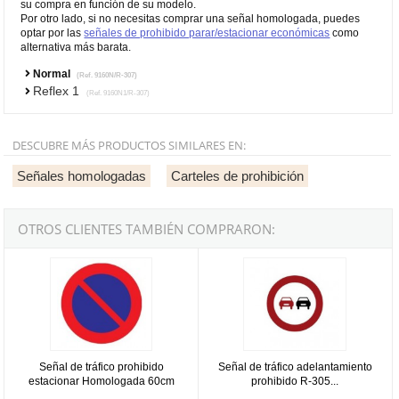
su compra en función de su modelo.
Por otro lado, si no necesitas comprar una señal homologada, puedes
optar por las
señales de prohibido parar/estacionar económicas
como
alternativa más barata.
Normal
(Ref. 9160N/R-307)
Reflex 1
(Ref. 9160N1/R-307)
DESCUBRE MÁS PRODUCTOS SIMILARES EN:
Señales homologadas
Carteles de prohibición
OTROS CLIENTES TAMBIÉN COMPRARON:
Señal de tráfico prohibido estacionar Homologada 60cm
Señal de tráfico adelantamiento 
Señal de tráfico prohibido
Señal de tráfico adelantamiento
estacionar Homologada 60cm
prohibido R-305...