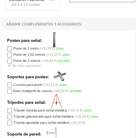
De 3 a 12 cuotas
AÑADIR COMPLEMENTOS Y ACCESORIOS:
Postes para señal:
Poste de 1 metro
(+30,25 €)
(24h)
Poste de 1,50 metros
(+41,13 €)
(24h)
Poste de 2 metros
(+54,84 €)
(24/48h)
Ver más opciones
Soportes para postes:
Cruceta para poste
(+43,12 €)
(24h)
Base multiperfil de caucho
(+43,56 €)
(24/48h)
Trípodes para señal:
Trípode naranja para señal metálica
(+33,03 €)
(24h)
Trípode galvanizado para señal metálica
(+30,54 €)
(24h)
Trípode ajustable para señal metálica
(+52,34 €)
Soporte de pared: