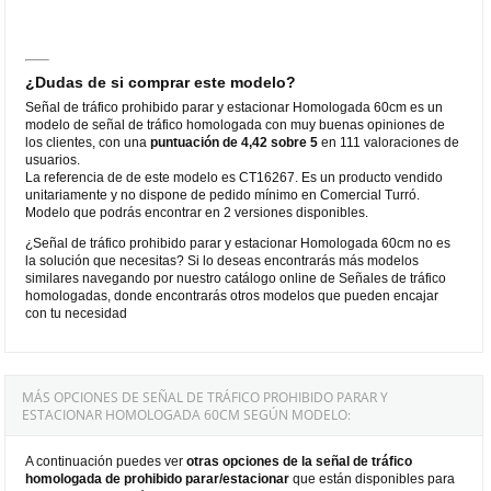
¿Dudas de si comprar este modelo?
Señal de tráfico prohibido parar y estacionar Homologada 60cm es un
modelo de señal de tráfico homologada con muy buenas opiniones de
los clientes, con una
puntuación de 4,42 sobre 5
en 111 valoraciones de
usuarios.
La referencia de de este modelo es CT16267. Es un producto vendido
unitariamente y no dispone de pedido mínimo en Comercial Turró.
Modelo que podrás encontrar en 2 versiones disponibles.
¿Señal de tráfico prohibido parar y estacionar Homologada 60cm no es
la solución que necesitas? Si lo deseas encontrarás más modelos
similares navegando por nuestro catálogo online de Señales de tráfico
homologadas, donde encontrarás otros modelos que pueden encajar
con tu necesidad
MÁS OPCIONES DE SEÑAL DE TRÁFICO PROHIBIDO PARAR Y
ESTACIONAR HOMOLOGADA 60CM SEGÚN MODELO:
A continuación puedes ver
otras opciones de la señal de tráfico
homologada de prohibido parar/estacionar
que están disponibles para