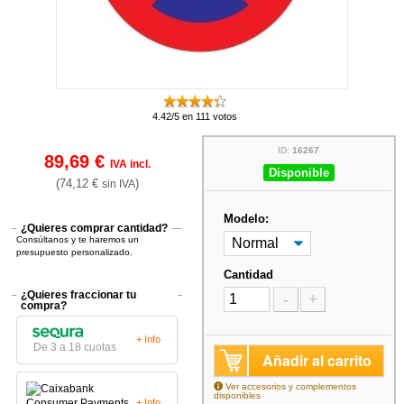
4.42/5 en 111 votos
ID:
16267
89,69 €
IVA incl.
Disponible
(74,12 €
)
sin IVA
Modelo:
¿Quieres comprar cantidad?
Consúltanos y te haremos un
presupuesto personalizado.
Cantidad
¿Quieres fraccionar tu
-
+
compra?
+ Info
De 3 a 18 cuotas
Añadir al carrito
Ver accesorios y complementos
disponibles
+ Info