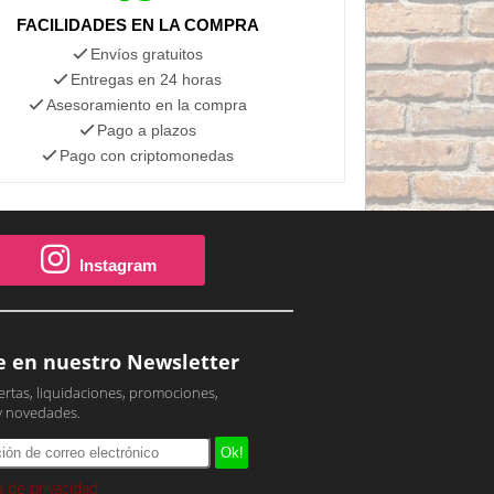
FACILIDADES EN LA COMPRA
Envíos gratuitos
Entregas en 24 horas
Asesoramiento en la compra
Pago a plazos
Pago con criptomonedas
Instagram
e en nuestro Newsletter
ertas, liquidaciones, promociones,
y novedades.
ca de privacidad