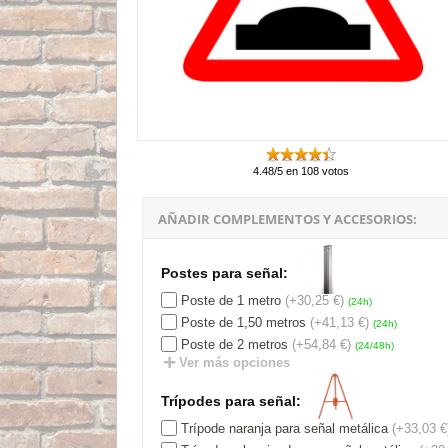
4.48/5 en 108 votos
AÑADIR COMPLEMENTOS Y ACCESORIOS:
Postes para señal:
Poste de 1 metro
(+30,25 €)
(24h)
Poste de 1,50 metros
(+41,13 €)
(24h)
Poste de 2 metros
(+54,84 €)
(24/48h)
Ver más opciones
Trípodes para señal:
Trípode naranja para señal metálica
(+33,03 €