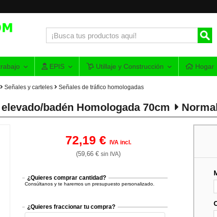
rabajo
EPIS
Utillaje y Construcción
Hogar
Señales y carteles
Señales de tráfico homologadas
so elevado/badén Homologada 70cm
Norma
72,19 €
IVA incl.
(59,66 €
)
sin IVA
¿Quieres comprar cantidad?
Consúltanos y te haremos un presupuesto personalizado.
¿Quieres fraccionar tu compra?