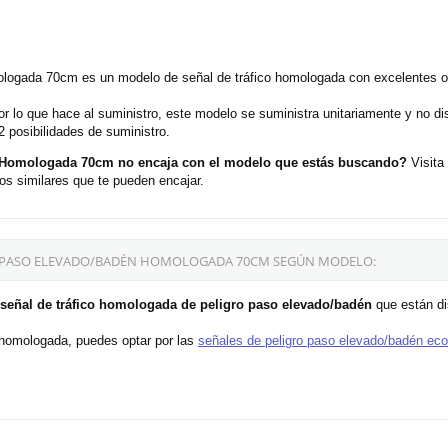
ologada 70cm es un modelo de señal de tráfico homologada con excelentes op
r lo que hace al suministro, este modelo se suministra unitariamente y no d
posibilidades de suministro.
n Homologada 70cm no encaja con el modelo que estás buscando?
Visita
 similares que te pueden encajar.
RO PASO ELEVADO/BADÉN HOMOLOGADA 70CM SEGÚN MODELO:
 señal de tráfico homologada de peligro paso elevado/badén
que están di
l homologada, puedes optar por las
señales de peligro paso elevado/badén ec