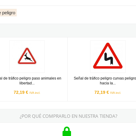
 peligro
mologada 70cm
de tráfico peligro paso animales en libertad Homologada 70cm
Señal de tráfico peligro curvas p
l de tráfico peligro paso animales en
Señal de tráfico peligro curvas peligr
libertad...
hacia la...
72,19 €
72,19 €
IVA incl.
IVA incl.
¿POR QUÉ COMPRARLO EN NUESTRA TIENDA?