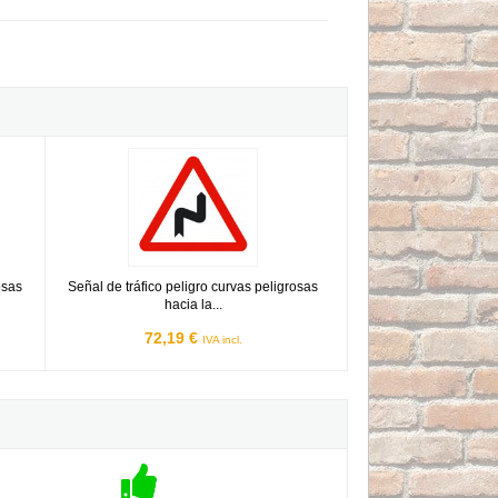
eligrosas hacia la izquierda Homologada 70cm
Señal de tráfico peligro curvas peligrosas hacia la derecha 
osas
Señal de tráfico peligro curvas peligrosas
hacia la...
72,19 €
IVA incl.