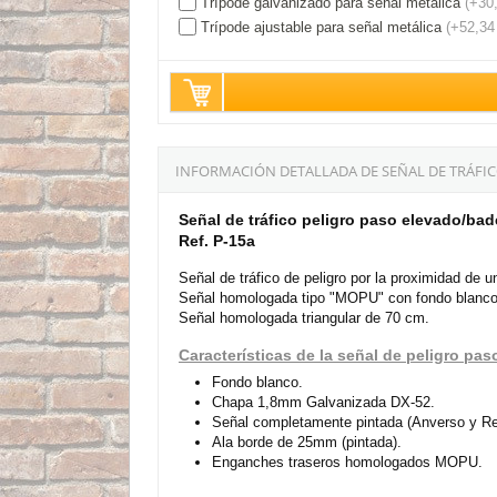
Trípode galvanizado para señal metálica
(+30
Trípode ajustable para señal metálica
(+52,34
INFORMACIÓN DETALLADA DE SEÑAL DE TRÁF
Señal de tráfico peligro paso elevado/b
Ref. P-15a
Señal de tráfico de peligro por la proximidad de un
Señal homologada tipo "MOPU" con fondo blanco
Señal homologada triangular de 70 cm.
Características de la señal de peligro p
Fondo blanco.
Chapa 1,8mm Galvanizada DX-52.
Señal completamente pintada (Anverso y Re
Ala borde de 25mm (pintada).
Enganches traseros homologados MOPU.