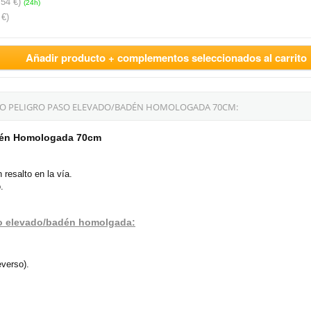
,54 €)
(24h)
 €)
Añadir producto + complementos seleccionados al carrito
ICO PELIGRO PASO ELEVADO/BADÉN HOMOLOGADA 70CM:
adén Homologada 70cm
 resalto en la vía.
.
aso elevado/badén homolgada:
verso).