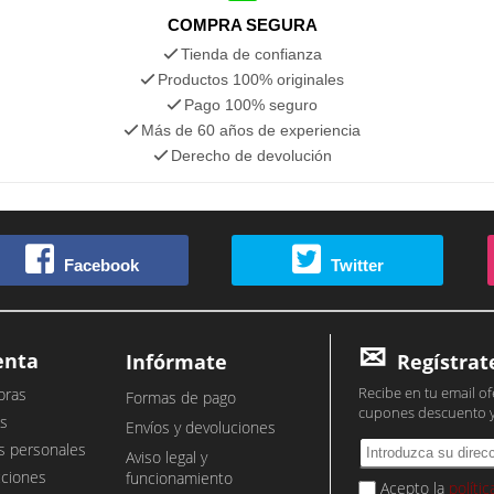
COMPRA SEGURA
Tienda de confianza
Productos 100% originales
Pago 100% seguro
Más de 60 años de experiencia
Derecho de devolución
Facebook
Twitter
enta
Infórmate
Regístrat
Recibe en tu email of
pras
Formas de pago
cupones descuento 
s
Envíos y devoluciones
s personales
Aviso legal y
cciones
funcionamiento
Acepto la
políti