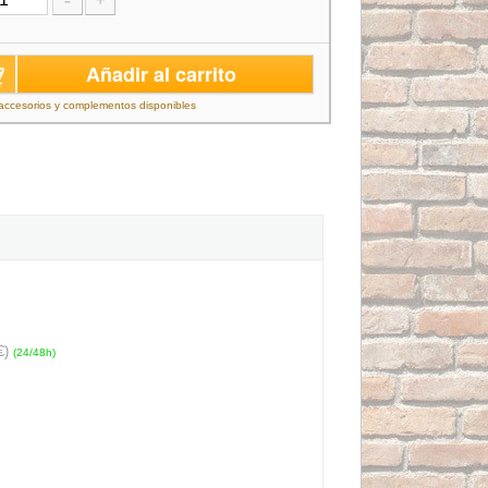
-
+
Añadir al carrito
accesorios y complementos disponibles
€)
(24/48h)