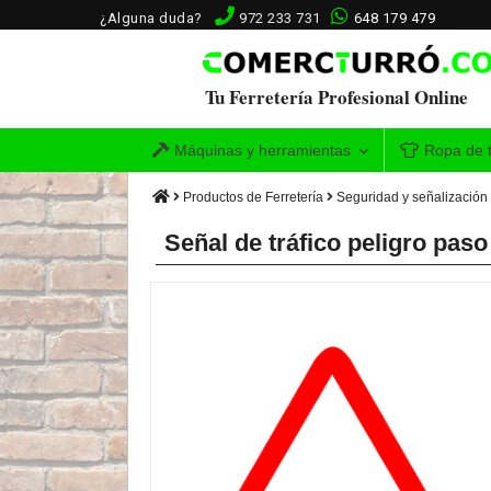
¿Alguna duda?
972 233 731
648 179 479
Tu Ferretería Profesional Online
Máquinas y herramientas
Ropa de t
Productos de Ferretería
Seguridad y señalización
Señal de tráfico peligro pa