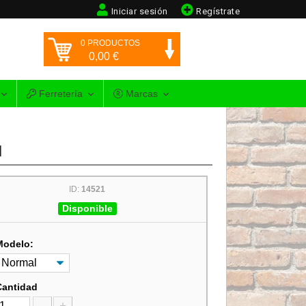
Iniciar sesión
Regístrate
0
PRODUCTOS
0,00
€
Ferretería
Marcas
l
ID:
14521
Disponible
Modelo:
Cantidad