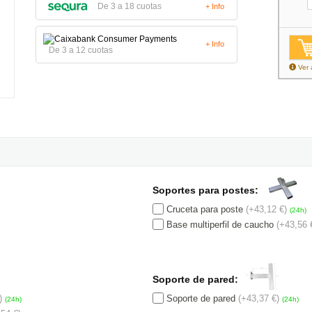
De 3 a 18 cuotas
+ Info
+ Info
De 3 a 12 cuotas
Ver 
Soportes para postes:
Cruceta para poste
(+43,12 €)
(24h)
Base multiperfil de caucho
(+43,56 
Soporte de pared:
)
Soporte de pared
(+43,37 €)
(24h)
(24h)