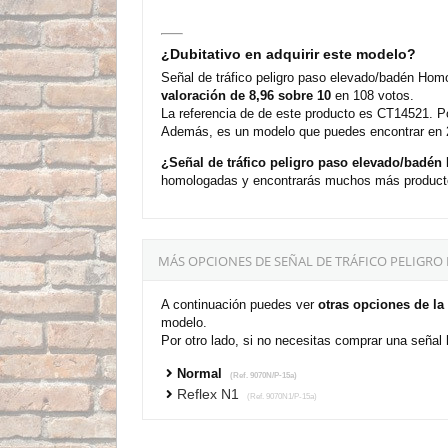
¿Dubitativo en adquirir este modelo?
Señal de tráfico peligro paso elevado/badén Hom
valoración de 8,96 sobre 10
en 108 votos.
La referencia de de este producto es CT14521. Po
Además, es un modelo que puedes encontrar en 2 
¿Señal de tráfico peligro paso elevado/badé
homologadas y encontrarás muchos más productos
MÁS OPCIONES DE SEÑAL DE TRÁFICO PELIG
A continuación puedes ver
otras opciones de la
modelo.
Por otro lado, si no necesitas comprar una seña
Normal
(Ref. 9070N/P-15a)
Reflex N1
(Ref. 9070N1/P-15a)