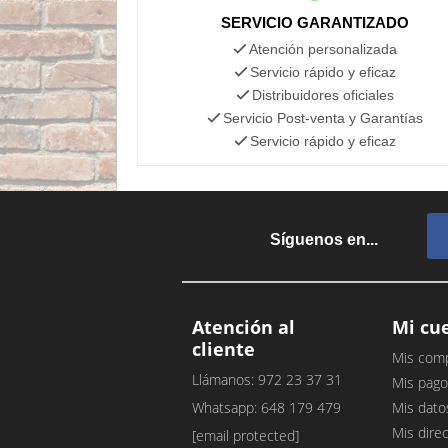
SERVICIO GARANTIZADO
Atención personalizada
Servicio rápido y eficaz
Distribuidores oficiales
Servicio Post-venta y Garantías
Servicio rápido y eficaz
Síguenos en...
Atención al
Mi cu
cliente
Mis com
Llámanos: 972 23 37 31
Mis pago
Whatsapp: 648 179 479
Mis dato
Mis dire
[email protected]