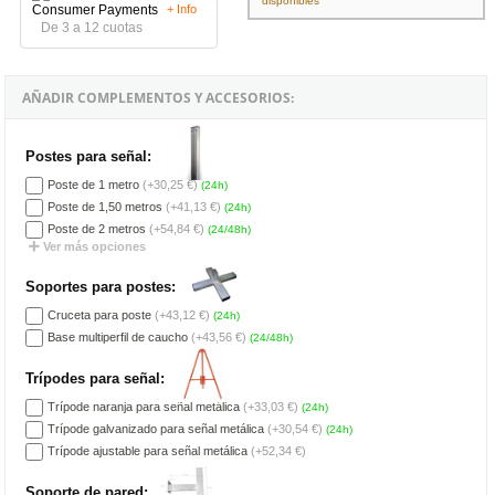
disponibles
+ Info
De 3 a 12 cuotas
AÑADIR COMPLEMENTOS Y ACCESORIOS:
Postes para señal:
Poste de 1 metro
(+30,25 €)
(24h)
Poste de 1,50 metros
(+41,13 €)
(24h)
Poste de 2 metros
(+54,84 €)
(24/48h)
Ver más opciones
Soportes para postes:
Cruceta para poste
(+43,12 €)
(24h)
Base multiperfil de caucho
(+43,56 €)
(24/48h)
Trípodes para señal:
Trípode naranja para señal metálica
(+33,03 €)
(24h)
Trípode galvanizado para señal metálica
(+30,54 €)
(24h)
Trípode ajustable para señal metálica
(+52,34 €)
Soporte de pared: