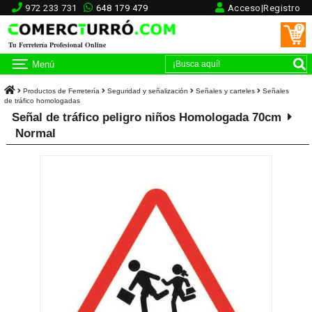
972 233 731
648 179 479
Acceso|Registro
0
Tu Ferretería Profesional Online
Menú
Productos de Ferretería
Seguridad y señalización
Señales y carteles
Señales
de tráfico homologadas
Señal de tráfico peligro niños Homologada 70cm
Normal