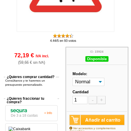
4.44/5 en 93 votos
ID:
15924
72,19 €
IVA incl.
Disponible
(59,66 €
)
sin IVA
Modelo:
¿Quieres comprar cantidad?
Consúltanos y te haremos un
presupuesto personalizado.
Cantidad
¿Quieres fraccionar tu
-
+
compra?
+ Info
De 3 a 18 cuotas
Añadir al carrito
Ver accesorios y complementos