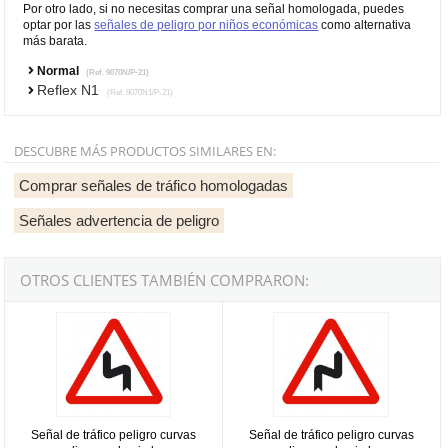
Por otro lado, si no necesitas comprar una señal homologada, puedes
optar por las
señales de peligro por niños económicas
como alternativa
más barata.
Normal
(Ref. 9070N/P-21)
Reflex N1
(Ref. 9070N1/P-21)
DESCUBRE MÁS PRODUCTOS SIMILARES EN:
Comprar señales de tráfico homologadas
Señales advertencia de peligro
OTROS CLIENTES TAMBIÉN COMPRARON:
Señal de tráfico peligro curvas peligrosas hacia la izquierda Homo
Señal de tráfico peligro curvas p
Señal de tráfico peligro curvas
Señal de tráfico peligro curvas