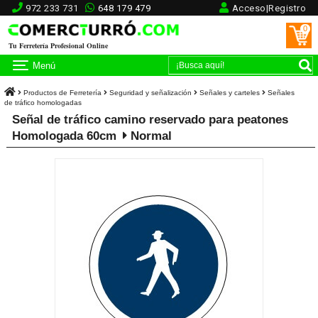
972 233 731
648 179 479
Acceso|Registro
0
Tu Ferretería Profesional Online
Menú
Productos de Ferretería
Seguridad y señalización
Señales y carteles
Señales
de tráfico homologadas
Señal de tráfico camino reservado para peatones
Homologada 60cm
Normal