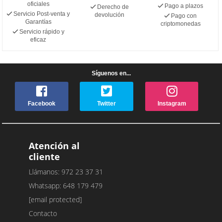
oficiales
Pago a plazos
Derecho de
Servicio Post-venta y
devolución
Pago con
Garantías
criptomonedas
Servicio rápido y
eficaz
Síguenos en...
Facebook
Twitter
Instagram
Atención al
cliente
Llámanos: 972 23 37 31
Whatsapp: 648 179 479
[email protected]
Contacto