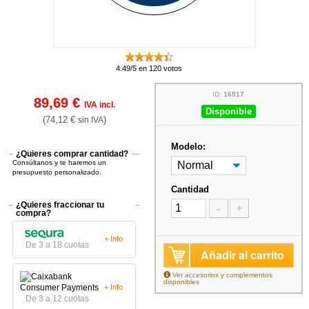
4.49/5 en 120 votos
ID:
16917
89,69 €
IVA incl.
Disponible
(74,12 €
)
sin IVA
Modelo:
¿Quieres comprar cantidad?
Consúltanos y te haremos un
presupuesto personalizado.
Cantidad
¿Quieres fraccionar tu
-
+
compra?
+ Info
De 3 a 18 cuotas
Añadir al carrito
Ver accesorios y complementos
disponibles
+ Info
De 3 a 12 cuotas