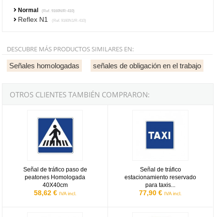
Normal
(Ref. 9160N/R-410)
Reflex N1
(Ref. 9160N1/R-410)
DESCUBRE MÁS PRODUCTOS SIMILARES EN:
Señales homologadas
señales de obligación en el trabajo
OTROS CLIENTES TAMBIÉN COMPRARON:
Señal de tráfico paso de peatones Homologada 40X40cm
Señal de tráfico estacionamiento
Señal de tráfico paso de
Señal de tráfico
peatones Homologada
estacionamiento reservado
40X40cm
para taxis...
58,62 €
77,90 €
IVA incl.
IVA incl.
Señal de tráfico peligro paso de peatones Homologada 70cm
Señal de tráfico STOP Homologa