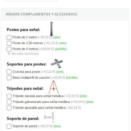
AÑADIR COMPLEMENTOS Y ACCESORIOS:
Postes para señal:
Poste de 1 metro
(+30,25 €)
(24h)
Poste de 1,50 metros
(+41,13 €)
(24h)
Poste de 2 metros
(+54,84 €)
(24/48h)
Ver más opciones
Soportes para postes:
Cruceta para poste
(+43,12 €)
(24h)
Base multiperfil de caucho
(+43,56 €)
(24/48h)
Trípodes para señal:
Trípode naranja para señal metálica
(+33,03 €)
(24h)
Trípode galvanizado para señal metálica
(+30,54 €)
(24h)
Trípode ajustable para señal metálica
(+52,34 €)
Soporte de pared:
Soporte de pared
(+43,37 €)
(24h)