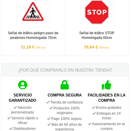
Señal de tráfico peligro paso de
Señal de tráfico STOP
peatones Homologada 70cm
Homologada 60cm
72,19 €
79,64 €
IVA incl.
IVA incl.
¿POR QUÉ COMPRARLO EN NUESTRA TIENDA?
SERVICIO
COMPRA SEGURA
FACILIDADES EN LA
GARANTIZADO
COMPRA
Tienda de confianza
Atención
Envíos gratuitos
Productos 100%
personalizada
originales
Entregas en 24
Servicio rápido y
horas
Pago 100% seguro
eficaz
Asesoramiento en la
Más de 60 años de
Distribuidores
compra
experiencia