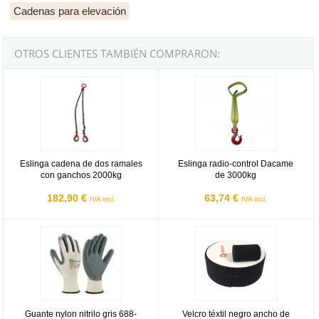
Cadenas para elevación
OTROS CLIENTES TAMBIÉN COMPRARON:
Eslinga cadena de dos ramales con ganchos 2000kg
Eslinga radio-control Dacame de 
Eslinga cadena de dos ramales
Eslinga radio-control Dacame
con ganchos 2000kg
de 3000kg
182,90 €
63,74 €
IVA incl.
IVA incl.
Guante nylon nitrilo gris 688-NYN/B
Velcro téxtil negro ancho de 100mm
Guante nylon nitrilo gris 688-
Velcro téxtil negro ancho de