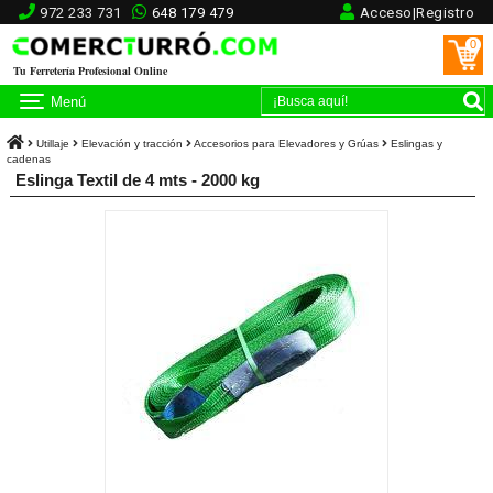
972 233 731
648 179 479
Acceso|Registro
0
Tu Ferretería Profesional Online
Menú
Utillaje
Elevación y tracción
Accesorios para Elevadores y Grúas
Eslingas y
cadenas
Eslinga Textil de 4 mts - 2000 kg