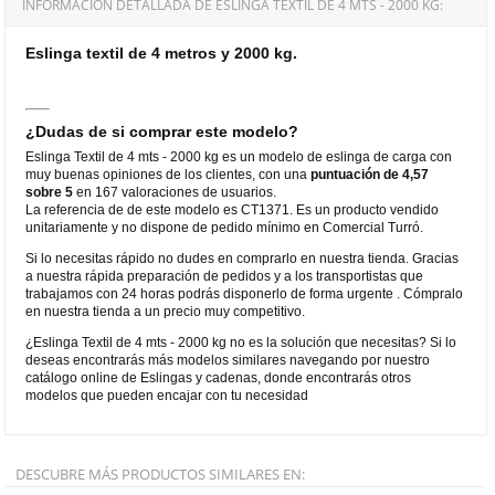
INFORMACIÓN DETALLADA DE ESLINGA TEXTIL DE 4 MTS - 2000 KG:
Eslinga textil de 4 metros y 2000 kg.
¿Dudas de si comprar este modelo?
Eslinga Textil de 4 mts - 2000 kg es un modelo de eslinga de carga con
muy buenas opiniones de los clientes, con una
puntuación de 4,57
sobre 5
en 167 valoraciones de usuarios.
La referencia de de este modelo es CT1371. Es un producto vendido
unitariamente y no dispone de pedido mínimo en Comercial Turró.
Si lo necesitas rápido no dudes en comprarlo en nuestra tienda. Gracias
a nuestra rápida preparación de pedidos y a los transportistas que
trabajamos con 24 horas podrás disponerlo de forma urgente . Cómpralo
en nuestra tienda a un precio muy competitivo.
¿Eslinga Textil de 4 mts - 2000 kg no es la solución que necesitas? Si lo
deseas encontrarás más modelos similares navegando por nuestro
catálogo online de Eslingas y cadenas, donde encontrarás otros
modelos que pueden encajar con tu necesidad
DESCUBRE MÁS PRODUCTOS SIMILARES EN: