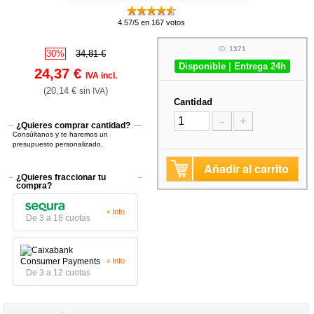
4.57/5 en 167 votos
ID:
1371
30%
34,81 €
Disponible | Entrega 24h
24,37 €
IVA incl.
(20,14 €
)
sin IVA
Cantidad
-
+
¿Quieres comprar cantidad?
Consúltanos y te haremos un
presupuesto personalizado.
Añadir al carrito
¿Quieres fraccionar tu
compra?
+ Info
De 3 a 18 cuotas
+ Info
De 3 a 12 cuotas