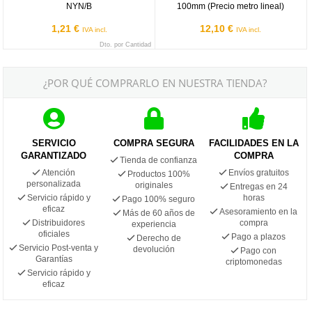
NYN/B
100mm (Precio metro lineal)
1,21 €
12,10 €
IVA incl.
IVA incl.
Dto. por Cantidad
¿POR QUÉ COMPRARLO EN NUESTRA TIENDA?
SERVICIO
COMPRA SEGURA
FACILIDADES EN LA
GARANTIZADO
COMPRA
Tienda de confianza
Atención
Envíos gratuitos
Productos 100%
personalizada
originales
Entregas en 24
Servicio rápido y
horas
Pago 100% seguro
eficaz
Asesoramiento en la
Más de 60 años de
Distribuidores
compra
experiencia
oficiales
Pago a plazos
Derecho de
Servicio Post-venta y
devolución
Pago con
Garantías
criptomonedas
Servicio rápido y
eficaz