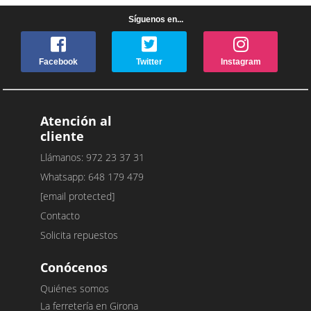
Síguenos en...
Facebook
Twitter
Instagram
Atención al
cliente
Llámanos: 972 23 37 31
Whatsapp: 648 179 479
[email protected]
Contacto
Solicita repuestos
Conócenos
Quiénes somos
La ferretería en Girona