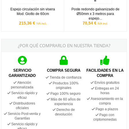
Espejo circulación sin visera
Poste redondo galvanizado de
Mod. Giotto de 60cm
Ø50mm x 3 metros para
espejo...
215,36 €
70,54 €
IVA incl.
IVA incl.
¿POR QUÉ COMPRARLO EN NUESTRA TIENDA?
SERVICIO
COMPRA SEGURA
FACILIDADES EN LA
GARANTIZADO
COMPRA
Tienda de confianza
Atención
Envíos gratuitos
Productos 100%
personalizada
originales
Entregas en 24
Servicio rápido y
horas
Pago 100% seguro
eficaz
Asesoramiento en la
Más de 60 años de
Distribuidores
compra
experiencia
oficiales
Pago a plazos
Derecho de
Servicio Post-venta y
devolución
Pago con
Garantías
criptomonedas
Servicio rápido y
eficaz