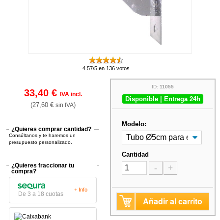
4.57/5 en 136 votos
ID:
11055
33,40 €
IVA incl.
Disponible | Entrega 24h
(27,60 €
)
sin IVA
Modelo:
¿Quieres comprar cantidad?
Consúltanos y te haremos un
presupuesto personalizado.
Cantidad
¿Quieres fraccionar tu
-
+
compra?
+ Info
De 3 a 18 cuotas
Añadir al carrito