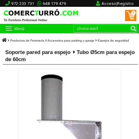
972 233 731
648 179 479
Acceso|Registro
0
Tu Ferretería Profesional Online
Menú
Productos de Ferretería
Accesorios para parking y garaje
Espejos de seguridad
Soporte pared para espejo
Tubo Ø5cm para espejo
de 60cm