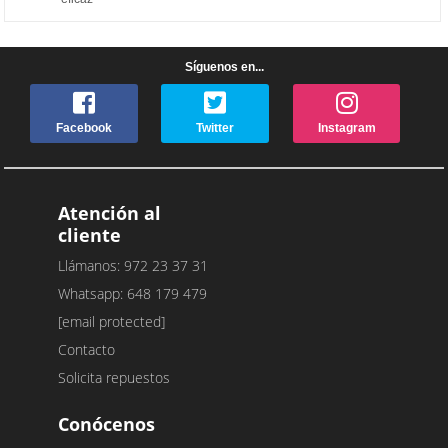
Síguenos en...
Facebook
Twitter
Instagram
Atención al
cliente
Llámanos: 972 23 37 31
Whatsapp: 648 179 479
[email protected]
Contacto
Solicita repuestos
Conócenos