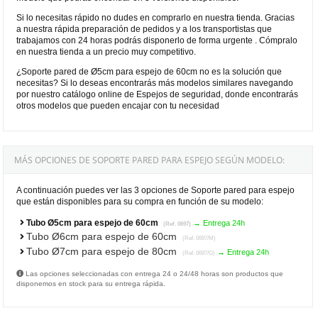
Si lo necesitas rápido no dudes en comprarlo en nuestra tienda. Gracias
a nuestra rápida preparación de pedidos y a los transportistas que
trabajamos con 24 horas podrás disponerlo de forma urgente . Cómpralo
en nuestra tienda a un precio muy competitivo.
¿Soporte pared de Ø5cm para espejo de 60cm no es la solución que
necesitas? Si lo deseas encontrarás más modelos similares navegando
por nuestro catálogo online de Espejos de seguridad, donde encontrarás
otros modelos que pueden encajar con tu necesidad
MÁS OPCIONES DE SOPORTE PARED PARA ESPEJO SEGÚN MODELO:
A continuación puedes ver las 3 opciones de Soporte pared para espejo
que están disponibles para su compra en función de su modelo:
Tubo Ø5cm para espejo de 60cm
→ Entrega 24h
(Ref. 0697)
Tubo Ø6cm para espejo de 60cm
(Ref. 0697/M)
Tubo Ø7cm para espejo de 80cm
→ Entrega 24h
(Ref. 0697/G)
Las opciones seleccionadas con entrega 24 o 24/48 horas son productos que
disponemos en stock para su entrega rápida.