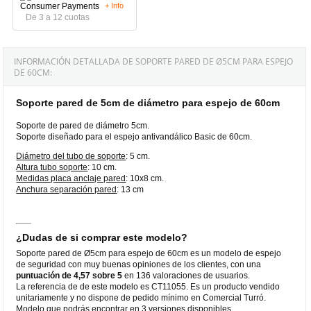
+ Info
De 3 a 12 cuotas
INFORMACIÓN DETALLADA DE SOPORTE PARED DE Ø5CM PARA ESPEJO
DE 60CM:
Soporte pared de 5cm de diámetro para espejo de 60cm
Soporte de pared de diámetro 5cm.
Soporte diseñado para el espejo antivandálico Basic de 60cm.
Diámetro del tubo de soporte
: 5 cm.
Altura tubo soporte
: 10 cm.
Medidas placa anclaje pared
: 10x8 cm.
Anchura separación pared
: 13 cm
¿Dudas de si comprar este modelo?
Soporte pared de Ø5cm para espejo de 60cm es un modelo de espejo
de seguridad con muy buenas opiniones de los clientes, con una
puntuación de 4,57 sobre 5
en 136 valoraciones de usuarios.
La referencia de de este modelo es CT11055. Es un producto vendido
unitariamente y no dispone de pedido mínimo en Comercial Turró.
Modelo que podrás encontrar en 3 versiones disponibles.