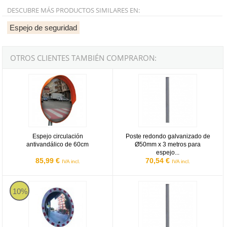
DESCUBRE MÁS PRODUCTOS SIMILARES EN:
Espejo de seguridad
OTROS CLIENTES TAMBIÉN COMPRARON:
Espejo circulación antivandálico de 60cm
Poste redondo galvanizado de Ø5
Espejo circulación
Poste redondo galvanizado de
antivandálico de 60cm
Ø50mm x 3 metros para
espejo...
85,99 €
70,54 €
IVA incl.
IVA incl.
Espejo circulación sin visera Mod. Giotto de 60cm
Poste redondo galvanizado de Ø5
10%