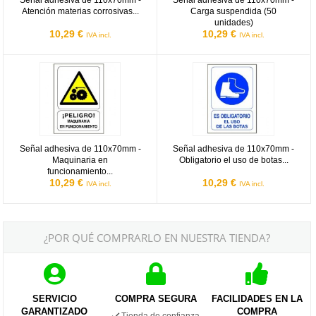
Señal adhesiva de 110x70mm -
Señal adhesiva de 110x70mm -
Atención materias corrosivas...
Carga suspendida (50
unidades)
10,29 €
10,29 €
IVA incl.
IVA incl.
Señal adhesiva de 110x70mm - Maquinaria en funcionamiento (50 u
Señal adhesiva de 110x70mm - Obli
Señal adhesiva de 110x70mm -
Señal adhesiva de 110x70mm -
Maquinaria en
Obligatorio el uso de botas...
funcionamiento...
10,29 €
10,29 €
IVA incl.
IVA incl.
¿POR QUÉ COMPRARLO EN NUESTRA TIENDA?
SERVICIO
COMPRA SEGURA
FACILIDADES EN LA
GARANTIZADO
COMPRA
Tienda de confianza