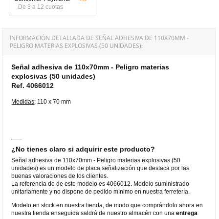
De 3 a 12 cuotas
INFORMACIÓN DETALLADA DE SEÑAL ADHESIVA DE 110X70MM -
PELIGRO MATERIAS EXPLOSIVAS (50 UNIDADES):
Señal adhesiva de 110x70mm - Peligro materias
explosivas (50 unidades)
Ref. 4066012
Medidas
: 110 x 70 mm
¿No tienes claro si adquirir este producto?
Señal adhesiva de 110x70mm - Peligro materias explosivas (50
unidades) es un modelo de placa señalización que destaca por las
buenas valoraciones de los clientes.
La referencia de de este modelo es 4066012. Modelo suministrado
unitariamente y no dispone de pedido mínimo en nuestra ferretería.
Modelo en stock en nuestra tienda, de modo que comprándolo ahora en
nuestra tienda enseguida saldrá de nuestro almacén con una
entrega