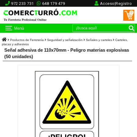
972 233 731
648 179 479
Acceso|Registro
0
Tu Ferretería Profesional Online
Menú
Productos de Ferretería
Seguridad y señalización
Señales y carteles
Carteles,
placas y adhesivos
Señal adhesiva de 110x70mm - Peligro materias explosivas
(50 unidades)