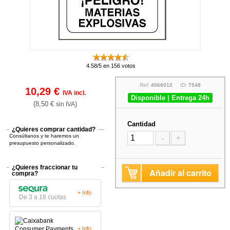
4.58/5 en 156 votos
Ref:
4066012
ID:
7548
10,29 €
IVA incl.
Disponible | Entrega 24h
(8,50 €
)
sin IVA
Cantidad
¿Quieres comprar cantidad?
Consúltanos y te haremos un
-
+
presupuesto personalizado.
¿Quieres fraccionar tu
Añadir al carrito
compra?
+ Info
De 3 a 18 cuotas
+ Info