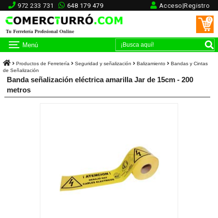
972 233 731
648 179 479
Acceso|Registro
0
Tu Ferretería Profesional Online
Menú
Productos de Ferretería
Seguridad y señalización
Balizamiento
Bandas y Cintas
de Señalización
Banda señalización eléctrica amarilla Jar de 15cm - 200
metros