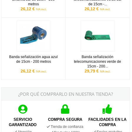
metros
de 15cm -...
26,12 €
26,12 €
IVA incl.
IVA incl.
Banda señalización agua azul de 15cm - 200 metros
Banda señalización telecomunicac
Banda señalización agua azul
Banda señalización
de 15cm - 200 metros
telecomunicaciones verde de
15cm - 200...
26,12 €
29,79 €
IVA incl.
IVA incl.
¿POR QUÉ COMPRARLO EN NUESTRA TIENDA?
SERVICIO
COMPRA SEGURA
FACILIDADES EN LA
GARANTIZADO
COMPRA
Tienda de confianza
Atención
Envíos gratuitos