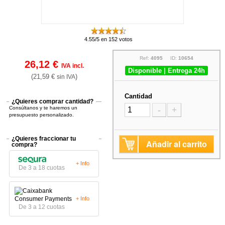
4.55/5 en 152 votos
Ref:
4095
ID:
10654
26,12 €
IVA incl.
Disponible | Entrega 24h
(21,59 €
)
sin IVA
Cantidad
¿Quieres comprar cantidad?
Consúltanos y te haremos un
-
+
presupuesto personalizado.
¿Quieres fraccionar tu
Añadir al carrito
compra?
+ Info
De 3 a 18 cuotas
+ Info
De 3 a 12 cuotas