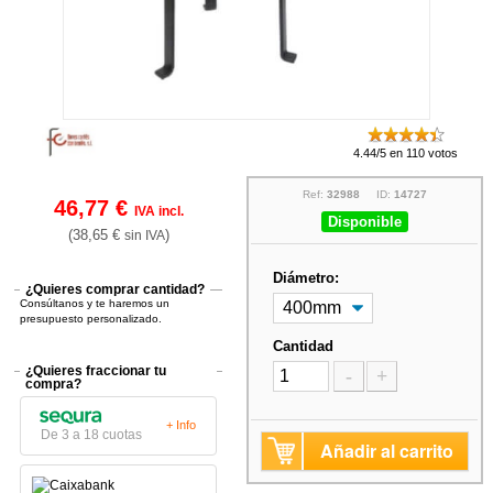
4.44/5 en 110 votos
Ref:
32988
ID:
14727
46,77 €
IVA incl.
Disponible
(38,65 €
)
sin IVA
Diámetro:
¿Quieres comprar cantidad?
Consúltanos y te haremos un
presupuesto personalizado.
Cantidad
¿Quieres fraccionar tu
-
+
compra?
+ Info
De 3 a 18 cuotas
Añadir al carrito