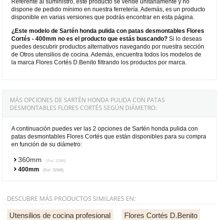
Referente al suministro, este producto se vende unitariamente y no
dispone de pedido mínimo en nuestra ferretería. Además, es un producto
disponible en varias versiones que podrás encontrar en esta página.
¿Este modelo de Sartén honda pulida con patas desmontables Flores
Cortés - 400mm no es el producto que estás buscando?
Si lo deseas
puedes descubrir productos alternativos navegando por nuestra sección
de Otros utensilios de cocina. Además, encuentra todos los modelos de
la marca Flores Cortés D.Benito filtrando los productos por marca.
MÁS OPCIONES DE SARTÉN HONDA PULIDA CON PATAS
DESMONTABLES FLORES CORTÉS SEGÚN DIÁMETRO:
A continuación puedes ver las 2 opciones de Sartén honda pulida con
patas desmontables Flores Cortés que están disponibles para su compra
en función de su diámetro:
360mm
(Ref. 32986)
400mm
(Ref. 32988)
DESCUBRE MÁS PRODUCTOS SIMILARES EN:
Utensilios de cocina profesional
Flores Cortés D.Benito