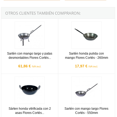
OTROS CLIENTES TAMBIÉN COMPRARON:
Sartén con mango largo y patas desmontables Flores Cortés - 50
Sartén honda pulida con mango F
Sartén con mango largo y patas
Sartén honda pulida con
desmontables Flores Cortés...
mango Flores Cortés - 260mm
61,86 €
17,97 €
IVA incl.
IVA incl.
Sárten honda vitrificada con 2 asas Flores Cortés D.Benito - 260m
Sartén con mango largo Flores C
Sárten honda vitrificada con 2
Sartén con mango largo Flores
asas Flores Cortés...
Cortés - 550mm