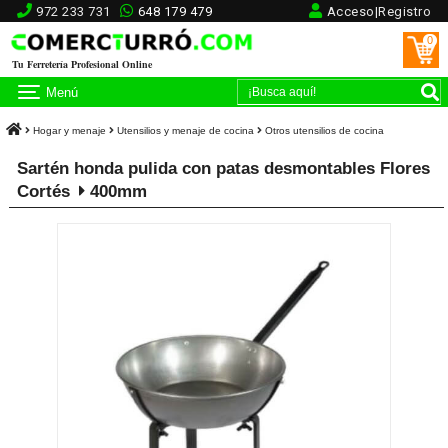
972 233 731
648 179 479
Acceso|Registro
0
Tu Ferretería Profesional Online
Menú
Hogar y menaje
Utensilios y menaje de cocina
Otros utensilios de cocina
Sartén honda pulida con patas desmontables Flores
Cortés
400mm