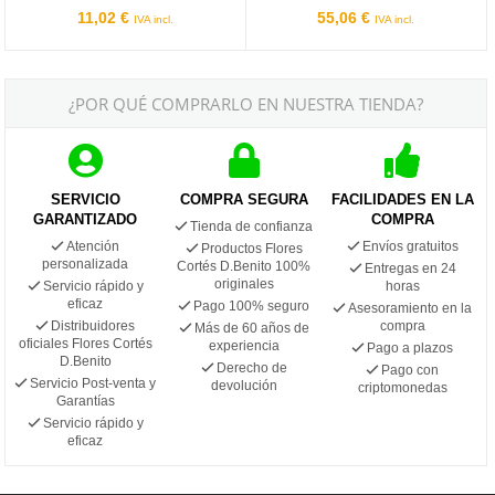
11,02 €
55,06 €
IVA incl.
IVA incl.
¿POR QUÉ COMPRARLO EN NUESTRA TIENDA?
SERVICIO
COMPRA SEGURA
FACILIDADES EN LA
GARANTIZADO
COMPRA
Tienda de confianza
Atención
Envíos gratuitos
Productos Flores
personalizada
Cortés D.Benito 100%
Entregas en 24
originales
Servicio rápido y
horas
eficaz
Pago 100% seguro
Asesoramiento en la
Distribuidores
compra
Más de 60 años de
oficiales Flores Cortés
experiencia
Pago a plazos
D.Benito
Derecho de
Pago con
Servicio Post-venta y
devolución
criptomonedas
Garantías
Servicio rápido y
eficaz