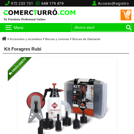
972 233 731
648 179 479
Acceso|Registro
0
Tu Ferretería Profesional Online
Menú
Accesorios y recambios
Brocas y coronas
Brocas de Diamante
Kit Foragres Rubi