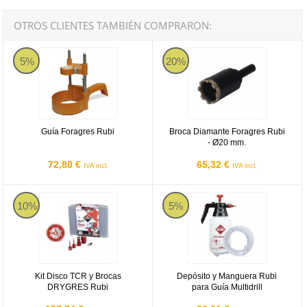
OTROS CLIENTES TAMBIÉN COMPRARON:
Guía Foragres Rubi
Broca Diamante Foragres Rubi -
5%
20%
Guía Foragres Rubi
Broca Diamante Foragres Rubi
- Ø20 mm.
72,80 €
65,32 €
IVA incl.
IVA incl.
Kit Disco TCR y Brocas DRYGRES Rubi
Depósito y Manguera Rubi para Guí
10%
5%
Kit Disco TCR y Brocas
Depósito y Manguera Rubi
DRYGRES Rubi
para Guía Multidrill