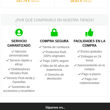
157,74 €
26,61 €
IVA incl.
IVA incl.
¿POR QUÉ COMPRARLO EN NUESTRA TIENDA?
SERVICIO
COMPRA SEGURA
FACILIDADES EN LA
GARANTIZADO
COMPRA
Tienda de confianza
Atención
Envíos gratuitos
Productos Rubi
personalizada
100% originales
Entregas en 24
Servicio rápido y
horas
Pago 100% seguro
eficaz
Asesoramiento en la
Más de 60 años de
Distribuidores
compra
experiencia
oficiales Rubi
Pago a plazos
Derecho de
Servicio Post-venta y
devolución
Pago con
Garantías
criptomonedas
Suministro de
accesorios y recambios
Síguenos en...