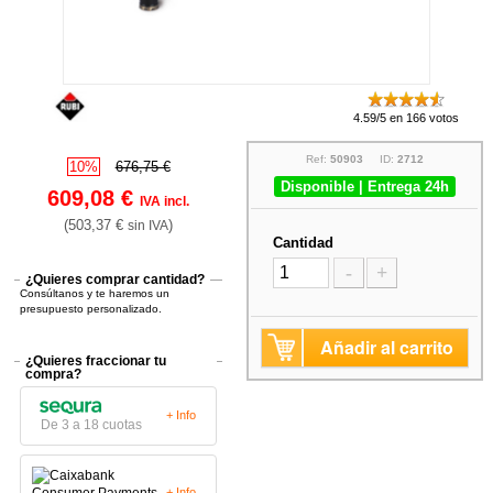
4.59/5 en 166 votos
Ref:
50903
ID:
2712
10%
676,75 €
Disponible | Entrega 24h
609,08 €
IVA incl.
(503,37 €
)
sin IVA
Cantidad
-
+
¿Quieres comprar cantidad?
Consúltanos y te haremos un
presupuesto personalizado.
Añadir al carrito
¿Quieres fraccionar tu
compra?
+ Info
De 3 a 18 cuotas
+ Info