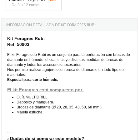
De 3 a 12 cuotas
INFORMACIÓN DETALLADA DE KIT FORAGRES RUBI:
Kit Foragres Rubi
Ref. 50903
El kit Foragres de Rubi es un conjunto para la perforación con brocas de
diamante en húmedo, el cual incluye distintas medidas de brocas de
diamante y todos los accesorios necesarios.
Nos permite realizar agujeros con broca de diamante en todo tipo de
materiales.
Especial para corte húmedo.
El kit Foragres está compuesto por:
Guía MULTIDRILL.
Depósito y manguera.
Brocas de diamante (Ø 20, 28, 35, 43, 50, 68 mm.).
Maleta estuche.
¿Dudas de si comprar este modelo?