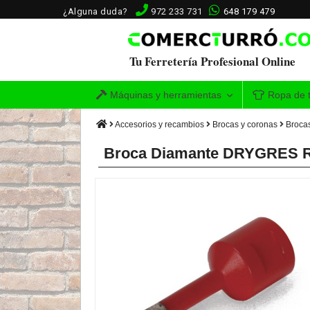
¿Alguna duda?
972 233 731
648 179 479
Tu Ferretería Profesional Online
Máquinas y herramientas
Ropa de t
Accesorios y recambios
Brocas y coronas
Broca
Broca Diamante DRYGRES Ru