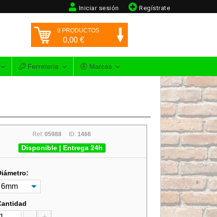
Iniciar sesión
Regístrate
0
PRODUCTOS
0,00
€
Ferretería
Marcas
Ref:
05988
ID:
1466
Disponible | Entrega 24h
Diámetro:
Cantidad