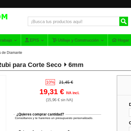
rabajo
EPIS
Utillaje y Construcción
Hogar
s de Diamante
bi para Corte Seco
6mm
10%
21,45 €
19,31 €
IVA incl.
(15,96 €
)
sin IVA
¿Quieres comprar cantidad?
Consúltanos y te haremos un presupuesto personalizado.