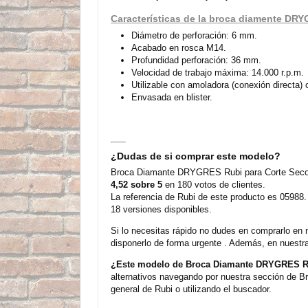
Características de la broca diamente DR
Diámetro de perforación: 6 mm.
Acabado en rosca M14.
Profundidad perforación: 36 mm.
Velocidad de trabajo máxima: 14.000 r.p.m.
Utilizable con amoladora (conexión directa) o
Envasada en blister.
¿Dudas de si comprar este modelo?
Broca Diamante DRYGRES Rubi para Corte Seco -
4,52 sobre 5
en 180 votos de clientes.
La referencia de Rubi de este producto es 05988.
18 versiones disponibles.
Si lo necesitas rápido no dudes en comprarlo en 
disponerlo de forma urgente . Además, en nuestra
¿Este modelo de Broca Diamante DRYGRES Rub
alternativos navegando por nuestra sección de B
general de Rubi o utilizando el buscador.