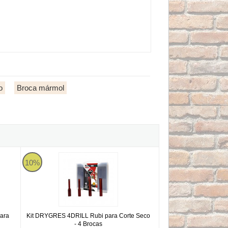
o
Broca mármol
ubi para Corte Seco - Ø20mm
Kit DRYGRES 4DRILL Rubi para Corte Seco - 4 Brocas
10%
para
Kit DRYGRES 4DRILL Rubi para Corte Seco
- 4 Brocas