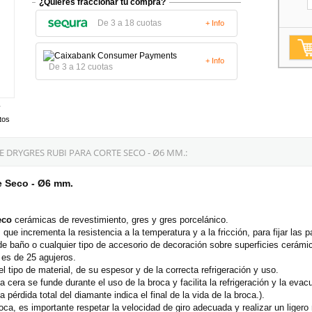
¿Quieres fraccionar tu compra?
De 3 a 18 cuotas
+ Info
+ Info
De 3 a 12 cuotas
tos
DRYGRES RUBI PARA CORTE SECO - Ø6 MM.:
 Seco - Ø6 mm.
eco
cerámicas de revestimiento, gres y gres porcelánico.
e incrementa la resistencia a la temperatura y a la fricción, para fijar las p
de baño o cualquier tipo de accesorio de decoración sobre superficies cerámi
s de 25 agujeros.
 tipo de material, de su espesor y de la correcta refrigeración y uso.
 cera se funde durante el uso de la broca y facilita la refrigeración y la evac
 pérdida total del diamante indica el final de la vida de la broca.).
a, es importante respetar la velocidad de giro adecuada y realizar un ligero 