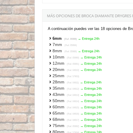
MÁS OPCIONES DE BROCA DIAMANTE DRYGRES 
A continuación puedes ver las 18 opciones de B
6mm
→ Entrega 24h
(Ref. 05988)
7mm
(Ref. 05994)
8mm
→ Entrega 24h
(Ref. 05989)
10mm
→ Entrega 24h
(Ref. 05990)
12mm
→ Entrega 24h
(Ref. 05991)
20mm
→ Entrega 24h
(Ref. 04910)
25mm
(Ref. 57903)
28mm
→ Entrega 24h
(Ref. 04911)
35mm
→ Entrega 24h
(Ref. 04912)
43mm
→ Entrega 24h
(Ref. 04913)
50mm
→ Entrega 24h
(Ref. 04914)
60mm
→ Entrega 24h
(Ref. 04915)
65mm
→ Entrega 24h
(Ref. 04916)
68mm
→ Entrega 24h
(Ref. 04917)
75mm
→ Entrega 24h
(Ref. 05992)
80mm
→ Entrega 24h
(Ref. 57904)