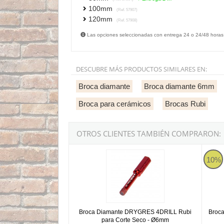
100mm
(Ref. 57907)
120mm
(Ref. 57908)
Las opciones seleccionadas con entrega 24 o 24/48 horas
DESCUBRE MÁS PRODUCTOS SIMILARES EN:
Broca diamante
Broca diamante 6mm
Broca para cerámicos
Brocas Rubi
OTROS CLIENTES TAMBIÉN COMPRARON:
Broca Diamante DRYGRES 4DRILL Rubi para
Broca
10%
Broca Diamante DRYGRES 4DRILL Rubi
Broc
para Corte Seco - Ø6mm