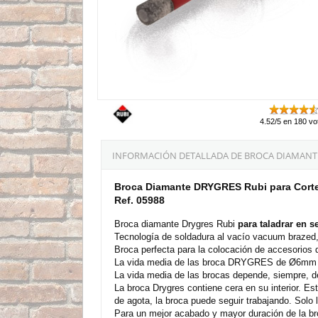
4.52/5 en 180 vo
INFORMACIÓN DETALLADA DE BROCA DIAMANTE 
Broca Diamante DRYGRES Rubi para Corte
Ref. 05988
Broca diamante Drygres Rubi
para taladrar en s
Tecnología de soldadura al vacío vacuum brazed, qu
Broca perfecta para la colocación de accesorios 
La vida media de las broca DRYGRES de Ø6mm e
La vida media de las brocas depende, siempre, del
La broca Drygres contiene cera en su interior. Esta
de agota, la broca puede seguir trabajando. Solo la
Para un mejor acabado y mayor duración de la broc