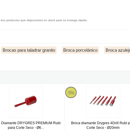
 son productos que disponemos en stock para su entrega rápida.
Brocas para taladrar granito
Broca porcelánico
Broca azulej
 Corte Seco - Ø6mm
 Diamante DRYGRES PREMIUM Rubi para Corte Seco - Ø6 mm.
Broca diamante Drygres 4Drill R
5%
a Diamante DRYGRES PREMIUM Rubi
Broca diamante Drygres 4Drill Rubi 
para Corte Seco - Ø6...
Corte Seco - Ø20mm