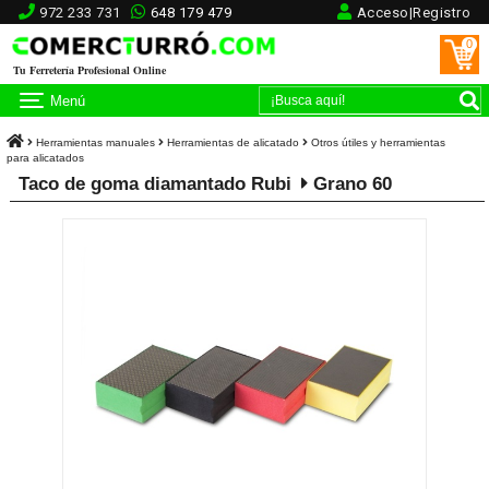
972 233 731
648 179 479
Acceso|Registro
0
Tu Ferretería Profesional Online
Menú
Herramientas manuales
Herramientas de alicatado
Otros útiles y herramientas
para alicatados
Taco de goma diamantado Rubi
Grano 60