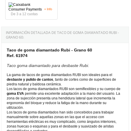
+ Info
De 3 a 12 cuotas
INFORMACIÓN DETALLADA DE TACO DE GOMA DIAMANTADO RUBI -
GRANO 60:
Taco de goma diamantado Rubi - Grano 60
Ref. 61974
Taco goma diamantado para desbaste Rubi.
La gama de tacos de goma diamantados RUBI son ideales para el
desbaste
y pulido de cantos
, tanto de cortes como de superficies de
piedra natural y baldosa cerámica.
Los tacos de goma diamantados RUBI son semiflexibles y su cuerpo de
goma EVA
permite una excelente adaptación a la mano del usuario. La
zona de sujección presenta una hendidura lateral que incrementa la
ergonomía del bloque y reduce la fatiga de la mano durante su
utilización.
Los tacos de goma diamantados han sido concebidos para trabajar
manualmente sobre aquellas zonas en las que el acceso con
herramientas eléctricas es muy complicado, como ángulos interiores,
zonas huecas o esquinas y para el desbaste y suavizado de aristas
desportilladas o cortantes.