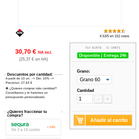
4.53/5 en 152 votos
Ref:
61974
ID:
10871
30,70 €
IVA incl.
Disponible | Entrega 24h
(25,37 €
)
sin IVA
Grano:
Descuentos por cantidad:
A partir de 10 un. --> Dto: 10% -->
Precio/un: 27,63 €
¿Quieres comprar más cantidad?
Cantidad
Consúltanos y te haremos un
presupuesto personalizado.
-
+
¿Quieres fraccionar tu
compra?
Añadir al carrito
+ Info
De 3 a 18 cuotas