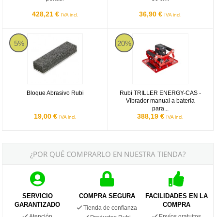
428,21 €
36,90 €
IVA incl.
IVA incl.
Bloque Abrasivo Rubi
Rubi TRILLER ENERGY-CAS - Vibr
5%
20%
Bloque Abrasivo Rubi
Rubi TRILLER ENERGY-CAS -
Vibrador manual a batería
para...
19,00 €
388,19 €
IVA incl.
IVA incl.
¿POR QUÉ COMPRARLO EN NUESTRA TIENDA?
SERVICIO
COMPRA SEGURA
FACILIDADES EN LA
GARANTIZADO
COMPRA
Tienda de confianza
Atención
Envíos gratuitos