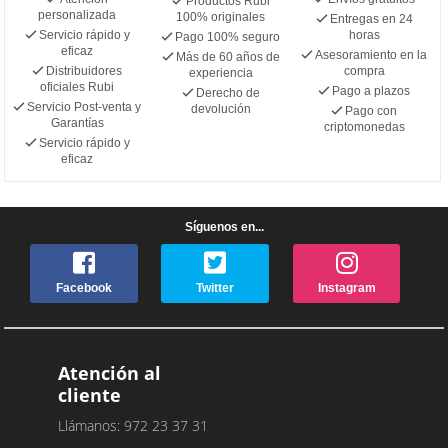
Productos Rubi
personalizada
100% originales
Entregas en 24
Servicio rápido y
horas
Pago 100% seguro
eficaz
Asesoramiento en la
Más de 60 años de
Distribuidores
compra
experiencia
oficiales Rubi
Pago a plazos
Derecho de
Servicio Post-venta y
devolución
Pago con
Garantías
criptomonedas
Servicio rápido y
eficaz
Síguenos en...
Facebook
Twitter
Instagram
Atención al
cliente
Llámanos: 972 23 37 31