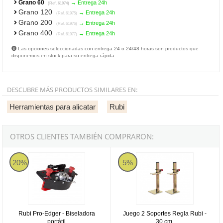
Grano 60
→ Entrega 24h
(Ref. 61974)
Grano 120
→ Entrega 24h
(Ref. 61975)
Grano 200
→ Entrega 24h
(Ref. 61976)
Grano 400
→ Entrega 24h
(Ref. 61977)
Las opciones seleccionadas con entrega 24 o 24/48 horas son productos que
disponemos en stock para su entrega rápida.
DESCUBRE MÁS PRODUCTOS SIMILARES EN:
Herramientas para alicatar
Rubi
OTROS CLIENTES TAMBIÉN COMPRARON:
Rubi Pro-Edger - Biseladora portátil
Juego 2 Soportes Regla Rubi - 30
20%
5%
Rubi Pro-Edger - Biseladora
Juego 2 Soportes Regla Rubi -
portátil
30 cm.