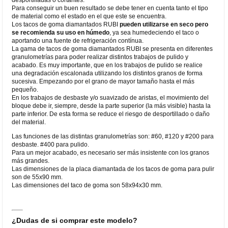
Para conseguir un buen resultado se debe tener en cuenta tanto el tipo
de material como el estado en el que este se encuentra.
Los tacos de goma diamantados RUBI
pueden utilizarse en seco pero
se recomienda su uso en húmedo
, ya sea humedeciendo el taco o
aportando una fuente de refrigeración contínua.
La gama de tacos de goma diamantados RUBI se presenta en diferentes
granulometrías para poder realizar distintos trabajos de pulido y
acabado. Es muy importante, que en los trabajos de pulido se realice
una degradación escalonada utilizando los distintos granos de forma
sucesiva. Empezando por el grano de mayor tamaño hasta el más
pequeño.
En los trabajos de desbaste y/o suavizado de aristas, el movimiento del
bloque debe ir, siempre, desde la parte superior (la más visible) hasta la
parte inferior. De esta forma se reduce el riesgo de desportillado o daño
del material.
Las funciones de las distintas granulometrías son: #60, #120 y #200 para
desbaste. #400 para pulido.
Para un mejor acabado, es necesario ser más insistente con los granos
más grandes.
Las dimensiones de la placa diamantada de los tacos de goma para pulir
son de 55x90 mm.
Las dimensiones del taco de goma son 58x94x30 mm.
¿Dudas de si comprar este modelo?