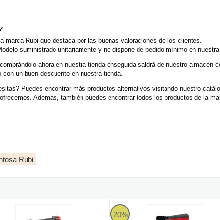
o?
a marca Rubi que destaca por las buenas valoraciones de los clientes.
odelo suministrado unitariamente y no dispone de pedido mínimo en nuestra f
 comprándolo ahora en nuestra tienda enseguida saldrá de nuestro almacén 
o con un buen descuento en nuestra tienda.
itas? Puedes encontrar más productos alternativos visitando nuestro catálog
e ofrecemos. Además, también puedes encontrar todos los productos de la ma
ntosa Rubi
OCTO-USB ENERGY - Ventosa a batería 3,7V
Rubi OCTO-KONG ENERGY - Vento
20%