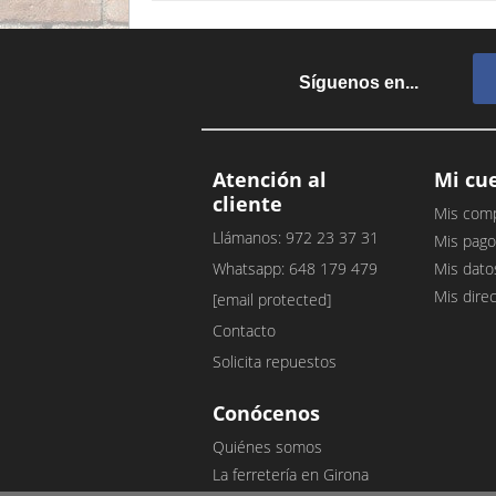
Síguenos en...
Atención al
Mi cu
cliente
Mis com
Llámanos: 972 23 37 31
Mis pago
Whatsapp: 648 179 479
Mis dato
Mis dire
[email protected]
Contacto
Solicita repuestos
Conócenos
Quiénes somos
La ferretería en Girona