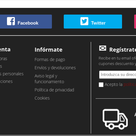
Facebook
Twitter
enta
Infórmate
Regístrat
Recibe en tu email of
pras
Formas de pago
cupones descuento 
s
Envíos y devoluciones
s personales
Aviso legal y
cciones
funcionamiento
Acepto la
políti
Política de privacidad
Cookies