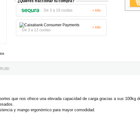
¿Quieres fraccionar tu compra?
De 3 a 18 cuotas
+ Info
+ Info
De 3 a 12 cuotas
tos
RUBI:
oportes que nos ofrece una elevada capacidad de carga gracias a sus 100kg d
pesados.
sistencia y mango ergonómico para mayor comodidad.