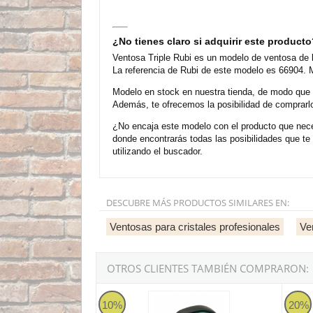
¿No tienes claro si adquirir este product
Ventosa Triple Rubi es un modelo de ventosa de l
La referencia de Rubi de este modelo es 66904. M
Modelo en stock en nuestra tienda, de modo que
Además, te ofrecemos la posibilidad de comprarl
¿No encaja este modelo con el producto que neces
donde encontrarás todas las posibilidades que t
utilizando el buscador.
DESCUBRE MÁS PRODUCTOS SIMILARES EN:
Ventosas para cristales profesionales
Ve
OTROS CLIENTES TAMBIÉN COMPRARON:
Ventosa simple Rubi
Rubi 
10%
20%