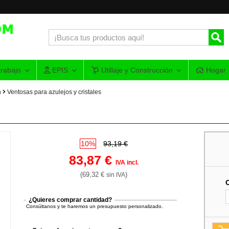
rabajo
EPIS
Utillaje y Construcción
Hogar
n
Ventosas para azulejos y cristales
10%
93,19 €
83,87 €
IVA incl.
(69,32 €
)
sin IVA
¿Quieres comprar cantidad?
Consúltanos y te haremos un presupuesto personalizado.