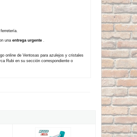
erretería.
con una
entrega urgente
.
o online de Ventosas para azulejos y cristales
rca Rubi en su sección correspondiente o
sa a batería 3,7V
Ventosa vibradora a batería Mod.TTVLI20101 de 20V