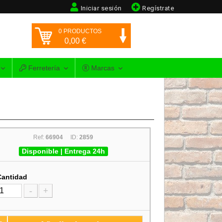
Iniciar sesión
Regístrate
0
PRODUCTOS
0,00
€
Ferretería
Marcas
Ref:
66904
ID:
2859
Disponible | Entrega 24h
Cantidad
-
+