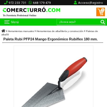
972 233 731
648 179 479
Acceso|Registro
0
Tu Ferretería Profesional Online
Menú
Herramientas manuales
Herramientas de albañilería y construcción
Paletas de
albañil
Paleta Rubi PFP24 Mango Ergonómico Rubiflex 180 mm.