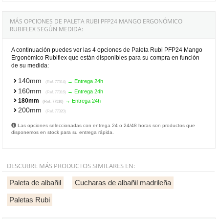
MÁS OPCIONES DE PALETA RUBI PFP24 MANGO ERGONÓMICO
RUBIFLEX SEGÚN MEDIDA:
A continuación puedes ver las 4 opciones de Paleta Rubi PFP24 Mango
Ergonómico Rubiflex que están disponibles para su compra en función
de su medida:
140mm
→ Entrega 24h
(Ref. 77314)
160mm
→ Entrega 24h
(Ref. 77316)
180mm
→ Entrega 24h
(Ref. 77318)
200mm
(Ref. 77320)
Las opciones seleccionadas con entrega 24 o 24/48 horas son productos que
disponemos en stock para su entrega rápida.
DESCUBRE MÁS PRODUCTOS SIMILARES EN:
Paleta de albañil
Cucharas de albañil madrileña
Paletas Rubi