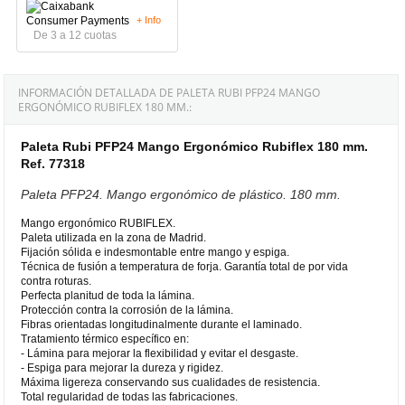
+ Info
De 3 a 12 cuotas
INFORMACIÓN DETALLADA DE PALETA RUBI PFP24 MANGO
ERGONÓMICO RUBIFLEX 180 MM.:
Paleta Rubi PFP24 Mango Ergonómico Rubiflex 180 mm.
Ref. 77318
Paleta PFP24. Mango ergonómico de plástico. 180 mm.
Mango ergonómico RUBIFLEX.
Paleta utilizada en la zona de Madrid.
Fijación sólida e indesmontable entre mango y espiga.
Técnica de fusión a temperatura de forja. Garantía total de por vida
contra roturas.
Perfecta planitud de toda la lámina.
Protección contra la corrosión de la lámina.
Fibras orientadas longitudinalmente durante el laminado.
Tratamiento térmico específico en:
- Lámina para mejorar la flexibilidad y evitar el desgaste.
- Espiga para mejorar la dureza y rigidez.
Máxima ligereza conservando sus cualidades de resistencia.
Total regularidad de todas las fabricaciones.