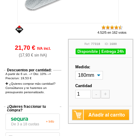
4.52/5 en 162 votos
Ref:
77318
ID:
1680
21,70 €
IVA incl.
Disponible | Entrega 24h
(17,93 €
)
sin IVA
Medida:
Descuentos por cantidad:
A partir de 6 un. --> Dto: 10% -->
Precio/un: 19,53 €
¿Quieres comprar más cantidad?
Cantidad
Consúltanos y te haremos un
presupuesto personalizado.
-
+
¿Quieres fraccionar tu
compra?
Añadir al carrito
+ Info
De 3 a 18 cuotas