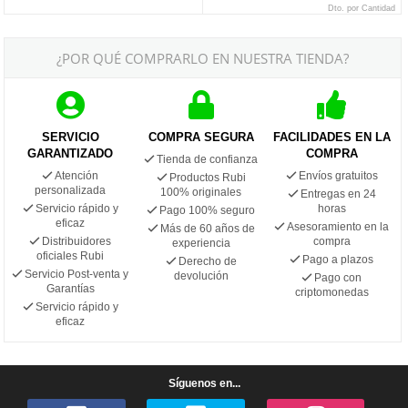
Dto. por Cantidad
¿POR QUÉ COMPRARLO EN NUESTRA TIENDA?
SERVICIO
COMPRA SEGURA
FACILIDADES EN LA
GARANTIZADO
COMPRA
Tienda de confianza
Atención
Envíos gratuitos
Productos Rubi
personalizada
100% originales
Entregas en 24
Servicio rápido y
horas
Pago 100% seguro
eficaz
Asesoramiento en la
Más de 60 años de
Distribuidores
compra
experiencia
oficiales Rubi
Pago a plazos
Derecho de
Servicio Post-venta y
devolución
Pago con
Garantías
criptomonedas
Servicio rápido y
eficaz
Síguenos en...