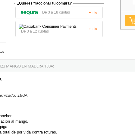
¿Quieres fraccionar tu compra?
De 3 a 18 cuotas
+ Info
+ Info
De 3 a 12 cuotas
tos
M23 MANGO EN MADERA 180A:
A
rnizado. 180A.
anchar.
jación al mango.
piga.
 total de por vida contra roturas.