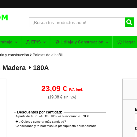
rabajo
EPIS
Utillaje y Construcción
Hogar
ría y construcción
Paletas de albañil
n Madera
180A
23,09 €
IVA incl.
(19,08 €
)
sin IVA
Descuentos por cantidad:
A partir de 6 un. --> Dto: 10% --> Precio/un: 20,78 €
¿Quieres comprar más cantidad?
Consúltanos y te haremos un presupuesto personalizado.