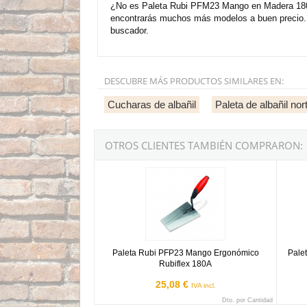
¿No es Paleta Rubi PFM23 Mango en Madera 180A 
encontrarás muchos más modelos a buen precio. A
buscador.
DESCUBRE MÁS PRODUCTOS SIMILARES EN:
Cucharas de albañil
Paleta de albañil nor
OTROS CLIENTES TAMBIÉN COMPRARON:
Paleta Rubi PFP23 Mango Ergonómico Rubifle
Palet
Paleta Rubi PFP23 Mango Ergonómico
Pale
Rubiflex 180A
25,08 €
IVA incl.
Dto. por Cantidad