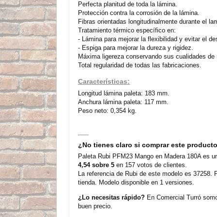
Perfecta planitud de toda la lámina.
Protección contra la corrosión de la lámina.
Fibras orientadas longitudinalmente durante el la
Tratamiento térmico específico en:
- Lámina para mejorar la flexibilidad y evitar el d
- Espiga para mejorar la dureza y rigidez.
Máxima ligereza conservando sus cualidades de r
Total regularidad de todas las fabricaciones.
Características:
Longitud lámina paleta: 183 mm.
Anchura lámina paleta: 117 mm.
Peso neto: 0,354 kg.
¿No tienes claro si comprar este product
Paleta Rubi PFM23 Mango en Madera 180A es un m
4,54 sobre 5
en 157 votos de clientes.
La referencia de Rubi de este modelo es 37258. P
tienda. Modelo disponible en 1 versiones.
¿Lo necesitas rápido?
En Comercial Turró somos
buen precio.