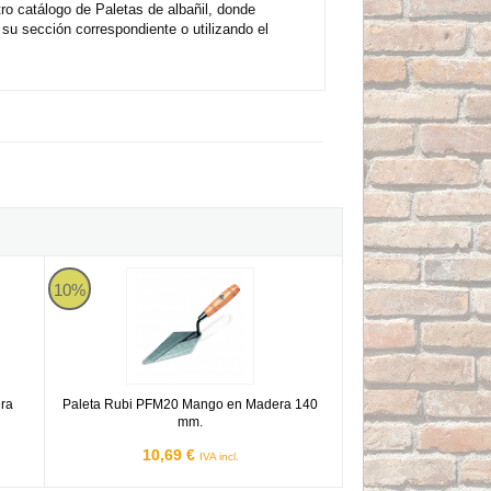
o catálogo de Paletas de albañil, donde
u sección correspondiente o utilizando el
dera 110x75 mm.
Paleta Rubi PFM20 Mango en Madera 140 mm.
10%
ra
Paleta Rubi PFM20 Mango en Madera 140
mm.
10,69 €
IVA incl.