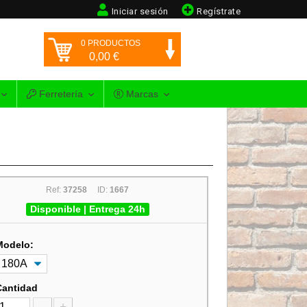
Iniciar sesión
Regístrate
0
PRODUCTOS
0,00
€
Ferretería
Marcas
Ref:
37258
ID:
1667
Disponible | Entrega 24h
Modelo:
Cantidad