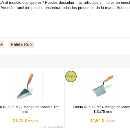
el modelo que quieres? Puedes descubrir más artículos similares en nuestr
demás, también puedes encontrar todos los productos de la marca Rubi en s
te
Paleta Rubi
x 180A
a Rubi PFM22 Mango en Madera 165 mm.
Paleta Rubi PFM54 Mango en Ma
20%
ta Rubi PFM22 Mango en Madera 165
Paleta Rubi PFM54 Mango en Made
mm.
110x75 mm.
21,70 €
14,64 €
IVA incl.
IVA incl.
Dto. por Cantidad