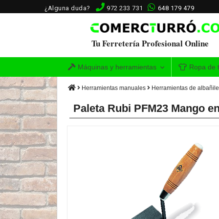
¿Alguna duda?
972 233 731
648 179 479
Tu Ferretería Profesional Online
Máquinas y herramientas
Ropa de t
Herramientas manuales
Herramientas de albañile
Paleta Rubi PFM23 Mango e