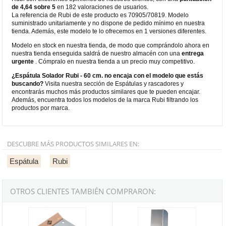
de 4,64 sobre 5
en 182 valoraciones de usuarios.
La referencia de Rubi de este producto es 70905/70819. Modelo
suministrado unitariamente y no dispone de pedido mínimo en nuestra
tienda. Además, este modelo te lo ofrecemos en 1 versiones diferentes.
Modelo en stock en nuestra tienda, de modo que comprándolo ahora en
nuestra tienda enseguida saldrá de nuestro almacén con una
entrega
urgente
. Cómpralo en nuestra tienda a un precio muy competitivo.
¿Espátula Solador Rubi - 60 cm. no encaja con el modelo que estás
buscando?
Visita nuestra sección de Espátulas y rascadores y
encontrarás muchos más productos similares que te pueden encajar.
Además, encuentra todos los modelos de la marca Rubi filtrando los
productos por marca.
DESCUBRE MÁS PRODUCTOS SIMILARES EN:
Espátula
Rubi
OTROS CLIENTES TAMBIÉN COMPRARON:
Espátula-Peine Acero Rubi con Mango de Madera 18 cm. 3x3 mm.
Espátula americana inoxidable Be