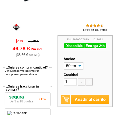
4.64/5 en 182 votos
Ref:
70905/70819
ID:
2692
20%
58,48 €
Disponible | Entrega 24h
46,78 €
IVA incl.
(38,66 €
)
sin IVA
Ancho:
¿Quieres comprar cantidad?
Consúltanos y te haremos un
presupuesto personalizado.
Cantidad
-
+
¿Quieres fraccionar tu
compra?
Añadir al carrito
+ Info
De 3 a 18 cuotas