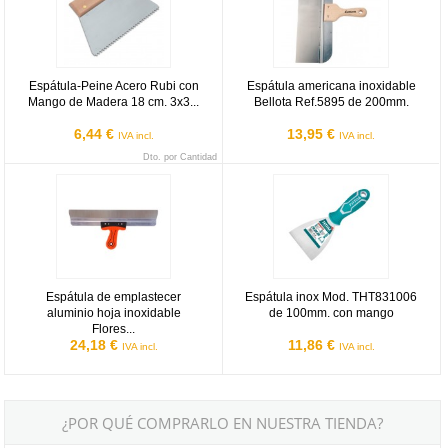
Espátula-Peine Acero Rubi con
Espátula americana inoxidable
Mango de Madera 18 cm. 3x3...
Bellota Ref.5895 de 200mm.
6,44 €
13,95 €
IVA incl.
IVA incl.
Dto. por Cantidad
Espátula de emplastecer aluminio hoja inoxidable Flores Cortés D.
Espátula inox Mod. THT831006 
Espátula de emplastecer
Espátula inox Mod. THT831006
aluminio hoja inoxidable
de 100mm. con mango
Flores...
24,18 €
11,86 €
IVA incl.
IVA incl.
¿POR QUÉ COMPRARLO EN NUESTRA TIENDA?