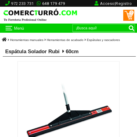
972 233 731
648 179 479
Acceso|Registro
0
Tu Ferretería Profesional Online
Menú
Herramientas manuales
Herramientas de acabado
Espátulas y rascadores
Espátula Solador Rubi
60cm