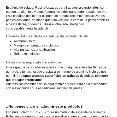
Espátula de solador Rubi reforzadas para trabajos
profesionales
, con
mango de aluminio y empuñadura incluidos para poder trabajar de pie.
Esta espátula de solador dispone de bandas recambiables utilizables
por los dos lados, de modo que una vez que la cara de la goma empieza
a desgastarse, podemos utilizar el otro lado, alargando
considerablemente la vida útil.
Características de la espátula de solador Rubi
Anchura: 60cm
Mango y empuñadura incluidos
Alta resistencia a la abrasión
Refuerzo metálico
Usos de la espátula de solador
Una espátula de solador se utiliza como un equivalente a las llanas de
goma para juntas, ya que gracias a su mango de aluminio incluido nos
permitirá
rejuntar grandes superficies en trabajos de solado sin tener
que trabajar arrodillados
.
Además, las espátulas de solador también sirven para aplicar lechadas
con mayor fluidez que el tradicional mortero de juntas.
¿No tienes claro si adquirir este producto?
Espátula Solador Rubi - 60 cm. es un modelo de espátula de la marca
Rubi con excelentes opiniones de nuestros clientes, con una
puntuación