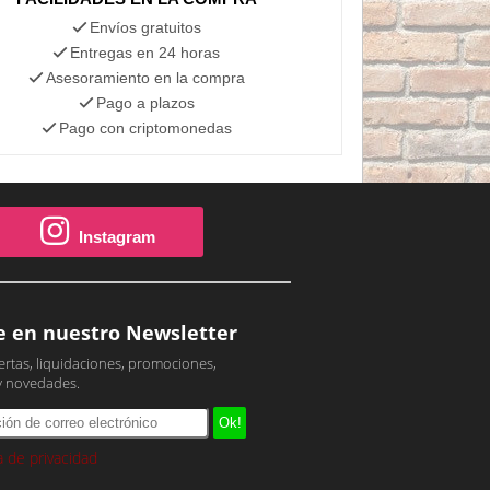
Envíos gratuitos
Entregas en 24 horas
Asesoramiento en la compra
Pago a plazos
Pago con criptomonedas
Instagram
e en nuestro Newsletter
ertas, liquidaciones, promociones,
y novedades.
ca de privacidad