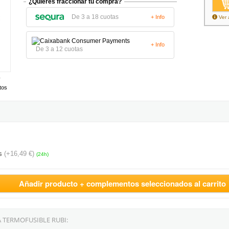
¿Quieres fraccionar tu compra?
De 3 a 18 cuotas
+ Info
Ver 
+ Info
De 3 a 12 cuotas
tos
s
(+16,49 €)
(24h)
Añadir producto + complementos seleccionados al carrito
 TERMOFUSIBLE RUBI: