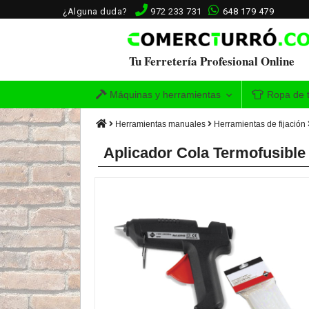
¿Alguna duda?
972 233 731
648 179 479
Tu Ferretería Profesional Online
Máquinas y herramientas
Ropa de t
Herramientas manuales
Herramientas de fijación
Aplicador Cola Termofusible