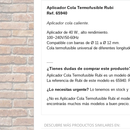
Aplicador Cola Termofusible Rubi
Ref. 65940
Aplicador cola caliente.
Aplicador de 40 W., alto rendimiento.
100~240V/50-60Hz
Compatible con barras de Ø 11 a Ø 12 mm.
Cola termofusible universal de diferentes longitud
¿Tienes dudas de comprar este producto
Aplicador Cola Termofusible Rubi es un modelo de
La referencia de Rubi de este modelo es 65940. R
¿Lo necesitas urgente?
Lo tenemos en stock y t
¿No es Aplicador Cola Termofusible Rubi el model
encontrarás muchos más modelos a buen precio. 
DESCUBRE MÁS PRODUCTOS SIMILARES EN: