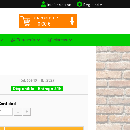
Iniciar sesión
Regístrate
0
PRODUCTOS
0,00
€
Ferretería
Marcas
Ref:
65940
ID:
2527
Disponible | Entrega 24h
Cantidad
-
+