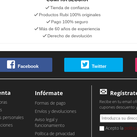
Tienda de confianza
Productos Rubi 100% originales
Pago 100% seguro
Más de 60 años de experiencia
Derecho de devolución
Facebook
Twitter
enta
Infórmate
Regístrat
Recibe en tu email of
pras
Formas de pago
cupones descuento 
s
Envíos y devoluciones
s personales
Aviso legal y
cciones
funcionamiento
Acepto la
políti
Política de privacidad