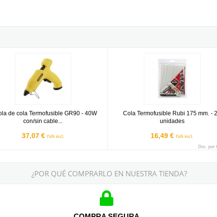
m Stanley - 24 unidades
a de cola Termofusible GR90 - 40W con/sin cable Stanley
Cola Termofusible Rubi 175 mm. -
tola de cola Termofusible GR90 - 40W
Cola Termofusible Rubi 175 mm. - 
con/sin cable...
unidades
37,07 €
16,49 €
IVA incl.
IVA incl.
Dto. por
¿POR QUÉ COMPRARLO EN NUESTRA TIENDA?
COMPRA SEGURA