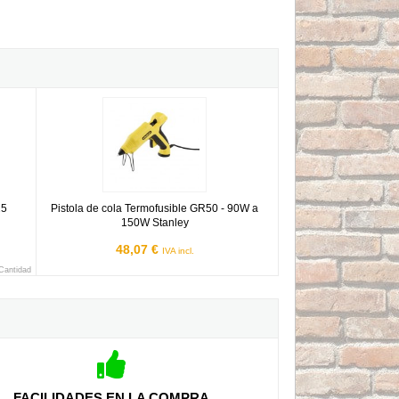
 25 unidades
Pistola de cola Termofusible GR50 - 90W a 150W Stanley
25
Pistola de cola Termofusible GR50 - 90W a
150W Stanley
48,07 €
IVA incl.
 Cantidad
FACILIDADES EN LA COMPRA