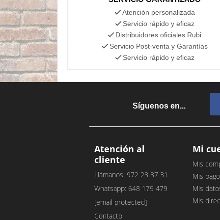
Atención personalizada
Servicio rápido y eficaz
Distribuidores oficiales Rubi
Servicio Post-venta y Garantías
Servicio rápido y eficaz
Síguenos en...
Atención al
Mi cu
cliente
Mis com
Llámanos: 972 23 37 31
Mis pago
Whatsapp: 648 179 479
Mis dato
Mis dire
[email protected]
Contacto