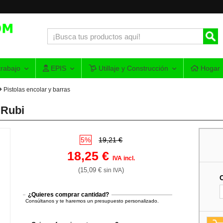
rabajo
EPIS
Utillaje y Construcción
Hogar
Pistolas encolar y barras
 Rubi
5%
19,21 €
18,25 €
IVA incl.
(15,09 €
)
sin IVA
¿Quieres comprar cantidad?
Consúltanos y te haremos un presupuesto personalizado.