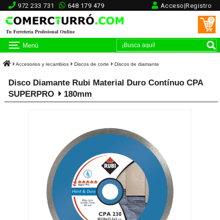
972 233 731
648 179 479
Acceso|Registro
0
Tu Ferretería Profesional Online
Menú
Accesorios y recambios
Discos de corte
Discos de diamante
Disco Diamante Rubi Material Duro Contínuo CPA
SUPERPRO
180mm