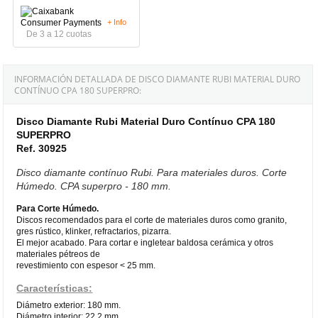
+ Info
De 3 a 12 cuotas
INFORMACIÓN DETALLADA DE DISCO DIAMANTE RUBI MATERIAL DURO
CONTÍNUO CPA 180 SUPERPRO:
Disco Diamante Rubi Material Duro Contínuo CPA 180
SUPERPRO
Ref. 30925
Disco diamante contínuo Rubi. Para materiales duros. Corte
Húmedo. CPA superpro - 180 mm.
Para Corte Húmedo.
Discos recomendados para el corte de materiales duros como granito,
gres rústico, klinker, refractarios, pizarra.
El mejor acabado. Para cortar e ingletear baldosa cerámica y otros
materiales pétreos de
revestimiento con espesor < 25 mm.
Características:
Diámetro exterior: 180 mm.
Diámetro interior: 22,2 mm.