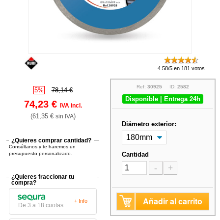
4.58/5 en 181 votos
Ref:
30925
ID:
2582
5%
78,14 €
Disponible | Entrega 24h
74,23 €
IVA incl.
(61,35 €
)
sin IVA
Diámetro exterior:
¿Quieres comprar cantidad?
Consúltanos y te haremos un
presupuesto personalizado.
Cantidad
-
+
¿Quieres fraccionar tu
compra?
Añadir al carrito
+ Info
De 3 a 18 cuotas