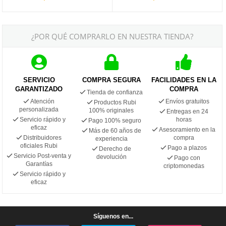
¿POR QUÉ COMPRARLO EN NUESTRA TIENDA?
SERVICIO
COMPRA SEGURA
FACILIDADES EN LA
GARANTIZADO
COMPRA
Tienda de confianza
Atención
Envíos gratuitos
Productos Rubi
personalizada
100% originales
Entregas en 24
Servicio rápido y
horas
Pago 100% seguro
eficaz
Asesoramiento en la
Más de 60 años de
Distribuidores
compra
experiencia
oficiales Rubi
Pago a plazos
Derecho de
Servicio Post-venta y
devolución
Pago con
Garantías
criptomonedas
Servicio rápido y
eficaz
Síguenos en...