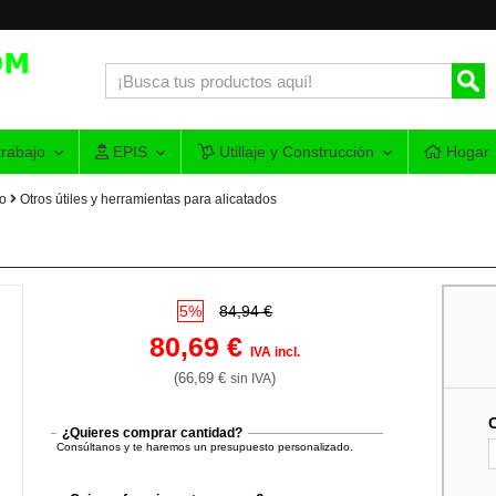
rabajo
EPIS
Utillaje y Construcción
Hogar
do
Otros útiles y herramientas para alicatados
5%
84,94 €
80,69 €
IVA incl.
(66,69 €
)
sin IVA
¿Quieres comprar cantidad?
Consúltanos y te haremos un presupuesto personalizado.