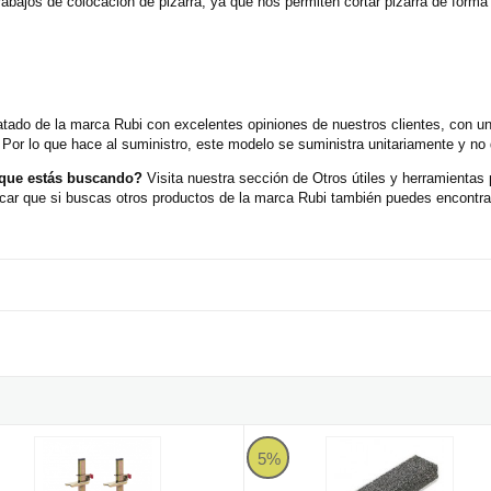
trabajos de colocación de pizarra, ya que nos permiten cortar pizarra de forma f
catado de la marca Rubi con excelentes opiniones de nuestros clientes, con 
 Por lo que hace al suministro, este modelo se suministra unitariamente y no
 que estás buscando?
Visita nuestra sección de Otros útiles y herramienta
car que si buscas otros productos de la marca Rubi también puedes encontrarl
2 Soportes Regla Rubi - 30 cm.
Bloque Abrasivo Rubi
5%