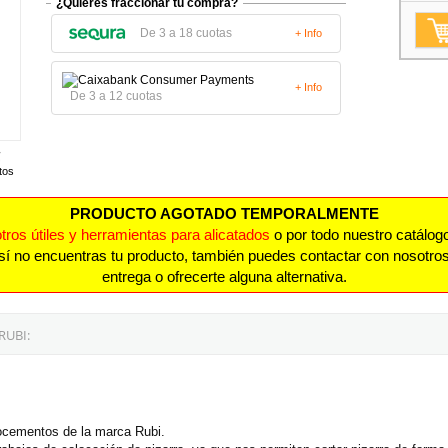
¿Quieres fraccionar tu compra?
De 3 a 18 cuotas
+ Info
+ Info
De 3 a 12 cuotas
tos
PRODUCTO AGOTADO TEMPORALMENTE
otros útiles y herramientas para alicatados
o por todo nuestro catálogo
 así no encuentras tu producto, también puedes contactar con nosotro
entrega o ofrecerte alguna alternativa.
RUBI:
brocementos de la marca Rubi.