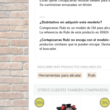
Estas tijeras cortapizarras resultan ideales para 
Se suministran envasadas en blíster.
¿Dubitativo en adquirir este modelo?
Cortapizarras Rubi es un modelo de Útil para ali
La referencia de Rubi de este producto es 65924.
¿Cortapizarras Rubi no encaja con el modelo
productos similares que te pueden encajar. Desta
el buscador.
DESCUBRE MÁS PRODUCTOS SIMILARES EN:
Herramientas para alicatar
Rubi
OTROS CLIENTES TAMBIÉN COMPRARON:
Rubi Pro-Edger - Biseladora portátil
Juego 
20%
5%