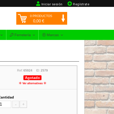
Iniciar sesión
Regístrate
0
PRODUCTOS
0,00
€
Ferretería
Marcas
Ref:
65924
ID:
2579
Agotado
Ver alternativas
Cantidad
-
+