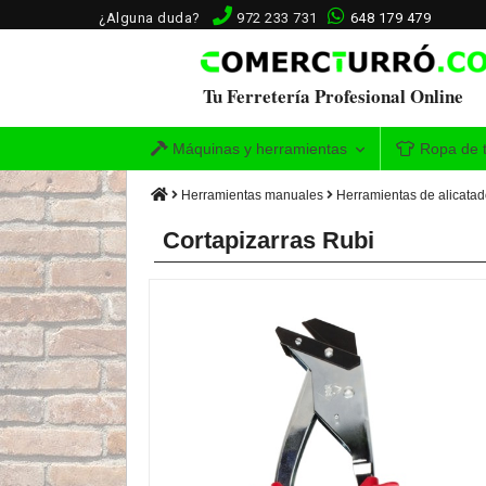
¿Alguna duda?
972 233 731
648 179 479
Tu Ferretería Profesional Online
Máquinas y herramientas
Ropa de t
Herramientas manuales
Herramientas de alicata
Cortapizarras Rubi