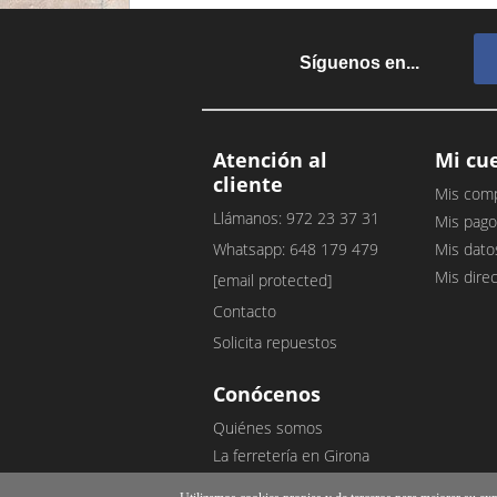
Síguenos en...
Atención al
Mi cu
cliente
Mis com
Llámanos: 972 23 37 31
Mis pago
Whatsapp: 648 179 479
Mis dato
Mis dire
[email protected]
Contacto
Solicita repuestos
Conócenos
Quiénes somos
La ferretería en Girona
Nuestro blog