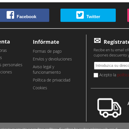
Facebook
Twitter
enta
Infórmate
Regístrat
Recibe en tu email of
pras
Formas de pago
cupones descuento 
s
Envíos y devoluciones
s personales
Aviso legal y
cciones
funcionamiento
Acepto la
políti
Política de privacidad
Cookies