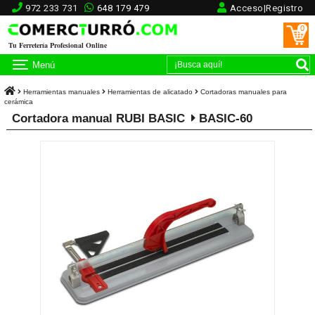
972 233 731
648 179 479
Acceso|Registro
0
Tu Ferretería Profesional Online
Menú
Herramientas manuales
Herramientas de alicatado
Cortadoras manuales para
cerámica
Cortadora manual RUBI BASIC
BASIC-60