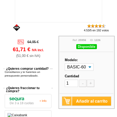
4.53/5 en 192 votos
Ref:
25956
ID:
1226
5%
64,95 €
Disponible
61,71 €
IVA incl.
(51,00 €
)
sin IVA
Modelo:
¿Quieres comprar cantidad?
Consúltanos y te haremos un
presupuesto personalizado.
Cantidad
-
+
¿Quieres fraccionar tu
compra?
Añadir al carrito
+ Info
De 3 a 18 cuotas