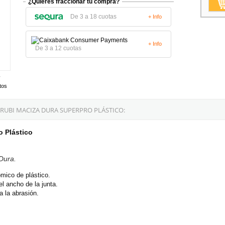
¿Quieres fraccionar tu compra?
De 3 a 18 cuotas
+ Info
+ Info
De 3 a 12 cuotas
tos
RUBI MACIZA DURA SUPERPRO PLÁSTICO:
 Plástico
Dura.
mico de plástico.
l ancho de la junta.
 la abrasión.