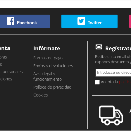
Facebook
Twitter
enta
Infórmate
Regístrat
Recibe en tu email of
pras
Formas de pago
cupones descuento 
s
Envíos y devoluciones
s personales
Aviso legal y
cciones
funcionamiento
Acepto la
políti
Política de privacidad
Cookies