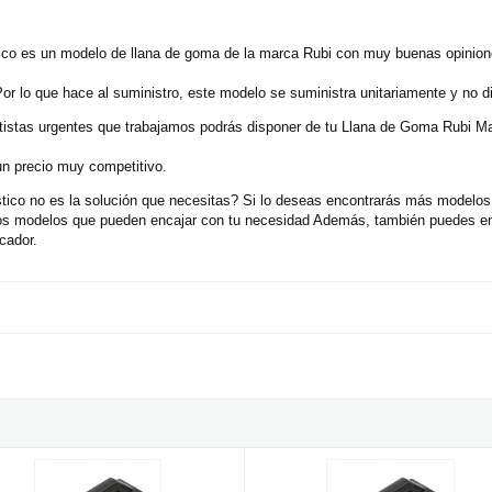
co es un modelo de llana de goma de la marca Rubi con muy buenas opinione
or lo que hace al suministro, este modelo se suministra unitariamente y no 
ortistas urgentes que trabajamos podrás disponer de tu Llana de Goma Rubi 
un precio muy competitivo.
ico no es la solución que necesitas? Si lo deseas encontrarás más modelos 
ros modelos que pueden encajar con tu necesidad Además, también puedes enc
cador.
adera
de Goma Rubi para Juntas Blanda Superpro Plástico
Llana de Goma Rubi Termoflex Med