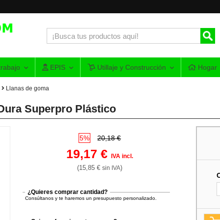
rabajo
EPIS
Utillaje y Construcción
Hogar
Llanas de goma
Dura Superpro Plástico
5%
20,18 €
19,17 €
IVA incl.
(15,85 €
)
sin IVA
¿Quieres comprar cantidad?
Consúltanos y te haremos un presupuesto personalizado.