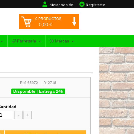
Iniciar sesión
Regístrate
0
PRODUCTOS
0,00
€
Ferretería
Marcas
Ref:
65972
ID:
2718
Disponible | Entrega 24h
Cantidad
-
+