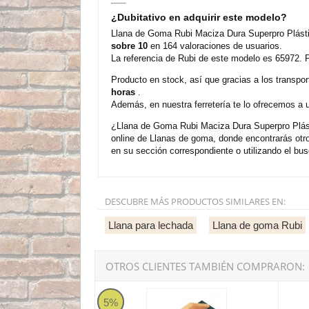
¿Dubitativo en adquirir este modelo?
Llana de Goma Rubi Maciza Dura Superpro Plásti
sobre 10
en 164 valoraciones de usuarios.
La referencia de Rubi de este modelo es 65972. P
Producto en stock, así que gracias a los transp
horas
.
Además, en nuestra ferretería te lo ofrecemos a 
¿Llana de Goma Rubi Maciza Dura Superpro Plást
online de Llanas de goma, donde encontrarás ot
en su sección correspondiente o utilizando el bus
DESCUBRE MÁS PRODUCTOS SIMILARES EN:
Llana para lechada
Llana de goma Rubi
OTROS CLIENTES TAMBIÉN COMPRARON:
Llana de Goma Rubi Maciza Dura Superpro M
Llana 
5%