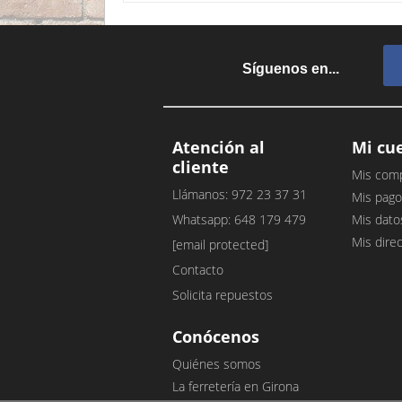
Síguenos en...
Atención al
Mi cu
cliente
Mis com
Llámanos: 972 23 37 31
Mis pago
Whatsapp: 648 179 479
Mis dato
Mis dire
[email protected]
Contacto
Solicita repuestos
Conócenos
Quiénes somos
La ferretería en Girona