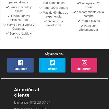
personalizada
100% originales
Entregas en 24
Servicio rápido y
horas
Pago 100% seguro
eficaz
Asesoramiento en la
Más de 60 años de
Distribuidores
compra
experiencia
oficiales Rubi
Pago a plazos
Derecho de
Servicio Post-venta y
devolución
Pago con
Garantías
criptomonedas
Servicio rápido y
eficaz
Síguenos en...
Facebook
Twitter
Instagram
Atención al
cliente
Llámanos: 972 23 37 31