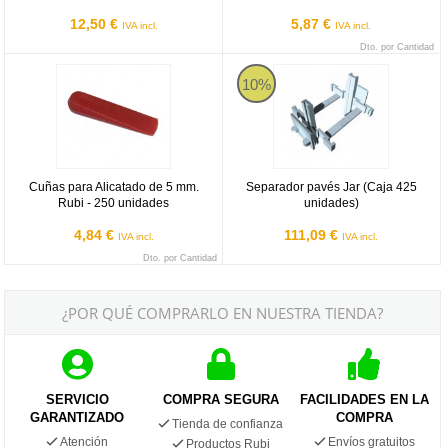
12,50 €
5,87 €
IVA incl.
IVA incl.
Dto. por Cantidad
Cuñas para Alicatado de 5 mm. Rubi - 250 unidades
Separador pavés Jar (Caja 425 un
10%
Cuñas para Alicatado de 5 mm.
Separador pavés Jar (Caja 425
Rubi - 250 unidades
unidades)
4,84 €
111,09 €
IVA incl.
IVA incl.
Dto. por Cantidad
¿POR QUÉ COMPRARLO EN NUESTRA TIENDA?
SERVICIO
COMPRA SEGURA
FACILIDADES EN LA
GARANTIZADO
COMPRA
Tienda de confianza
Atención
Envíos gratuitos
Productos Rubi