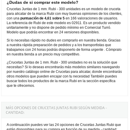
¿Dudas de si comprar este modelo?
Crucetas Juntas de 1 mm. Rubi - 300 unidades es un modelo de cruceta
para alicatar de la marca Rubi con muy buenas opiniones de los clientes,
con una
puntuación de 4,61 sobre 5
en 166 valoraciones de usuarios.
La referencia de Rubi de este modelo es 02911. Es un producto vendido
unitariamente y no dispone de pedido mínimo en Comercial Turró.
Modelo que podrás encontrar en 24 versiones disponibles.
Si lo necesitas rápido no dudes en comprarlo en nuestra tienda. Gracias
a nuestra rápida preparación de pedidos y a los transportistas que
trabajamos con 24 horas podrás disponerlo de forma urgente . Cómpralo
en nuestra tienda a un precio muy competitivo.
¿Crucetas Juntas de 1 mm. Rubi - 300 unidades no es la solución que
necesitas? Si lo deseas encontrarás más modelos similares navegando
por nuestro catálogo online de Crucetas para alicatar, donde encontrarás
otros modelos que pueden encajar con tu necesidad También puedes
buscar todos los productos de la marca Rubi en la sección específica
que te ofrecemos.
MÁS OPCIONES DE CRUCETAS JUNTAS RUBI SEGÚN MEDIDA -
CANTIDAD:
A continuación puedes ver las 24 opciones de Crucetas Juntas Rubi que
están disponibles para su compra en función de su medida - cantidad: