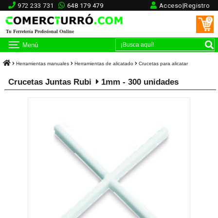
972 233 731
648 179 479
Acceso|Registro
0
Tu Ferretería Profesional Online
Menú
Herramientas manuales
Herramientas de alicatado
Crucetas para alicatar
Crucetas Juntas Rubi
1mm - 300 unidades