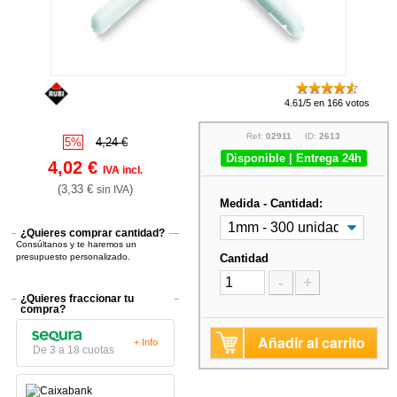
4.61/5 en 166 votos
Ref:
02911
ID:
2613
5%
4,24 €
Disponible | Entrega 24h
4,02 €
IVA incl.
(3,33 €
)
sin IVA
Medida - Cantidad:
¿Quieres comprar cantidad?
Consúltanos y te haremos un
presupuesto personalizado.
Cantidad
-
+
¿Quieres fraccionar tu
compra?
Añadir al carrito
+ Info
De 3 a 18 cuotas