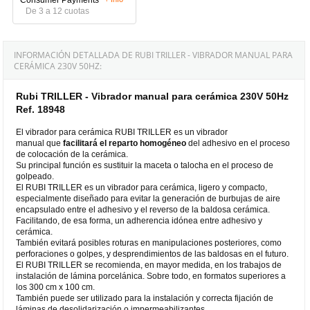
De 3 a 12 cuotas
INFORMACIÓN DETALLADA DE RUBI TRILLER - VIBRADOR MANUAL PARA
CERÁMICA 230V 50HZ:
Rubi TRILLER - Vibrador manual para cerámica 230V 50Hz
Ref. 18948
El vibrador para cerámica RUBI TRILLER es un vibrador
manual que
facilitará el
reparto homogéneo
del adhesivo en el proceso
de colocación de la cerámica.
Su principal función es sustituir la maceta o talocha en el proceso de
golpeado.
El RUBI TRILLER es un vibrador para cerámica, ligero y compacto,
especialmente diseñado para evitar la generación de burbujas de aire
encapsulado entre el adhesivo y el reverso de la baldosa cerámica.
Facilitando, de esa forma, un adherencia idónea entre adhesivo y
cerámica.
También evitará posibles roturas en manipulaciones posteriores, como
perforaciones o golpes, y desprendimientos de las baldosas en el futuro.
El RUBI TRILLER se recomienda, en mayor medida, en los trabajos de
instalación de lámina porcelánica. Sobre todo, en formatos superiores a
los 300 cm x 100 cm.
También puede ser utilizado para la instalación y correcta fijación de
láminas de desolidarización o impermeabilizantes.