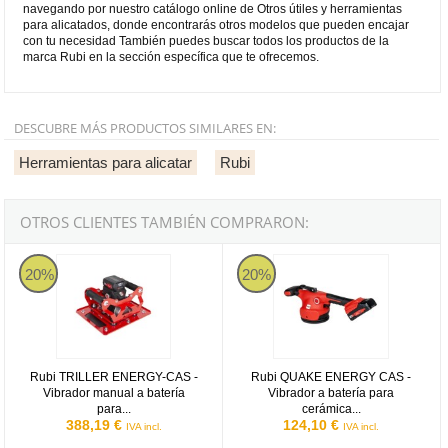
navegando por nuestro catálogo online de Otros útiles y herramientas
para alicatados, donde encontrarás otros modelos que pueden encajar
con tu necesidad También puedes buscar todos los productos de la
marca Rubi en la sección específica que te ofrecemos.
DESCUBRE MÁS PRODUCTOS SIMILARES EN:
Herramientas para alicatar
Rubi
OTROS CLIENTES TAMBIÉN COMPRARON:
Rubi TRILLER ENERGY-CAS - Vibrador manual a batería para cer
Rubi QUAKE ENERGY CAS - Vibrad
20%
20%
Rubi TRILLER ENERGY-CAS -
Rubi QUAKE ENERGY CAS -
Vibrador manual a batería
Vibrador a batería para
para...
cerámica...
388,19 €
124,10 €
IVA incl.
IVA incl.