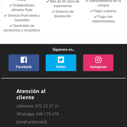
Asesoramiento en la
Más de 60 años de
Distribuidores
compra
experiencia
oficiales Rubi
Pago a plazos
Derecho de
Servicio Post-venta y
devolución
Pago con
Garantías
criptomonedas
Suministro de
accesorios y recambios
Síguenos en...
Facebook
Twitter
Instagram
Atención al
cliente
Llámanos: 972 23 37 31
Whatsapp: 648 179 479
[email protected]