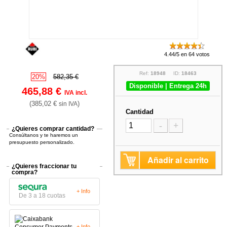
4.44/5 en 64 votos
Ref:
18948
ID:
18463
20%
582,35 €
Disponible | Entrega 24h
465,88 €
IVA incl.
(385,02 €
)
sin IVA
Cantidad
-
+
¿Quieres comprar cantidad?
Consúltanos y te haremos un
presupuesto personalizado.
Añadir al carrito
¿Quieres fraccionar tu
compra?
+ Info
De 3 a 18 cuotas
+ Info