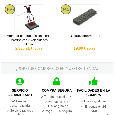
Vibrador de Plaqueta Raimondi Mastino con 3 velocidades 300W
Bloque Abrasivo Rubi
10%
5%
Vibrador de Plaqueta Raimondi
Bloque Abrasivo Rubi
Mastino con 3 velocidades
300W
2.830,21 €
19,00 €
IVA incl.
IVA incl.
¿POR QUÉ COMPRARLO EN NUESTRA TIENDA?
SERVICIO
COMPRA SEGURA
FACILIDADES EN LA
GARANTIZADO
COMPRA
Tienda de confianza
Atención
Envíos gratuitos
Productos Rubi
personalizada
100% originales
Entregas en 24
Servicio rápido y
horas
Pago 100% seguro
eficaz