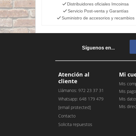
Distribuidores oficiales Imcoinsa
Servicio Post-venta y Garantías
Suministro de accesorios y recambios
Síguenos en...
Atención al
Mi cu
cliente
Mis com
Llámanos: 972 23 37 31
Mis pago
Whatsapp: 648 179 479
Mis dato
Mis dire
[email protected]
Contacto
Solicita repuestos