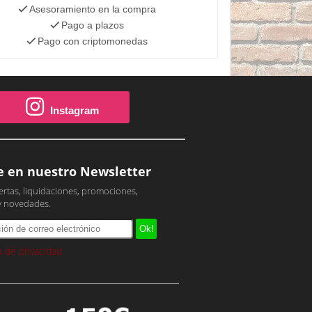
Asesoramiento en la compra
Pago a plazos
Pago con criptomonedas
Instagram
e en nuestro Newsletter
ertas, liquidaciones, promociones,
y novedades.
ca de privacidad