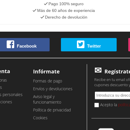
Pago 100% seguro
Más de 60 años de experiencia
Derecho de devolución
Facebook
Twitter
enta
Infórmate
Regístrat
Recibe en tu email of
pras
Formas de pago
cupones descuento 
s
Envíos y devoluciones
s personales
Aviso legal y
cciones
funcionamiento
Acepto la
políti
Política de privacidad
Cookies