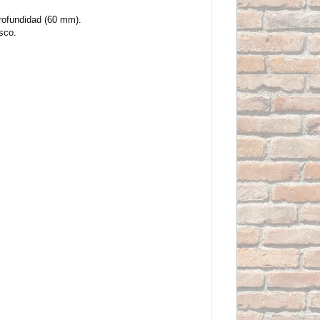
profundidad (60 mm).
sco.