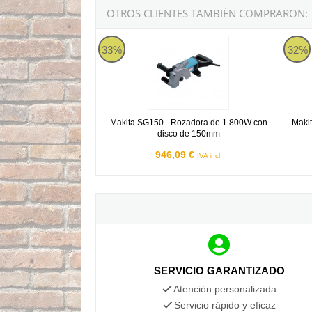
OTROS CLIENTES TAMBIÉN COMPRARON:
Makita SG150
Makit
33%
32%
Makita SG150 - Rozadora de 1.800W con
Maki
disco de 150mm
946,09 €
IVA incl.
SERVICIO GARANTIZADO
Atención personalizada
Servicio rápido y eficaz