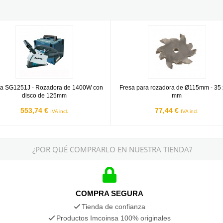
a SG1251J
Fresa para rozadora de Ø115mm 
ta SG1251J - Rozadora de 1400W con
Fresa para rozadora de Ø115mm - 35 
disco de 125mm
mm
553,74 €
77,44 €
IVA incl.
IVA incl.
¿POR QUÉ COMPRARLO EN NUESTRA TIENDA?
COMPRA SEGURA
Tienda de confianza
Productos Imcoinsa 100% originales