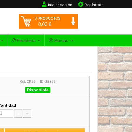
Iniciar sesión
Regístrate
0
PRODUCTOS
0,00
€
Ferretería
Marcas
Ref:
2R25
ID:
22855
Disponible
Cantidad
-
+