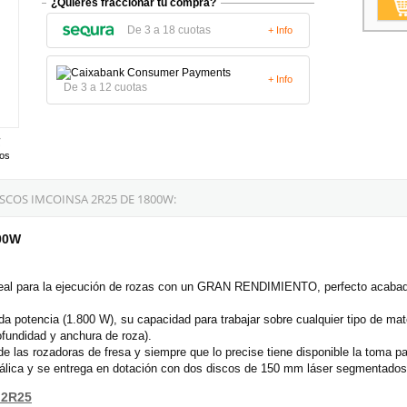
¿Quieres fraccionar tu compra?
De 3 a 18 cuotas
+ Info
+ Info
De 3 a 12 cuotas
tos
COS IMCOINSA 2R25 DE 1800W:
800W
eal para la ejecución de rozas con un GRAN RENDIMIENTO, perfecto acabado 
 potencia (1.800 W), su capacidad para trabajar sobre cualquier tipo de mater
rofundidad y anchura de roza).
 de las rozadoras de fresa y siempre que lo precise tiene disponible la toma p
álica y se entrega en dotación con dos discos de 150 mm láser segmentados
 2R25