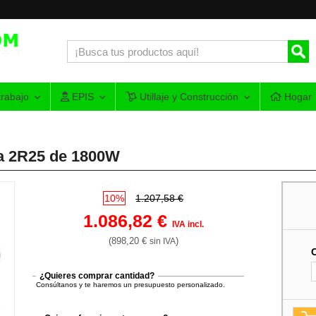
rabajo
EPIS
Utillaje y Construcción
Hogar
a 2R25 de 1800W
10%
1.207,58 €
1.086,82 €
IVA incl.
(898,20 €
)
sin IVA
¿Quieres comprar cantidad?
Consúltanos y te haremos un presupuesto personalizado.