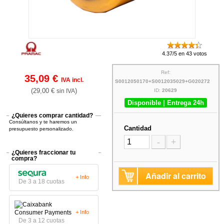
4.37/5 en 43 votos
Ref:
35,09 €
IVA incl.
S0012050170+S0012035029+G020272
(29,00 €
)
sin IVA
ID:
20629
Disponible | Entrega 24h
¿Quieres comprar cantidad?
Consúltanos y te haremos un
Cantidad
presupuesto personalizado.
-
+
¿Quieres fraccionar tu
compra?
Añadir al carrito
+ Info
De 3 a 18 cuotas
+ Info
De 3 a 12 cuotas