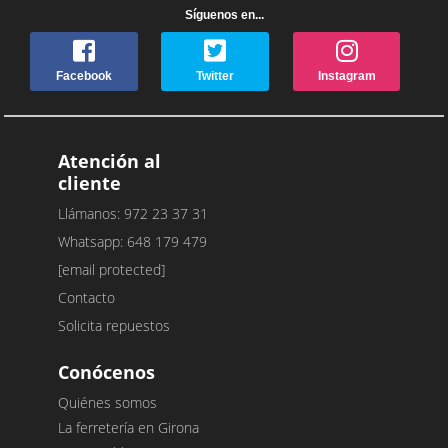
Síguenos en...
Facebook
Twitter
Instagram
Atención al
cliente
Llámanos: 972 23 37 31
Whatsapp: 648 179 479
[email protected]
Contacto
Solicita repuestos
Conócenos
Quiénes somos
La ferretería en Girona