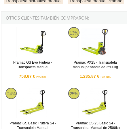
Transpaleta hidráulica manual
Transpaleta manual Pramac
OTROS CLIENTES TAMBIÉN COMPRARON:
Pramac GS Evo Frutera - Transpaleta Manual
Pramac PX25
13%
Pramac GS Evo Frutera -
Pramac PX25 - Transpaleta
Transpaleta Manual
manual pesadora de 2500kg
758,67 €
1.235,87 €
IVA incl.
IVA incl.
Pramac GS Basic Frutera S4 - Transpaleta Manual
Pramac GS 25 Basic S4 - Transpa
24%
25%
Pramac GS Basic Frutera S4 -
Pramac GS 25 Basic S4 -
Transpaleta Manual
Transpaleta Manual de 2500kg