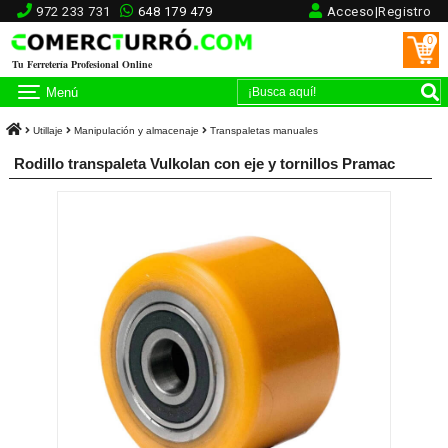
972 233 731
648 179 479
Acceso|Registro
0
Tu Ferretería Profesional Online
Menú
Utillaje
Manipulación y almacenaje
Transpaletas manuales
Rodillo transpaleta Vulkolan con eje y tornillos Pramac