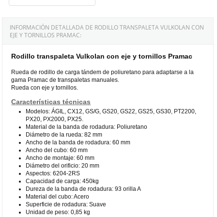
INFORMACIÓN DETALLADA DE RODILLO TRANSPALETA VULKOLAN CON
EJE Y TORNILLOS PRAMAC:
Rodillo transpaleta Vulkolan con eje y tornillos Pramac
Rueda de rodillo de carga tándem de poliuretano para adaptarse a la
gama Pramac de transpaletas manuales.
Rueda con eje y tornillos.
Características técnicas
Modelos: ÁGIL, CX12, GS/G, GS20, GS22, GS25, GS30, PT2200,
PX20, PX2000, PX25.
Material de la banda de rodadura: Poliuretano
Diámetro de la rueda: 82 mm
Ancho de la banda de rodadura: 60 mm
Ancho del cubo: 60 mm
Ancho de montaje: 60 mm
Diámetro del orificio: 20 mm
Aspectos: 6204-2RS
Capacidad de carga: 450kg
Dureza de la banda de rodadura: 93 orilla A
Material del cubo: Acero
Superficie de rodadura: Suave
Unidad de peso: 0,85 kg