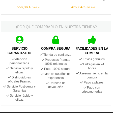
556,36 €
452,84 €
IVA incl.
IVA incl.
¿POR QUÉ COMPRARLO EN NUESTRA TIENDA?
SERVICIO
COMPRA SEGURA
FACILIDADES EN LA
GARANTIZADO
COMPRA
Tienda de confianza
Atención
Envíos gratuitos
Productos Pramac
personalizada
100% originales
Entregas en 24
Servicio rápido y
horas
Pago 100% seguro
eficaz
Asesoramiento en la
Más de 60 años de
Distribuidores
compra
experiencia
oficiales Pramac
Pago a plazos
Derecho de
Servicio Post-venta y
devolución
Pago con
Garantías
criptomonedas
Servicio rápido y
eficaz