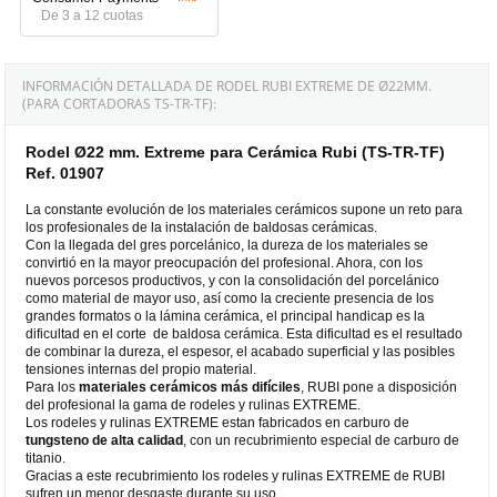
De 3 a 12 cuotas
INFORMACIÓN DETALLADA DE RODEL RUBI EXTREME DE Ø22MM.
(PARA CORTADORAS TS-TR-TF):
Rodel Ø22 mm. Extreme para Cerámica Rubi (TS-TR-TF)
Ref. 01907
La constante evolución de los materiales cerámicos supone un reto para
los profesionales de la instalación de baldosas cerámicas.
Con la llegada del gres porcelánico, la dureza de los materiales se
convirtió en la mayor preocupación del profesional. Ahora, con los
nuevos porcesos productivos, y con la consolidación del porcelánico
como material de mayor uso, así como la creciente presencia de los
grandes formatos o la lámina cerámica, el principal handicap es la
dificultad en el corte de baldosa cerámica. Esta dificultad es el resultado
de combinar la dureza, el espesor, el acabado superficial y las posibles
tensiones internas del propio material.
Para los
materiales cerámicos más difíciles
, RUBI pone a disposición
del profesional la gama de rodeles y rulinas EXTREME.
Los rodeles y rulinas EXTREME estan fabricados en carburo de
tungsteno de alta calidad
, con un recubrimiento especial de carburo de
titanio.
Gracias a este recubrimiento los rodeles y rulinas EXTREME de RUBI
sufren un menor desgaste durante su uso.