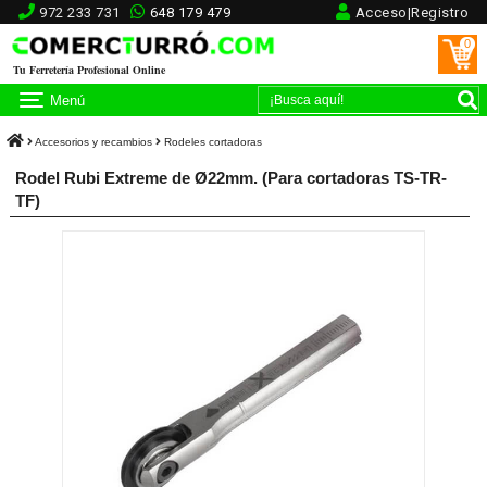
972 233 731
648 179 479
Acceso|Registro
0
Tu Ferretería Profesional Online
Menú
Accesorios y recambios
Rodeles cortadoras
Rodel Rubi Extreme de Ø22mm. (Para cortadoras TS-TR-
TF)