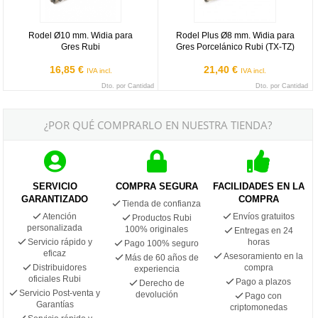
Rodel Ø10 mm. Widia para
Rodel Plus Ø8 mm. Widia para
Gres Rubi
Gres Porcelánico Rubi (TX-TZ)
16,85 €
21,40 €
IVA incl.
IVA incl.
Dto. por Cantidad
Dto. por Cantidad
¿POR QUÉ COMPRARLO EN NUESTRA TIENDA?
SERVICIO
COMPRA SEGURA
FACILIDADES EN LA
GARANTIZADO
COMPRA
Tienda de confianza
Atención
Envíos gratuitos
Productos Rubi
personalizada
100% originales
Entregas en 24
Servicio rápido y
horas
Pago 100% seguro
eficaz
Asesoramiento en la
Más de 60 años de
Distribuidores
compra
experiencia
oficiales Rubi
Pago a plazos
Derecho de
Servicio Post-venta y
devolución
Pago con
Garantías
criptomonedas