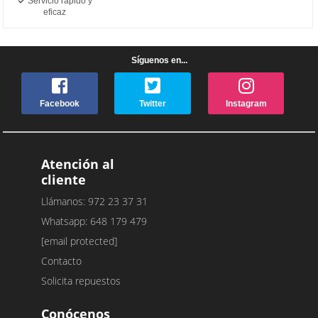
Servicio rápido y
eficaz
Síguenos en...
Facebook
Twitter
Instagram
Atención al
cliente
Llámanos: 972 23 37 31
Whatsapp: 648 179 479
[email protected]
Contacto
Solicita repuestos
Conócenos