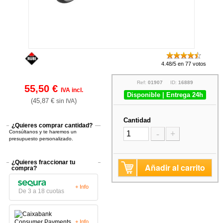
4.48/5 en 77 votos
Ref:
01907
ID:
16889
55,50 €
IVA incl.
Disponible | Entrega 24h
(45,87 €
)
sin IVA
Cantidad
¿Quieres comprar cantidad?
Consúltanos y te haremos un
-
+
presupuesto personalizado.
¿Quieres fraccionar tu
Añadir al carrito
compra?
+ Info
De 3 a 18 cuotas
+ Info