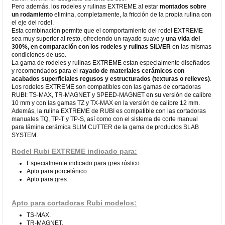
Pero además, los rodeles y rulinas EXTREME al estar
montados sobre
un rodamiento
elimina, completamente, la fricción de la propia rulina con
el eje del rodel.
Esta combinación permite que el comportamiento del rodel EXTREME
sea muy superior al resto, ofreciendo un rayado suave y
una vida del
300%, en comparación con los rodeles y rulinas SILVER
en las mismas
condiciones de uso.
La gama de rodeles y rulinas EXTREME estan especialmente diseñados
y recomendados para el
rayado de materiales cerámicos
con
acabados superficiales regusos y estructurados (texturas o relieves)
.
Los rodeles EXTREME son compatibles con las gamas de cortadoras
RUBI: TS-MAX, TR-MAGNET y SPEED-MAGNET en su versión de calibre
10 mm y con las gamas TZ y TX-MAX en la versión de calibre 12 mm.
Además, la rulina EXTREME de RUBI es compatible con las cortadoras
manuales TQ, TP-T y TP-S, así como con el sistema de corte manual
para lámina cerámica SLIM CUTTER de la gama de productos SLAB
SYSTEM.
Rodel Rubi EXTREME indicado para:
Especialmente indicado para gres rústico.
Apto para porcelánico.
Apto para gres.
Apto para cortadoras Rubi modelos:
TS-MAX.
TR-MAGNET.