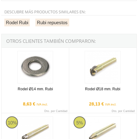
DESCUBRE MÁS PRODUCTOS SIMILARES EN:
Rodel Rubi
Rubi repuestos
OTROS CLIENTES TAMBIÉN COMPRARON:
Rodel Ø14 mm. Rubi
Rodel Ø18 mm. Rubi
Rodel Ø14 mm. Rubi
Rodel Ø18 mm. Rubi
8,63 €
28,13 €
IVA incl.
IVA incl.
Dto. por Cantidad
Dto. por Cantidad
Rodel Ø10 mm. Widia para Gres Rubi
Rodel Plus Ø8 mm. Widia para Gr
10%
5%