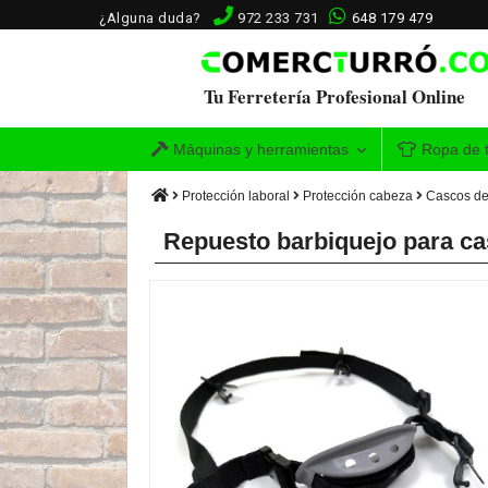
¿Alguna duda?
972 233 731
648 179 479
Tu Ferretería Profesional Online
Máquinas y herramientas
Ropa de t
Protección laboral
Protección cabeza
Cascos de
Repuesto barbiquejo para c