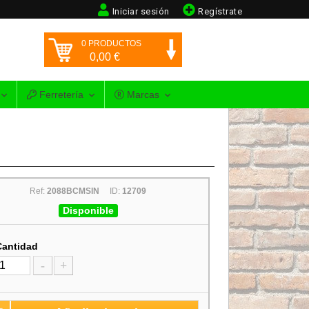
Iniciar sesión
Regístrate
0
PRODUCTOS
0,00
€
Ferretería
Marcas
Ref:
2088BCMSIN
ID:
12709
Disponible
Cantidad
-
+