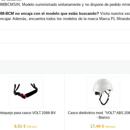
2088BCMSIN. Modelo suministrado unitariamente y no dispone de pedido míni
088-BCM no encaja con el modelo que estás buscando?
Visita nuestra se
cajar. Además, encuentra todos los modelos de la marca Marca PL filtrando
88-CMV BL
quejo para casco VOLT 2088-BV
Casco dieléctrico mod. "VOLT" A
rbiquejo para casco VOLT 2088-BV
Casco dieléctrico mod. "VOLT" ABS 20
- Blanco
6,51 €
17,40 €
IVA incl.
IVA incl.