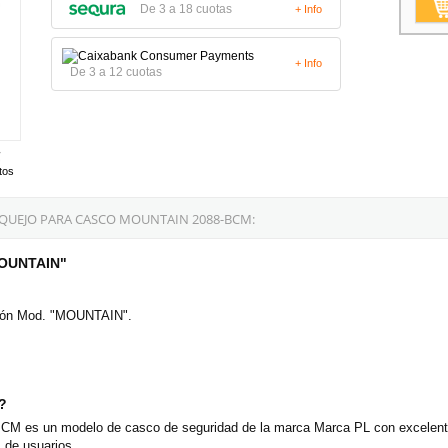
De 3 a 18 cuotas
+ Info
+ Info
De 3 a 12 cuotas
tos
QUEJO PARA CASCO MOUNTAIN 2088-BCM:
"MOUNTAIN"
cción Mod. "MOUNTAIN".
o?
CM es un modelo de casco de seguridad de la marca Marca PL con excelente
 de usuarios.