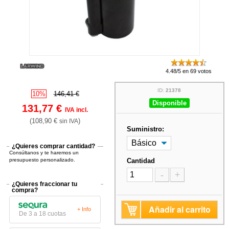
4.48/5 en 69 votos
ID:
21378
10%
146,41 €
Disponible
131,77 €
IVA incl.
(108,90 €
)
sin IVA
Suministro:
¿Quieres comprar cantidad?
Consúltanos y te haremos un
presupuesto personalizado.
Cantidad
-
+
¿Quieres fraccionar tu
compra?
Añadir al carrito
+ Info
De 3 a 18 cuotas