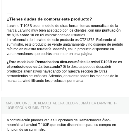
¿Tienes dudas de comprar este producto?
Larwind T-103B es un modelo de otras herramientas neumáticas de la
marca Larwind muy bien aceptado por los clientes, con una
puntuación
de 8,96 sobre 10
en 69 valoraciones de usuarios.
La referencia de Larwind de este producto es CT21378. Referente al
suministro, este producto se vende unitariamente y no dispone de pedido
mínimo en nuestra ferretería. Además, es un producto disponible en
varias versiones que podrás encontrar en esta página.
¿Este modelo de Remachadora óleo-neumática Larwind T-103B no es
el producto que estás buscando?
Si lo deseas puedes descubrir
productos alternativos navegando por nuestra sección de Otras
herramientas neumáticas. Además, encuentra todos los modelos de la
marca Larwind filtrando los productos por marca.
MÁS OPCIONES DE REMACHADORA ÓLEO-NEUMÁTICA LARWIND T-
103B SEGÚN SUMINISTRO:
A continuación puedes ver las 2 opciones de Remachadora óleo-
neumática Larwind T-103B que están disponibles para su compra en
función de su suministro: