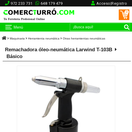
972 233 731
648 179 479
Acceso|Registro
0
Tu Ferretería Profesional Online
Menú
Maquinaria
Herramienta neumática
Otras herramientas neumáticas
Remachadora óleo-neumática Larwind T-103B
Básico