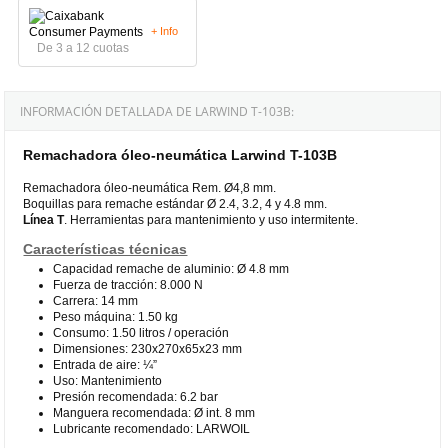
+ Info
De 3 a 12 cuotas
INFORMACIÓN DETALLADA DE LARWIND T-103B:
Remachadora óleo-neumática Larwind T-103B
Remachadora óleo-neumática Rem. Ø4,8 mm.
Boquillas para remache estándar Ø 2.4, 3.2, 4 y 4.8 mm.
Línea T
. Herramientas para mantenimiento y uso intermitente.
Características técnicas
Capacidad remache de aluminio: Ø 4.8 mm
Fuerza de tracción: 8.000 N
Carrera: 14 mm
Peso máquina: 1.50 kg
Consumo: 1.50 litros / operación
Dimensiones: 230x270x65x23 mm
Entrada de aire: ¼”
Uso: Mantenimiento
Presión recomendada: 6.2 bar
Manguera recomendada: Ø int. 8 mm
Lubricante recomendado: LARWOIL