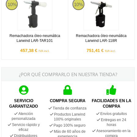
10%
10%
Remachadora óleo-neumática
Remachadora óleo-neumática
Larwind LAR-TAR101
Larwind LAR-118R
457,38 €
751,41 €
IVA incl.
IVA incl.
¿POR QUÉ COMPRARLO EN NUESTRA TIENDA?
SERVICIO
COMPRA SEGURA
FACILIDADES EN LA
GARANTIZADO
COMPRA
Tienda de confianza
Atención
Envíos gratuitos
Productos Larwind
personalizada
100% originales
Entregas en 24
Servicio rápido y
horas
Pago 100% seguro
eficaz
Asesoramiento en la
Más de 60 años de
Distribuidores
compra
experiencia