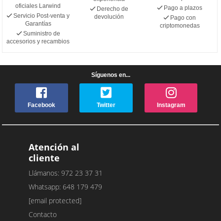
oficiales Larwind
Pago a plazos
Derecho de
Servicio Post-venta y
devolución
Pago con
Garantías
criptomonedas
Suministro de
accesorios y recambios
Síguenos en...
Facebook
Twitter
Instagram
Atención al
cliente
Llámanos: 972 23 37 31
Whatsapp: 648 179 479
[email protected]
Contacto