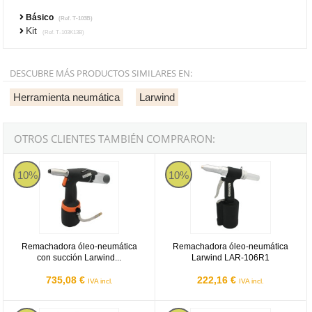
Básico
(Ref. T-103B)
Kit
(Ref. T-103K13B)
DESCUBRE MÁS PRODUCTOS SIMILARES EN:
Herramienta neumática
Larwind
OTROS CLIENTES TAMBIÉN COMPRARON:
Larwind LAR-AP148BCS
Larwind LAR-106R1
10%
10%
Remachadora óleo-neumática
Remachadora óleo-neumática
con succión Larwind...
Larwind LAR-106R1
735,08 €
222,16 €
IVA incl.
IVA incl.
Larwind LAR-TAR101
Larwind LAR-118R