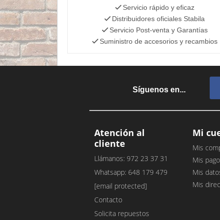
Servicio rápido y eficaz
Distribuidores oficiales Stabila
Servicio Post-venta y Garantías
Suministro de accesorios y recambios
Síguenos en...
Atención al
Mi cu
cliente
Mis com
Llámanos: 972 23 37 31
Mis pago
Whatsapp: 648 179 479
Mis dato
Mis dire
[email protected]
Contacto
Solicita repuestos