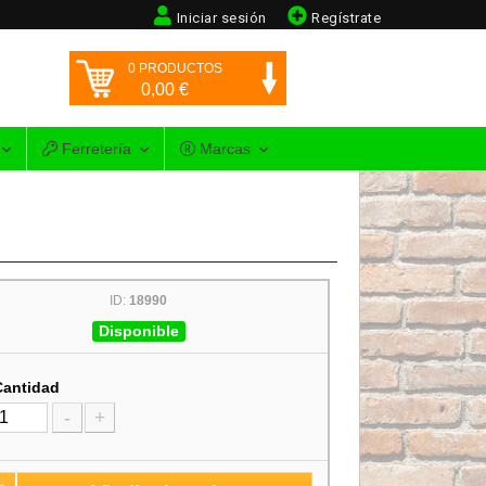
Iniciar sesión
Regístrate
0
PRODUCTOS
0,00
€
Ferretería
Marcas
ID:
18990
Disponible
Cantidad
-
+