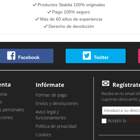
Productos Stabila 100% originales
Pago 100% seguro
Más de 60 años de experiencia
Derecho de devolución
Facebook
Twitter
enta
Infórmate
Regístrat
Recibe en tu email of
pras
Formas de pago
cupones descuento 
s
Envíos y devoluciones
s personales
Aviso legal y
cciones
funcionamiento
Acepto la
políti
Política de privacidad
Cookies