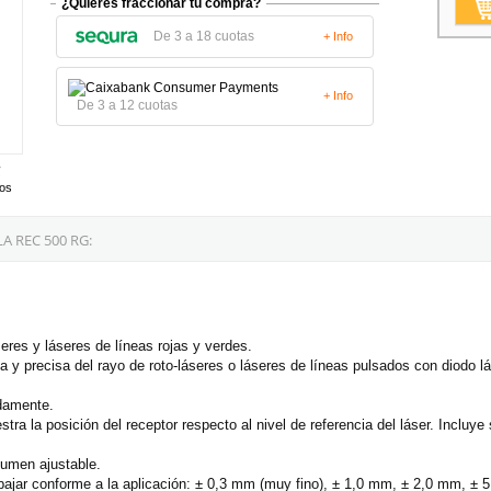
¿Quieres fraccionar tu compra?
De 3 a 18 cuotas
+ Info
+ Info
De 3 a 12 cuotas
tos
 REC 500 RG:
eres y láseres de líneas rojas y verdes.
da y precisa del rayo de roto-láseres o láseres de líneas pulsados con diodo l
idamente.
ra la posición del receptor respecto al nivel de referencia del láser. Incluye 
lumen ajustable.
rabajar conforme a la aplicación: ± 0,3 mm (muy fino), ± 1,0 mm, ± 2,0 mm, ±