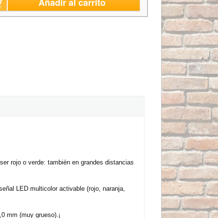
Añadir al carrito
áser rojo o verde: también en grandes distancias
señal LED multicolor activable (rojo, naranja,
 5,0 mm (muy grueso).¡