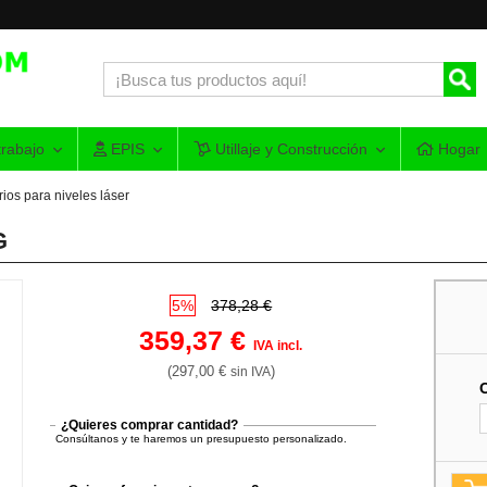
rabajo
EPIS
Utillaje y Construcción
Hogar
ios para niveles láser
G
5%
378,28 €
359,37 €
IVA incl.
(297,00 €
)
sin IVA
¿Quieres comprar cantidad?
Consúltanos y te haremos un presupuesto personalizado.