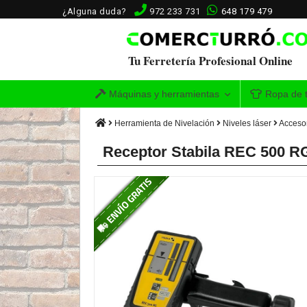
¿Alguna duda?
972 233 731
648 179 479
Tu Ferretería Profesional Online
Máquinas y herramientas
Ropa de t
Herramienta de Nivelación
Niveles láser
Accesor
Receptor Stabila REC 500 R