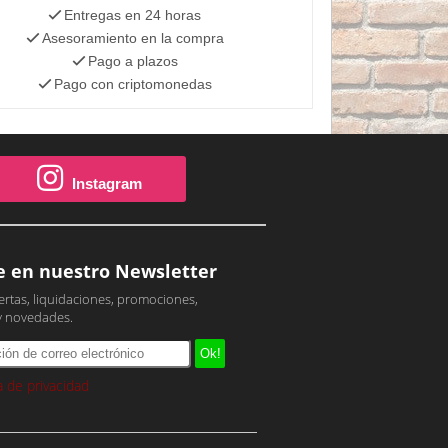
Entregas en 24 horas
Asesoramiento en la compra
Pago a plazos
Pago con criptomonedas
Instagram
e en nuestro Newsletter
ertas, liquidaciones, promociones,
y novedades.
ca de privacidad