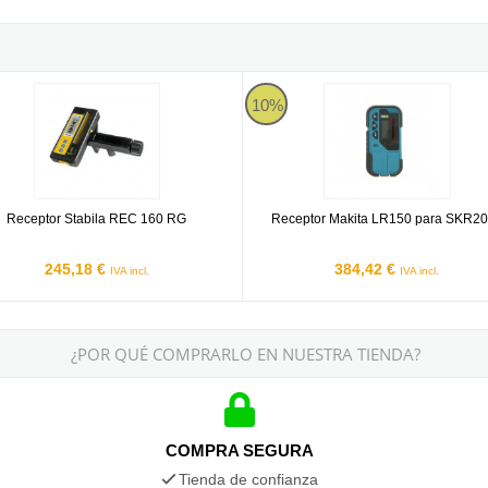
tor Stabila REC 160 RG
Receptor Makita LR150 para SK
10%
Receptor Stabila REC 160 RG
Receptor Makita LR150 para SKR2
245,18 €
384,42 €
IVA incl.
IVA incl.
¿POR QUÉ COMPRARLO EN NUESTRA TIENDA?
COMPRA SEGURA
Tienda de confianza