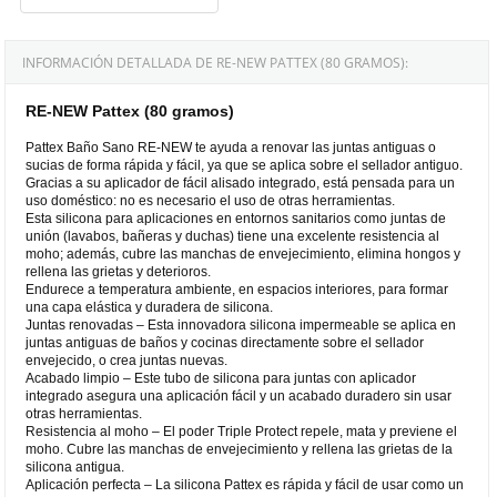
INFORMACIÓN DETALLADA DE RE-NEW PATTEX (80 GRAMOS):
RE-NEW Pattex (80 gramos)
Pattex Baño Sano RE-NEW te ayuda a renovar las juntas antiguas o
sucias de forma rápida y fácil, ya que se aplica sobre el sellador antiguo.
Gracias a su aplicador de fácil alisado integrado, está pensada para un
uso doméstico: no es necesario el uso de otras herramientas.
Esta silicona para aplicaciones en entornos sanitarios como juntas de
unión (lavabos, bañeras y duchas) tiene una excelente resistencia al
moho; además, cubre las manchas de envejecimiento, elimina hongos y
rellena las grietas y deterioros.
Endurece a temperatura ambiente, en espacios interiores, para formar
una capa elástica y duradera de silicona.
Juntas renovadas – Esta innovadora silicona impermeable se aplica en
juntas antiguas de baños y cocinas directamente sobre el sellador
envejecido, o crea juntas nuevas.
Acabado limpio – Este tubo de silicona para juntas con aplicador
integrado asegura una aplicación fácil y un acabado duradero sin usar
otras herramientas.
Resistencia al moho – El poder Triple Protect repele, mata y previene el
moho. Cubre las manchas de envejecimiento y rellena las grietas de la
silicona antigua.
Aplicación perfecta – La silicona Pattex es rápida y fácil de usar como un