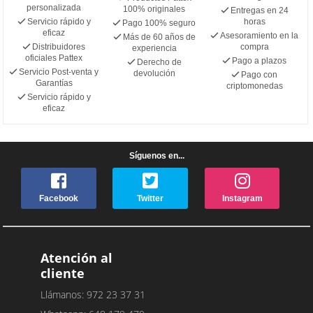
personalizada
100% originales
Entregas en 24
Servicio rápido y
horas
Pago 100% seguro
eficaz
Asesoramiento en la
Más de 60 años de
Distribuidores
compra
experiencia
oficiales Pattex
Pago a plazos
Derecho de
Servicio Post-venta y
devolución
Pago con
Garantías
criptomonedas
Servicio rápido y
eficaz
Síguenos en...
Facebook
Twitter
Instagram
Atención al
cliente
Llámanos: 972 23 37 31