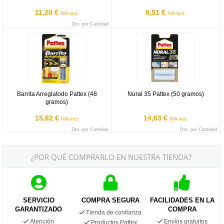
11,20 €
9,51 €
IVA incl.
IVA incl.
Dto. por Cantidad
Barrita Arreglatodo Pattex (48 gramos)
Nural 35 Pattex (50 gramos)
Barrita Arreglatodo Pattex (48
Nural 35 Pattex (50 gramos)
gramos)
15,62 €
14,63 €
IVA incl.
IVA incl.
Dto. por Cantidad
Dto. por Cantidad
¿POR QUÉ COMPRARLO EN NUESTRA TIENDA?
SERVICIO
COMPRA SEGURA
FACILIDADES EN LA
GARANTIZADO
COMPRA
Tienda de confianza
Atención
Envíos gratuitos
Productos Pattex