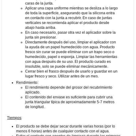
caras de la junta.
Aplicar una capa uniforme mientras se desliza a lo largo
de toda la superficie, asegurando que la silicona entra
en contacto con la junta a recubrir. En caso de juntas
verticales se recomienda aplicar el producto desde
abajo hasta arriba.
En caso necesario, pasar otra vez el aplicador sobre la
junta sin presionar.
Directamente después del uso, limpiar el aplicador con
la ayuda de un papel humedecido con agua. Producto
fresco sin curar se puede eliminar con un trapo seco o
humedecido, papel o esponja. Limpiar las herramientas
con agua después de su uso. El producto curado es
insoluble, solo se puede eliminar mecánicamente.
Cerrar bien el frasco después de usarlo y guardar en un
lugar fresco y seco. Utilizar antes de un mes.
Rendimiento:
El rendimiento depende del grosor del recubrimiento
aplicado.
El contenido del envase es suficiente para cubrir una
junta triangular típica de aproximadamente 5-7 metros
de longitud.
Tiempos
:
El producto se debe dejar secar durante varias horas (por lo
menos 6 horas) antes de cualquier contacto con el agua.
Evitar el contacto con agentes de limpieza durante las primeras