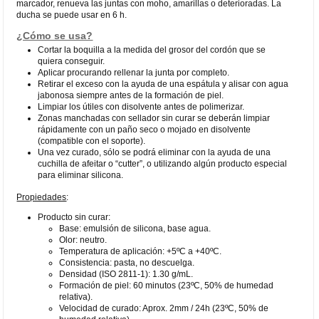
marcador, renueva las juntas con moho, amarillas o deterioradas. La
ducha se puede usar en 6 h.
¿Cómo se usa?
Cortar la boquilla a la medida del grosor del cordón que se
quiera conseguir.
Aplicar procurando rellenar la junta por completo.
Retirar el exceso con la ayuda de una espátula y alisar con agua
jabonosa siempre antes de la formación de piel.
Limpiar los útiles con disolvente antes de polimerizar.
Zonas manchadas con sellador sin curar se deberán limpiar
rápidamente con un paño seco o mojado en disolvente
(compatible con el soporte).
Una vez curado, sólo se podrá eliminar con la ayuda de una
cuchilla de afeitar o “cutter”, o utilizando algún producto especial
para eliminar silicona.
Propiedades
:
Producto sin curar:
Base: emulsión de silicona, base agua.
Olor: neutro.
Temperatura de aplicación: +5ºC a +40ºC.
Consistencia: pasta, no descuelga.
Densidad (ISO 2811-1): 1.30 g/mL.
Formación de piel: 60 minutos (23ºC, 50% de humedad
relativa).
Velocidad de curado: Aprox. 2mm / 24h (23ºC, 50% de