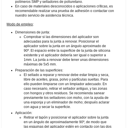
polímeros SMP y selladores de poliuretano.
En caso de materiales desconocidos o aplicaciones críticas, es
recomendable realizar una prueba de adhesión o contactar con
nuestro servicio de asistencia técnica.
Modo de empleo
:
Dimensiones de junta:
Comprobar si las dimensiones del aplicador son
adecuadas para la junta a renovar. Posicionar el
aplicador sobre la junta en un ángulo aproximado de
90º. El espacio entre la superficie de la junta de silicona
existente y el aplicador debería ser igual o superior a
1mm. La junta a renovar debe tener unas dimensiones
máximas de 5x5 mm.
Preparación de las superficies:
El sellado a reparar y renovar debe estar limpia y seca,
libre de aceites, grasa, polvo y partículas sueltas. Para
ello pueden limpiarse con un limpiador adecuado. En
caso necesario, retirar el sellador antiguo, y las zonas
con hongos y otros residuos. Se recomienda sanear
previamente los selladores con moho, con la ayuda de
una esponja y un eliminador de moho; después aclarar
con agua y secar la superficie.
Aplicación:
Retirar el tapón y posicionar el aplicador sobre la junta
en un ángulo de aproximadamente 90º, de modo que
las esquinas del aplicador estén en contacto con las dos