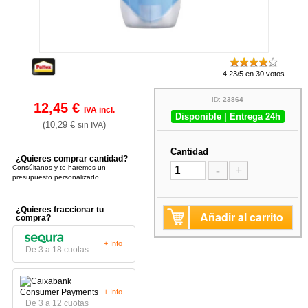
4.23/5 en 30 votos
ID:
23864
12,45 €
IVA incl.
Disponible | Entrega 24h
(10,29 €
)
sin IVA
Cantidad
¿Quieres comprar cantidad?
Consúltanos y te haremos un
-
+
presupuesto personalizado.
¿Quieres fraccionar tu
Añadir al carrito
compra?
+ Info
De 3 a 18 cuotas
+ Info
De 3 a 12 cuotas