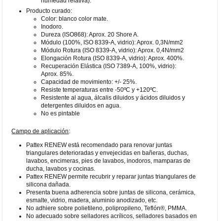
humedad relativa).
Producto curado:
Color: blanco color mate.
Inodoro.
Dureza (ISO868): Aprox. 20 Shore A.
Módulo (100%, ISO 8339-A, vidrio): Aprox. 0,3N/mm2
Módulo Rotura (ISO 8339-A, vidrio): Aprox. 0,4N/mm2
Elongación Rotura (ISO 8339-A, vidrio): Aprox. 400%.
Recuperación Elástica (ISO 7389-A, 100%, vidrio):
Aprox. 85%.
Capacidad de movimiento: +/- 25%.
Resiste temperaturas entre -50ºC y +120ºC.
Resistente al agua, álcalis diluidos y ácidos diluidos y
detergentes diluidos en agua.
No es pintable
Campo de aplicación
:
Pattex RENEW está recomendado para renovar juntas
triangulares deterioradas y envejecidas en bañeras, duchas,
lavabos, encimeras, pies de lavabos, inodoros, mamparas de
ducha, lavabos y cocinas.
Pattex RENEW permite recubrir y reparar juntas triangulares de
silicona dañada.
Presenta buena adherencia sobre juntas de silicona, cerámica,
esmalte, vidrio, madera, aluminio anodizado, etc.
No adhiere sobre polietileno, polipropileno, Teflón®, PMMA.
No adecuado sobre selladores acrílicos, selladores basados en