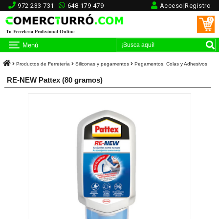
972 233 731
648 179 479
Acceso|Registro
0
Tu Ferretería Profesional Online
Menú
Productos de Ferretería
Siliconas y pegamentos
Pegamentos, Colas y Adhesivos
RE-NEW Pattex (80 gramos)