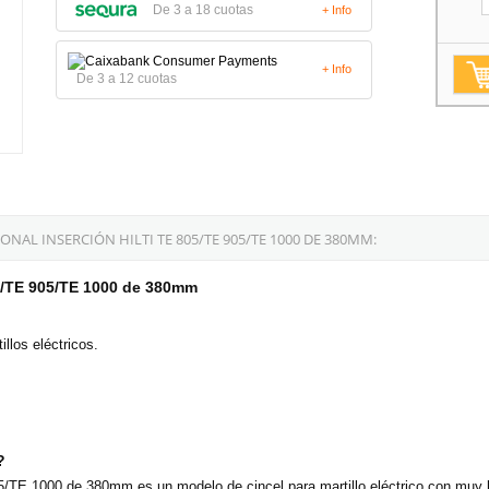
De 3 a 18 cuotas
+ Info
+ Info
De 3 a 12 cuotas
L INSERCIÓN HILTI TE 805/TE 905/TE 1000 DE 380MM:
5/TE 905/TE 1000 de 380mm
llos eléctricos.
?
/TE 1000 de 380mm es un modelo de cincel para martillo eléctrico con muy b