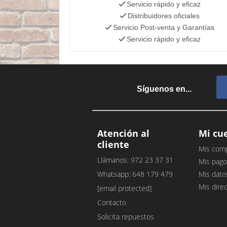
Servicio rápido y eficaz
Distribuidores oficiales
Servicio Post-venta y Garantías
Servicio rápido y eficaz
Síguenos en...
Atención al
Mi cu
cliente
Mis com
Llámanos: 972 23 37 31
Mis pago
Whatsapp: 648 179 479
Mis dato
Mis dire
[email protected]
Contacto
Solicita repuestos