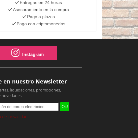
Entregas en 24 horas
Asesoramiento en la compra
Pago a plazos
Pago con criptomonedas
Instagram
e en nuestro Newsletter
ertas, liquidaciones, promociones,
y novedades.
ca de privacidad