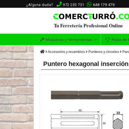
¿Alguna duda?
972 233 731
648 179 479
Tu Ferretería Profesional Online
Máquinas y herramientas
Ropa de t
Accesorios y recambios
Punteros y cinceles
Para
Puntero hexagonal inserción