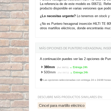
La referencia de de este modelo es 006711. Refe
producto disponible en varias versiones que podr
¿Lo necesitas urgente?
Lo tenemos en stock y t
¿No es Puntero hexagonal inserción HILTI TE 80
otros martillos eléctricos, donde encontrarás m
MÁS OPCIONES DE PUNTERO HEXAGONAL INSERCI
A continuación puedes ver las 2 opciones de Pun
380mm
→ Entrega 24h
(Ref. 006711)
500mm
→ Entrega 24h
(Ref. 006712)
Las opciones seleccionadas con entrega 24 o 24/48 horas
DESCUBRE MÁS PRODUCTOS SIMILARES EN:
Cincel para martillo eléctrico