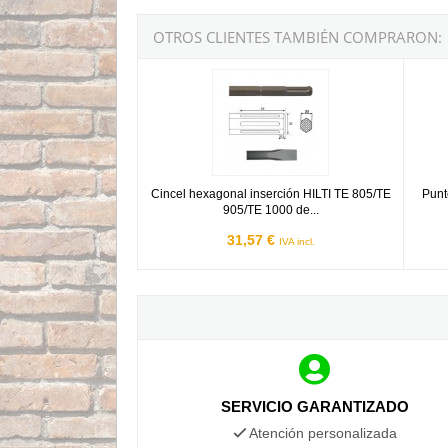
OTROS CLIENTES TAMBIÉN COMPRARON:
Cincel hexagonal inserción HILTI TE 805/TE 
Punter
Cincel hexagonal inserción HILTI TE 805/TE
Punt
905/TE 1000 de...
31,57 €
IVA incl.
SERVICIO GARANTIZADO
Atención personalizada