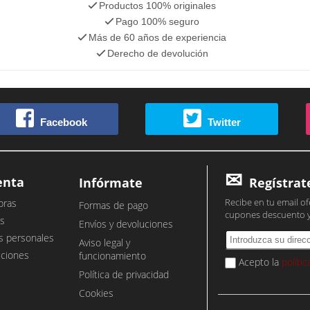
Productos 100% originales
Pago 100% seguro
Más de 60 años de experiencia
Derecho de devolución
Facebook
Twitter
enta
Infórmate
Regístrat
Recibe en tu email of
pras
Formas de pago
cupones descuento 
s
Envíos y devoluciones
s personales
Aviso legal y
cciones
funcionamiento
Acepto la
políti
Política de privacidad
Cookies