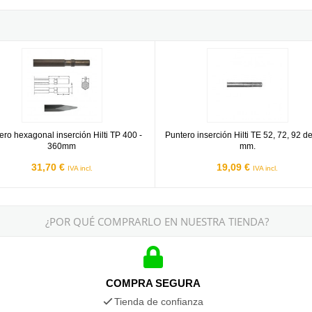
905/TE 1000 de 380mm
o hexagonal inserción Hilti TP 400 - 360mm
Puntero inserción Hilti TE 52, 72,
ero hexagonal inserción Hilti TP 400 -
Puntero inserción Hilti TE 52, 72, 92 d
360mm
mm.
31,70 €
19,09 €
IVA incl.
IVA incl.
¿POR QUÉ COMPRARLO EN NUESTRA TIENDA?
COMPRA SEGURA
Tienda de confianza