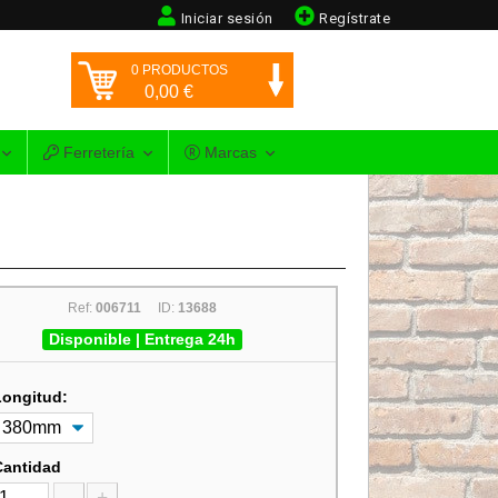
Iniciar sesión
Regístrate
0
PRODUCTOS
0,00
€
Ferretería
Marcas
Ref:
006711
ID:
13688
Disponible | Entrega 24h
Longitud:
Cantidad