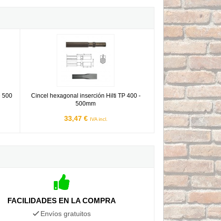
 92 de 500 mm.
Cincel hexagonal inserción Hilti TP 400 - 500mm
e 500
Cincel hexagonal inserción Hilti TP 400 -
500mm
33,47 €
IVA incl.
FACILIDADES EN LA COMPRA
Envíos gratuitos