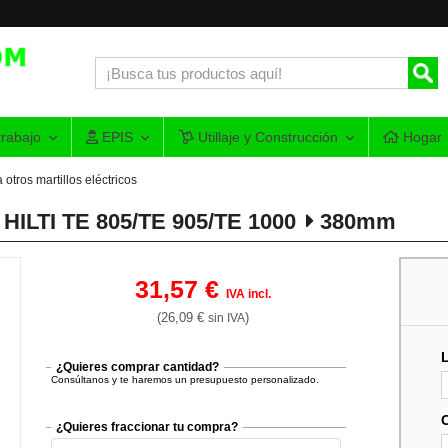
rabajo
EPIS
Utillaje y Construcción
Hogar
 otros martillos eléctricos
 HILTI TE 805/TE 905/TE 1000
380mm
31,57 €
IVA incl.
(26,09 €
)
sin IVA
¿Quieres comprar cantidad?
Consúltanos y te haremos un presupuesto personalizado.
¿Quieres fraccionar tu compra?