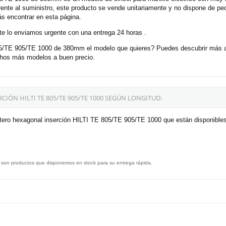
rente al suministro, este producto se vende unitariamente y no dispone de p
ás encontrar en esta página.
e lo enviamos urgente con una entrega 24 horas .
5/TE 905/TE 1000 de 380mm el modelo que quieres? Puedes descubrir más art
uchos más modelos a buen precio.
ÓN HILTI TE 805/TE 905/TE 1000 SEGÚN LONGITUD:
tero hexagonal inserción HILTI TE 805/TE 905/TE 1000 que están disponibles
 son productos que disponemos en stock para su entrega rápida.