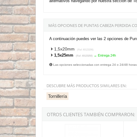
alternativos navegando por nuestra sección de T
MÁS OPCIONES DE PUNTAS CABEZA PERDIDA CO
A continuación puedes ver las 2 opciones de Pun
1,5x20mm
(Ref. 60123206)
1,5x25mm
→ Entrega 24h
(Ref. 60123250)
Las opciones seleccionadas con entrega 24 o 24/48 horas
DESCUBRE MÁS PRODUCTOS SIMILARES EN:
Tornillería
OTROS CLIENTES TAMBIÉN COMPRARON:
Punta de acero cabeza plana cincada de 3,4x3
Puntas