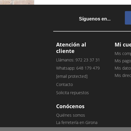
Síguenos en...
Atención al
Mi cu
cliente
Mis com
Llámanos: 972 23 37 31
Mis pago
Whatsapp: 648 179 479
Mis dato
Mis dire
[email protected]
Contacto
Solicita repuestos
Conócenos
Quiénes somos
La ferretería en Girona
Nuestro blog