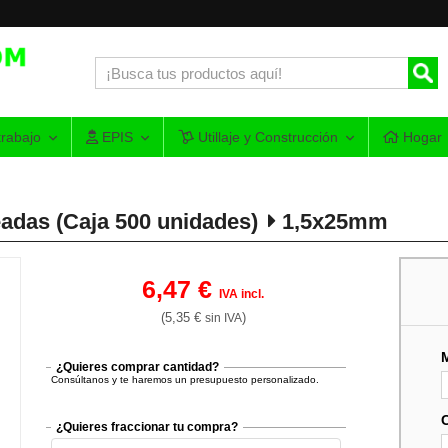
rabajo
EPIS
Utillaje y Construcción
Hogar
adas (Caja 500 unidades)
1,5x25mm
6,47 €
IVA incl.
(5,35 €
)
sin IVA
¿Quieres comprar cantidad?
Consúltanos y te haremos un presupuesto personalizado.
¿Quieres fraccionar tu compra?