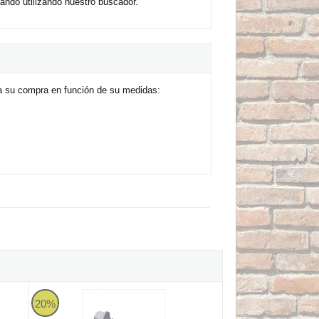
ando utilizando nuestro buscador.
ra su compra en función de su medidas:
 NP 6x40 (Caja 100 unidades)
Tornillos autotaladrantes autorroscantes cabeza hexagonal D
20%