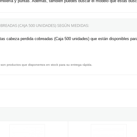
ornillería y puntas. Además, también puedes buscar el modelo que estás busc
BREADAS (CAJA 500 UNIDADES) SEGÚN MEDIDAS:
tas cabeza perdida cobreadas (Caja 500 unidades) que están disponibles pa
 son productos que disponemos en stock para su entrega rápida.
5mm (caja 100 unidades)
 de hierro cabeza plana de 16x60 (Paquete de 3kgs)
Taco golpe cabeza plana DIN/REF