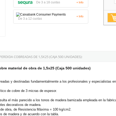
De 3 a 18 cuotas
+ Info
+ Info
De 3 a 12 cuotas
RDIDA COBREADAS DE 1,5X25 (CAJA 500 UNIDADES):
bre material de obra de 1,5x25 (Caja 500 unidades)
eadas y destinadas fundamentalmente a los profesionales y especialistas e
ítico de cobre de 3 micras de espesor.
lta el más parecido a los tonos de madera barnizada empleada en la fabricac
neles decorativos de madera.
 de obra, de Resistencia Máxima = 100 kg/cm2.
és de madera y de acuerdo con la tabla.