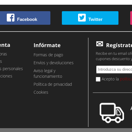
Facebook
Twitter
enta
Infórmate
Regístrat
Recibe en tu email of
pras
Formas de pago
cupones descuento 
s
Envíos y devoluciones
s personales
Aviso legal y
cciones
funcionamiento
Acepto la
políti
Política de privacidad
Cookies