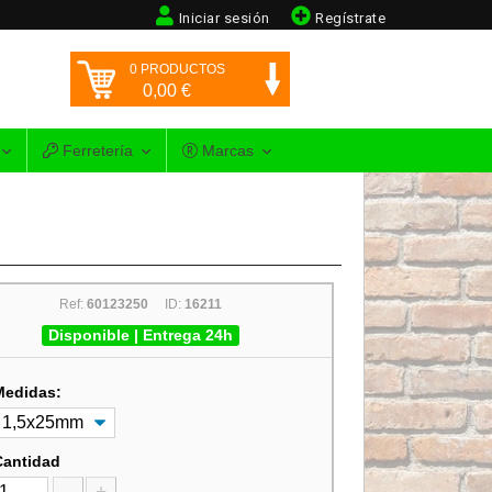
Iniciar sesión
Regístrate
0
PRODUCTOS
0,00
€
Ferretería
Marcas
Ref:
60123250
ID:
16211
Disponible | Entrega 24h
Medidas:
Cantidad