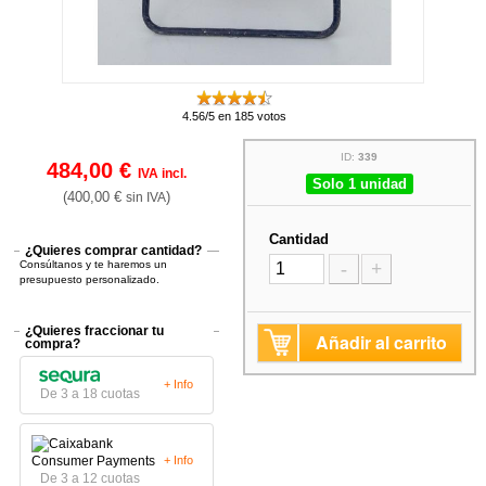
4.56/5 en 185 votos
ID:
339
484,00 €
IVA incl.
Solo 1 unidad
(400,00 €
)
sin IVA
Cantidad
¿Quieres comprar cantidad?
Consúltanos y te haremos un
-
+
presupuesto personalizado.
¿Quieres fraccionar tu
Añadir al carrito
compra?
+ Info
De 3 a 18 cuotas
+ Info
De 3 a 12 cuotas