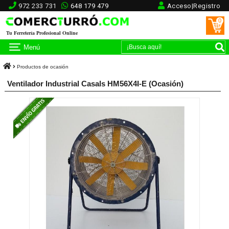
972 233 731
648 179 479
Acceso|Registro
0
Tu Ferretería Profesional Online
Menú
Productos de ocasión
Ventilador Industrial Casals HM56X4I-E (Ocasión)