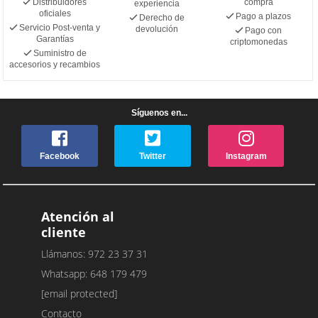
Distribuidores
compra
experiencia
oficiales
Pago a plazos
Derecho de
Servicio Post-venta y
devolución
Pago con
Garantías
criptomonedas
Suministro de
accesorios y recambios
Síguenos en...
Facebook
Twitter
Instagram
Atención al
cliente
Llámanos: 972 23 37 31
Whatsapp: 648 179 479
[email protected]
Contacto