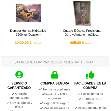
Dumper Humsa Hidráulico 1500 kg (Ocasión)
Cuadro Eléctrico Provisional Obra
Dumper Humsa Hidráulico
Cuadro Eléctrico Provisional
1500 kg (Ocasión)
Obra + Armario metálico...
2.420,00 €
605,00 €
IVA incl.
IVA incl.
¿POR QUÉ COMPRARLO EN NUESTRA TIENDA?
SERVICIO
COMPRA SEGURA
FACILIDADES EN LA
GARANTIZADO
COMPRA
Tienda de confianza
Atención
Envíos gratuitos
Productos 100%
personalizada
originales
Entregas en 24
Servicio rápido y
horas
Pago 100% seguro
eficaz
Asesoramiento en la
Más de 60 años de