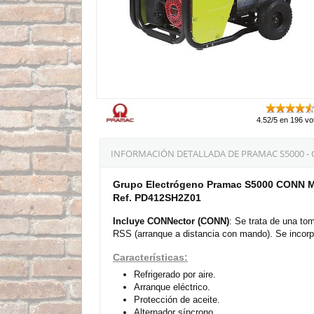
4.52/5 en 196 vo
INFORMACIÓN DETALLADA DE PRAMAC S5000 -
Grupo Electrógeno Pramac S5000 CONN Mo
Ref. PD412SH2Z01
Incluye CONNector (CONN)
: Se trata de una to
RSS (arranque a distancia con mando). Se incorpo
Características:
Refrigerado por aire.
Arranque eléctrico.
Protección de aceite.
Alternador síncrono.