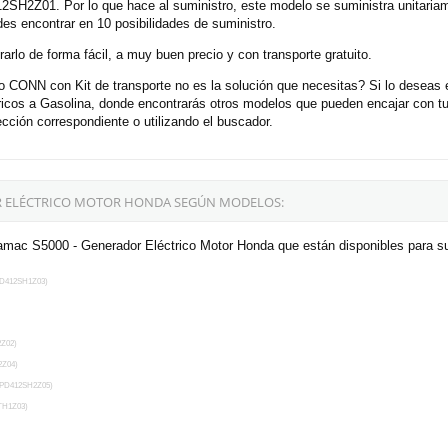
2SH2Z01. Por lo que hace al suministro, este modelo se suministra unitaria
s encontrar en 10 posibilidades de suministro.
rlo de forma fácil, a muy buen precio y con transporte gratuito.
 CONN con Kit de transporte no es la solución que necesitas? Si lo deseas
tricos a Gasolina, donde encontrarás otros modelos que pueden encajar con 
ción correspondiente o utilizando el buscador.
OR ELÉCTRICO MOTOR HONDA SEGÚN MODELOS:
ramac S5000 - Generador Eléctrico Motor Honda que están disponibles para s
PD412SH1Z03)
Z02)
2Z04)
 PD412SH2Z05)
TH1Z03)