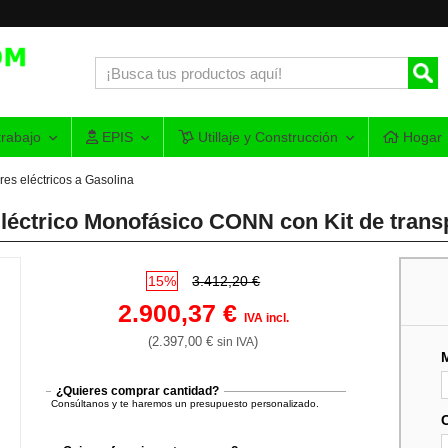
rabajo
EPIS
Utillaje y Construcción
Hogar
es eléctricos a Gasolina
léctrico Monofásico CONN con Kit de trans
15%
3.412,20 €
2.900,37 €
IVA incl.
(2.397,00 €
)
sin IVA
¿Quieres comprar cantidad?
Consúltanos y te haremos un presupuesto personalizado.