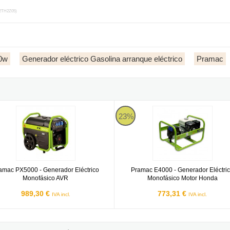
2TH2Z05)
0w
Generador eléctrico Gasolina arranque eléctrico
Pramac
ásico CONN
c PX5000 - Generador Eléctrico Monofásico AVR
Pramac E4000 - Generador Eléctr
23%
amac PX5000 - Generador Eléctrico
Pramac E4000 - Generador Eléctri
Monofásico AVR
Monofásico Motor Honda
989,30 €
773,31 €
IVA incl.
IVA incl.