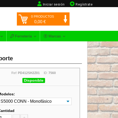
Iniciar sesión
Regístrate
0
PRODUCTOS
0,00
€
Ferretería
Marcas
porte
Ref:
PD412SH2Z01
ID:
7560
Disponible
Modelos:
Cantidad
-
+