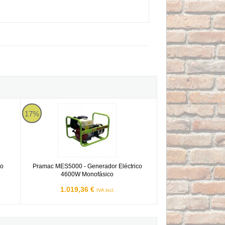
ico Monofásico Motor Honda
Pramac MES5000 - Generador Eléctrico 4600W Monofásico
17%
co
Pramac MES5000 - Generador Eléctrico
4600W Monofásico
1.019,36 €
IVA incl.