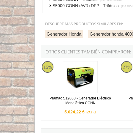
(Ref. PD542TH2Z01)
S5000 CONN+AVR+DPP - Trifásico
(Ref. PD54
DESCUBRE MÁS PRODUCTOS SIMILARES EN:
Generador Honda
Generador honda 400
OTROS CLIENTES TAMBIÉN COMPRARON:
Pramac S12000 - Generador Eléctrico Monof
Prama
15%
27%
Pramac S12000 - Generador Eléctrico
Pr
Monofásico CONN
5.024,22 €
IVA incl.