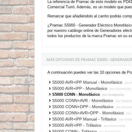
La referencia de Pramac de este modelo es PD41
Comercial Turró. Además, es un modelo que puede
Remarcar que añadiéndolo al carrito podrás compra
¿Pramac S5000 - Generador Eléctrico Monofásico
por nuestro catálogo online de Generadores eléc
todos los productos de la marca Pramac en su sec
MÁS OPCIONES DE PRAMAC S5000 - GENERAD
A continuación puedes ver las 10 opciones de P
S5000 AVR+IPP Manual - Monofásico
(Ref. 
S5000 AVR+IPP - Monofásico
(Ref. PD412SH2Z03)
S5000 CONN - Monofásico
(Ref. PD412SH2Z01)
S5000 CONN+AVR - Monofásico
(Ref. PD412SH2
S5000 CONN+DPP - Monofásico
(Ref. PD412SH
S5000 CONN+AVR+DPP - Monofásico
(Ref.
S5000 AVR+IPP Manual - Trifásico
(Ref. PD542
S5000 AVR+IPP - Trifásico
(Ref. PD542TH2Z03)
S5000 CONN - Trifásico