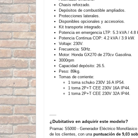
Chasis reforzado.
Depósitos de combustible ampliados.
Protecciones laterales.
Disponibles opcionales y accesorios.
Kit transporte integrado.
Potencia en emergencia LTP: 5.3 kVA / 4.8
Potencia Continua COP: 4.2 kVA / 3.9 kW.
Voltaje: 230V.
Frecuencia: 50Hz.
Motor: Honda GX270 de 270cv Gasolina.
3000rpm
Capacidad depósito: 26.5.
Peso: 89kg.
Tomas de corriente:
1 toma schuko 230V 16 A IP54.
1 toma 2P+T CEE 230V 16A IP44.
1 toma 2P+T CEE 230V 32A IP44.
¿Dubitativo en adquirir este modelo?
Pramac S5000 - Generador Eléctrico Monofásico 
de los clientes, con una
puntuación de 9,03 sob