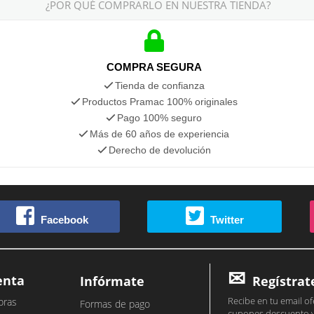
¿POR QUÉ COMPRARLO EN NUESTRA TIENDA?
COMPRA SEGURA
Tienda de confianza
Productos Pramac 100% originales
Pago 100% seguro
Más de 60 años de experiencia
Derecho de devolución
Facebook
Twitter
enta
Infórmate
Regístrat
Recibe en tu email of
pras
Formas de pago
cupones descuento 