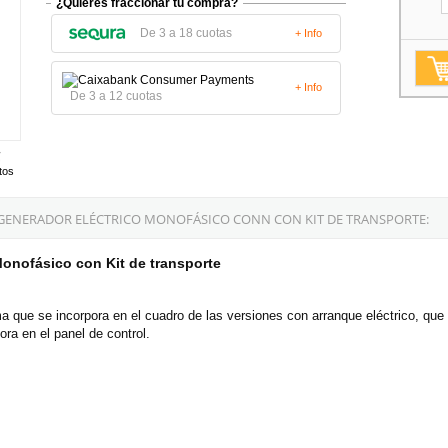
¿Quieres fraccionar tu compra?
De 3 a 18 cuotas
+ Info
+ Info
De 3 a 12 cuotas
tos
 GENERADOR ELÉCTRICO MONOFÁSICO CONN CON KIT DE TRANSPORTE:
nofásico con Kit de transporte
ma que se incorpora en el cuadro de las versiones con arranque eléctrico, qu
ra en el panel de control.